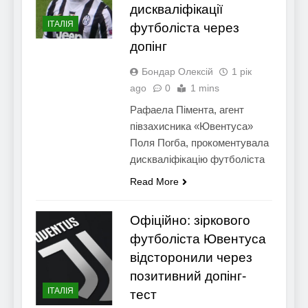
дискваліфікації
ІТАЛІЯ
футболіста через
допінг
Бондар Олексій
1 рік
ago
0
1 mins
Рафаела Пімента, агент
півзахисника «Ювентуса»
Поля Погба, прокоментувала
дискваліфікацію футболіста
Read More
Офіційно: зіркового
футболіста Ювентуса
відсторонили через
позитивний допінг-
ІТАЛІЯ
тест