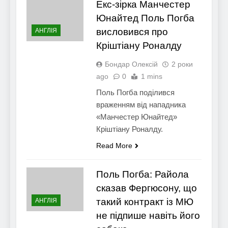
Екс-зірка Манчестер
Юнайтед Поль Погба
висловився про
АНГЛІЯ
Кріштіану Роналду
Бондар Олексій
2 роки
ago
0
1 mins
Поль Погба поділився
враженням від нападника
«Манчестер Юнайтед»
Кріштіану Роналду.
Read More
Поль Погба: Райола
сказав Фергюсону, що
такий контракт із МЮ
АНГЛІЯ
не підпише навіть його