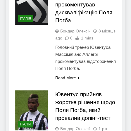
прокоментував
дискваліфікацію Поля
ІТАЛІЯ
Погба
Бондар Олексій
8 місяців
ago
0
1 mins
Головний тренер Ювентуса
Массіміліано Аллегрі
прокоментував відсторонення
Поля Погба.
Read More
Ювентус прийняв
жорстке рішення щодо
Поля Погба, який
провалив допінг-тест
ІТАЛІЯ
Бондар Олексій
1 рік