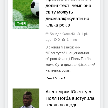
допінг-тест: чемпіона
світу можуть
дискваліфікувати на
ІТАЛІЯ
кілька років
Бондар Олексій
1 рік
ago
0
1 mins
Зірковий півзахисник
“Ювентуса” і національної
збірної Франції Поль Погба
може бути дискваліфікований
на кілька років.
Read More
Агент зірки Ювентуса
Поля Погба виступила
з заявою щодо