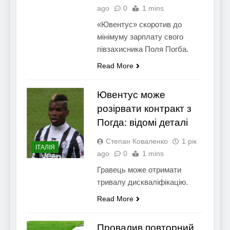
ago
0
1 mins
«Ювентус» скоротив до
мінімуму зарплату свого
півзахисника Поля Погба.
Read More
Ювентус може
розірвати контракт з
Погда: відомі деталі
Степан Коваленко
1 рік
ІТАЛІЯ
ago
0
1 mins
Гравець може отримати
тривалу дискваліфікацію.
Read More
Провалив повторний