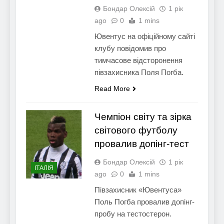
Бондар Олексій
1 рік
ago
0
1 mins
Ювентус на офіційному сайті
клубу повідомив про
тимчасове відсторонення
півзахисника Поля Погба.
Read More
Чемпіон світу та зірка
світового футболу
провалив допінг-тест
Бондар Олексій
1 рік
ІТАЛІЯ
ago
0
1 mins
Півзахисник «Ювентуса»
Поль Погба провалив допінг-
пробу на тестостерон.