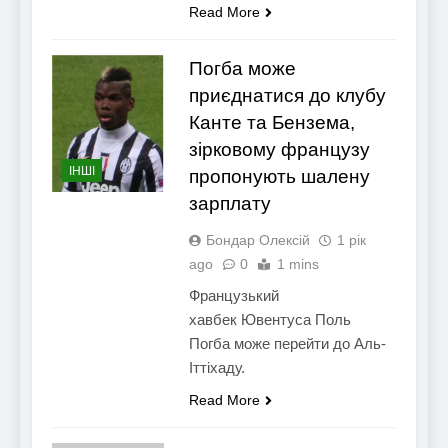
Read More
Погба може
приєднатися до клубу
Канте та Бензема,
зірковому французу
ІНШІ
пропонують шалену
зарплату
Бондар Олексій
1 рік
ago
0
1 mins
Французький
хавбек Ювентуса Поль
Погба може перейти до Аль-
Іттіхаду.
Read More