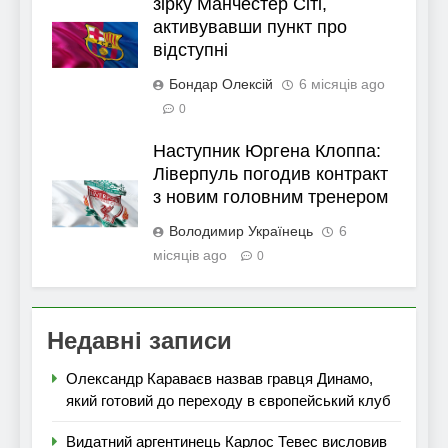
зірку Манчестер Сіті,
активувавши пункт про
відступні
Бондар Олексій
6 місяців ago
0
Наступник Юргена Клоппа:
Ліверпуль погодив контракт
з новим головним тренером
Володимир Українець
6
місяців ago
0
Недавні записи
Олександр Караваєв назвав гравця Динамо,
який готовий до переходу в європейський клуб
Видатний аргентинець Карлос Тевес висловив