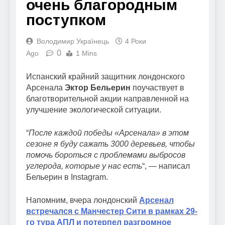
очень благородным
поступком
Володимир Українець
4 Роки
0
Ago
1 Mins
Испанский крайний защитник лондонского
Арсенала
Эктор Бельерин
поучаствует в
благотворительной акции направленной на
улучшение экологической ситуации.
“
После каждой победы «Арсенала» в этом
сезоне я буду сажать 3000 деревьев, чтобы
помочь бороться с проблемами выбросов
углерода, которые у нас есть
“, — написал
Бельерин в Instagram.
Напомним, вчера лондонский
Арсенал
встречался с Манчестер Сити в рамках 29-
го тура АПЛ и потерпел разгромное