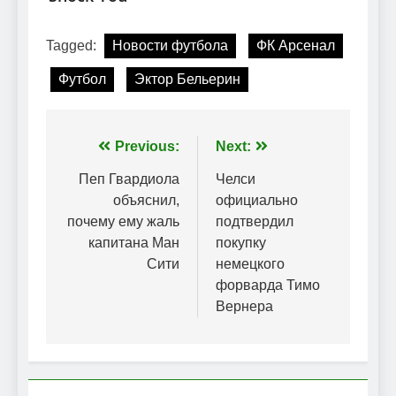
Tagged:
Новости футбола
ФК Арсенал
Футбол
Эктор Бельерин
Навігація
Previous:
Next:
записів
Пеп Гвардиола
Челси
объяснил,
официально
почему ему жаль
подтвердил
капитана Ман
покупку
Сити
немецкого
форварда Тимо
Вернера