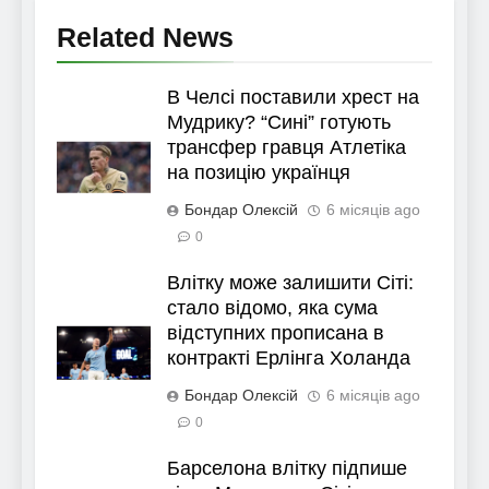
Related News
В Челсі поставили хрест на
Мудрику? “Сині” готують
трансфер гравця Атлетіка
на позицію українця
Бондар Олексій
6 місяців ago
0
Влітку може залишити Сіті:
стало відомо, яка сума
відступних прописана в
контракті Ерлінга Холанда
Бондар Олексій
6 місяців ago
0
Барселона влітку підпише