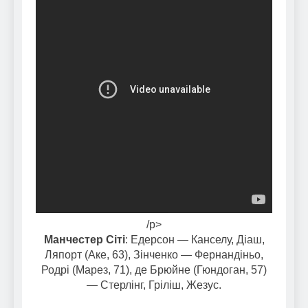
/p>
Манчестер Сіті
: Едерсон — Канселу, Діаш,
Ляпорт (Аке, 63), Зінченко — Фернандіньо,
Родрі (Марез, 71), де Брюйне (Гюндоган, 57)
— Стерлінг, Гріліш, Жезус.