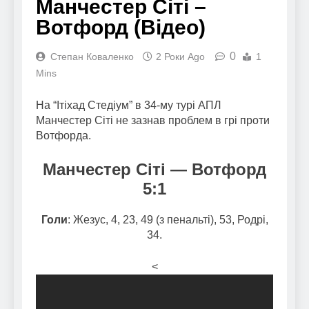
Манчестер Сіті –
Вотфорд (Відео)
0
Степан Коваленко
2 Роки Ago
1
Mins
На “Ітіхад Стедіум” в 34-му турі АПЛ
Манчестер Сіті не зазнав проблем в грі проти
Вотфорда.
Манчестер Сіті
— Вотфорд
5:1
Голи
: Жезус, 4, 23, 49 (з пенальті), 53, Родрі,
34.
<