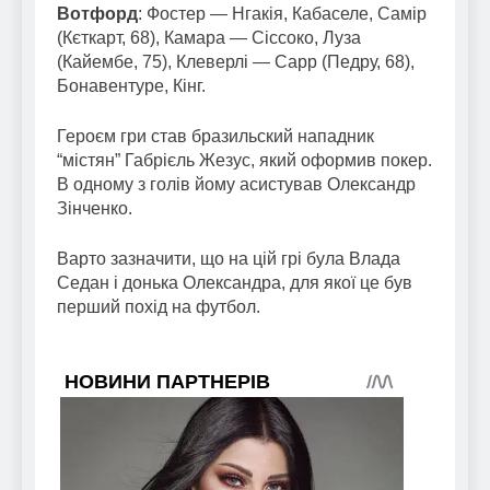
Вотфорд
: Фостер — Нгакія, Кабаселе, Самір
(Кєткарт, 68), Камара — Сіссоко, Луза
(Кайембе, 75), Клеверлі — Сарр (Педру, 68),
Бонавентуре, Кінг.
Героєм гри став бразильский нападник
“містян” Габрієль Жезус, який оформив покер.
В одному з голів йому асистував Олександр
Зінченко.
Варто зазначити, що на цій грі була Влада
Седан і донька Олександра, для якої це був
перший похід на футбол.