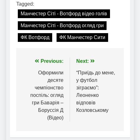
Tagged:
Манчестер Сіті - Вотфорд відео голів
Манчестер Сіті - Вотфорд огляд гри
ФК Вотфорд
ФК Манчестер Сити
Навігація
Previous:
Next:
записів
Оформили
“Приїдь до мене,
десяте
у футбол
чемпіонство
зіграємо”:
поспіль: огляд
Леоненко
гри Баварія –
відповів
Боруссія Д
Козловському
(Відео)