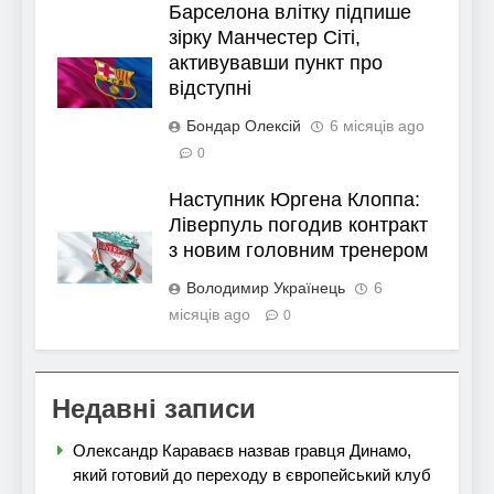
Барселона влітку підпише
зірку Манчестер Сіті,
активувавши пункт про
відступні
Бондар Олексій
6 місяців ago
0
Наступник Юргена Клоппа:
Ліверпуль погодив контракт
з новим головним тренером
Володимир Українець
6
місяців ago
0
Недавні записи
Олександр Караваєв назвав гравця Динамо,
який готовий до переходу в європейський клуб