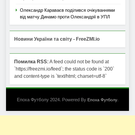
Олександр Караваєв поділився очікуваннями
від матчу Динамо проти Олександрії в УПЛ
Новини України та світу - FreeZMI.io
Помилка RSS:
A feed could not be found at
`https://freezmi.io/feed`; the status code is `200`
and content-type is `text/html; charset=utf-8`
Епоха Футболу 2024. Powered By
.
Епоха Футболу