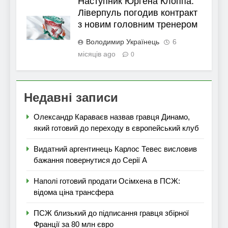
Наступник Юргена Клоппа:
Ліверпуль погодив контракт
з новим головним тренером
Володимир Українець
6
місяців ago
0
Недавні записи
Олександр Караваєв назвав гравця Динамо,
який готовий до переходу в європейський клуб
Видатний аргентинець Карлос Тевес висловив
бажання повернутися до Серії А
Наполі готовий продати Осімхена в ПСЖ:
відома ціна трансфера
ПСЖ близький до підписання гравця збірної
Франції за 80 млн євро