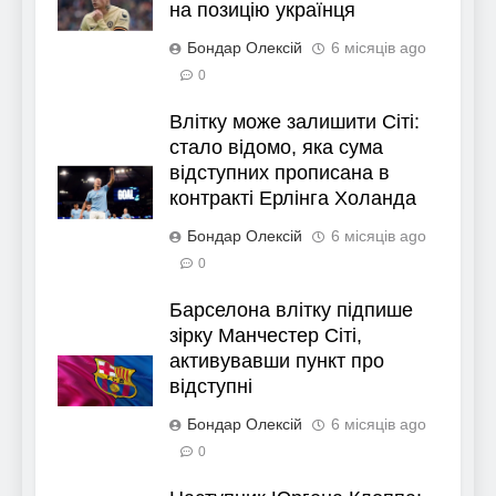
на позицію українця
Бондар Олексій
6 місяців ago
0
Влітку може залишити Сіті:
стало відомо, яка сума
відступних прописана в
контракті Ерлінга Холанда
Бондар Олексій
6 місяців ago
0
Барселона влітку підпише
зірку Манчестер Сіті,
активувавши пункт про
відступні
Бондар Олексій
6 місяців ago
0