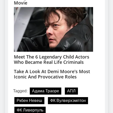
Tagged:
Адама Траоре
АПЛ
Ркбен Невеш
ФК Вулверхэмптон
ФК Ливерпуль