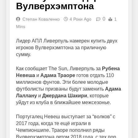
Вулверхэмптона
0
Степан Коваленко
4 Роки Ago
1
Mins
Лидер АПЛ Ливерпуль намерен купить двух
игроков Вулверхэмптона за приличную
сумму.
Как сообщает The Sun, Ливерпуль за
Рубена
Невеша
и
Адама Траоре
готов отдать 110
миллионов фунтов. Эти более молодые
футболисты призваны будут заменить
Адама
Лаллану
и
Джердана Шакири
, которые
уйдут из клуба в ближайшее межсезонье.
Португалец Невеш выступает за “волков” с
2017 года, когда те ещё играли в
Чемпионшипе. Траоре пополнил ряды
Вулверхэмптона летом 2018 года, с тех пор