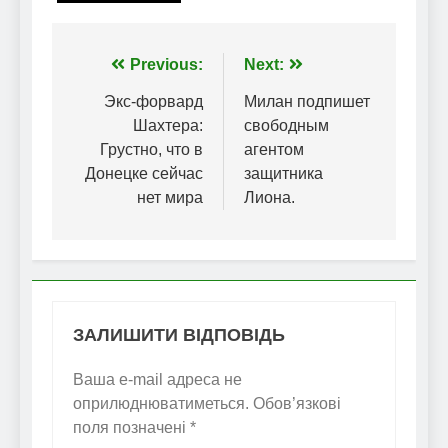
Навігація
Previous:
Next:
записів
Экс-форвард
Милан подпишет
Шахтера:
свободным
Грустно, что в
агентом
Донецке сейчас
защитника
нет мира
Лиона.
ЗАЛИШИТИ ВІДПОВІДЬ
Ваша e-mail адреса не
оприлюднюватиметься.
Обов’язкові
поля позначені
*