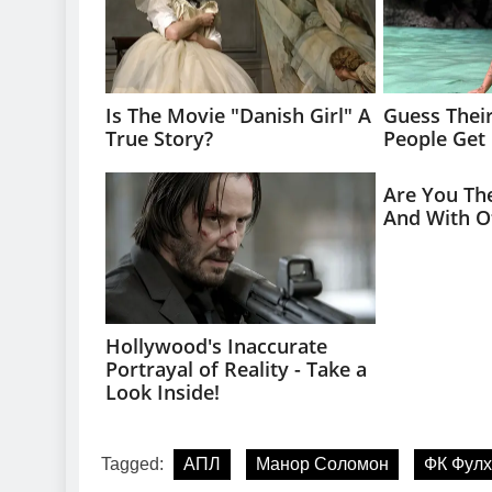
Tagged:
АПЛ
Манор Соломон
ФК Фул