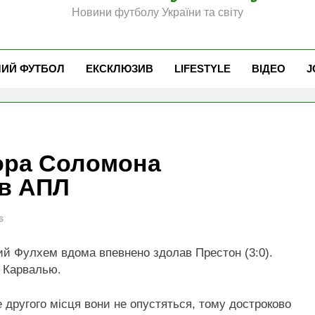
Новини футболу України та світу
ЧИЙ ФУТБОЛ
ЕКСКЛЮЗИВ
LIFESTYLE
ВІДЕО
J
ора Соломона
 в АПЛ
s
ий Фулхем вдома впевнено здолав Престон (3:0).
 Карвалью.
че другого місця вони не опустяться, тому достроково