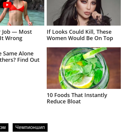
хэм
Чемпионшип