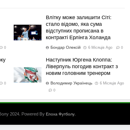
Влітку може залишити Сіті:
стало відомо, яка сума
відступних прописана в
контракті Ерлінга Холанда
Бондар Олексій
6 Місяців Ago
0
0
рку
Наступник Юргена Клоппа:
Ліверпуль погодив контракт з
новим головним тренером
Володимир Українець
6 Місяців Ago
0
0
болу 2024. Powered By
.
Епоха Футболу