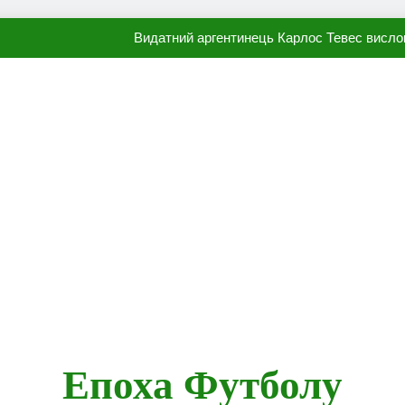
Видатний аргентинець Карлос Тевес висло
Наполі готовий продати Осі
ПСЖ близький до підписання гр
Олександр Караваєв назвав гравця Динамо, який готов
Видатний аргентинець Карлос Тевес висло
Наполі готовий продати Осі
ПСЖ близький до підписання гр
Епоха Футболу