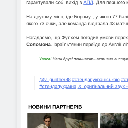
гарантували собі вихід в
АПЛ
. Для першого м
На другому місці іде Борнмут, у якого 77 бал
якого 73 очки, але команда відіграла 43 матчі
Нагадаємо, що Фулхем погодив умови пере
Соломона
. Ізраїльтянин переїде до Англії лі
Увага!
Наші друзі починають активно виступ
@v_gunther88
#стендапукраїнською
#с
#стендапукраїна
♬ оригінальний звук – 