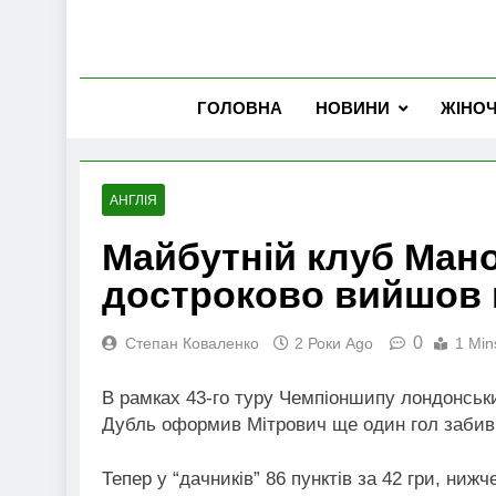
ГОЛОВНА
НОВИНИ
ЖІНО
АНГЛІЯ
Майбутній клуб Ман
достроково вийшов
0
Степан Коваленко
2 Роки Ago
1 Min
В рамках 43-го туру Чемпіоншипу лондонськ
Дубль оформив Мітрович ще один гол забив
Тепер у “дачників” 86 пунктів за 42 гри, ниж