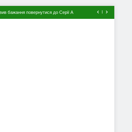
вив бажання повернутися до Серії А
мхена в ПСЖ: відома ціна трансфера
авця збірної Франції за 80 млн євро
ий до переходу в європейський клуб
вив бажання повернутися до Серії А
мхена в ПСЖ: відома ціна трансфера
авця збірної Франції за 80 млн євро