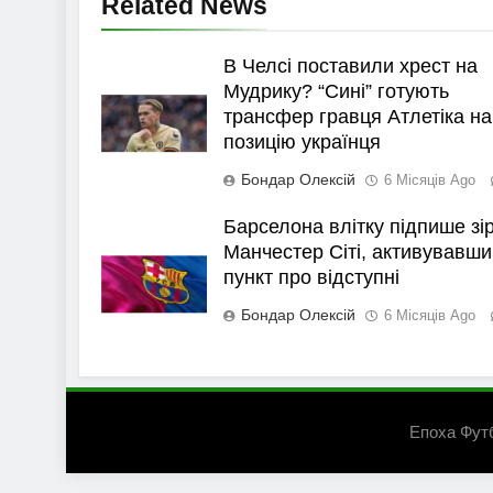
Related News
В Челсі поставили хрест на
Мудрику? “Сині” готують
трансфер гравця Атлетіка на
позицію українця
Бондар Олексій
6 Місяців Ago
Барселона влітку підпише зі
Манчестер Сіті, активувавши
пункт про відступні
Бондар Олексій
6 Місяців Ago
Епоха Фут