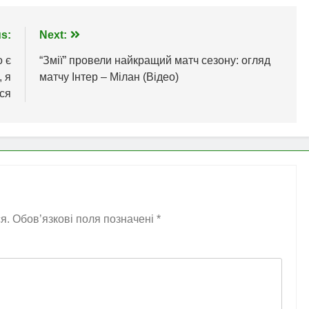
s:
Next:
о є
“Змії” провели найкращий матч сезону: огляд
, я
матчу Інтер – Мілан (Відео)
ся
я.
Обов’язкові поля позначені
*