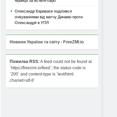
Франції за 80 млн євро
Олександр Караваєв поділився
очікуваннями від матчу Динамо проти
Олександрії в УПЛ
Новини України та світу - FreeZMI.io
Помилка RSS:
A feed could not be found at
`https://freezmi.io/feed`; the status code is
`200` and content-type is `text/html;
charset=utf-8`