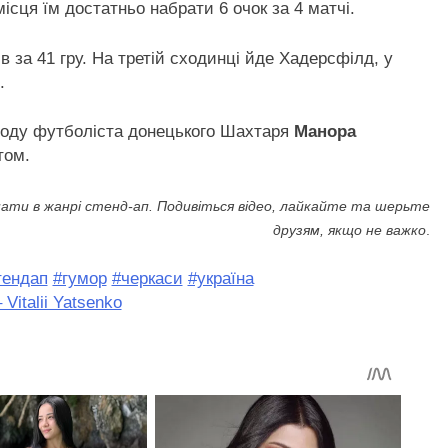
ісця їм достатньо набрати 6 очок за 4 матчі.
ів за 41 гру. На третій сходинці йде Хадерсфілд, у
.
ходу футболіста донецького Шахтаря
Манора
том.
ати в жанрі стенд-ап. Подивіться відео, лайкайте та шерьте
друзям, якщо не важко
.
тендап
#гумор
#черкаси
#україна
Vitalii Yatsenko