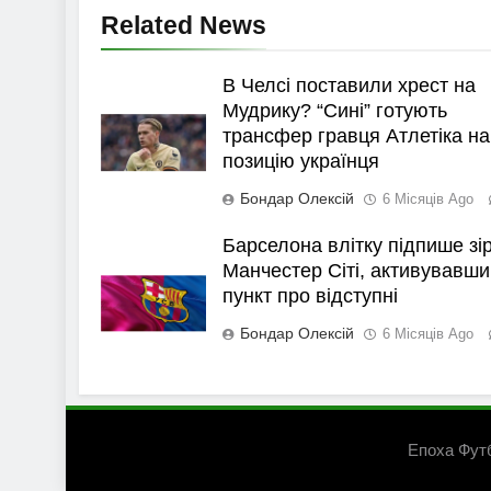
Related News
В Челсі поставили хрест на
Мудрику? “Сині” готують
трансфер гравця Атлетіка на
позицію українця
Бондар Олексій
6 Місяців Ago
Барселона влітку підпише зі
Манчестер Сіті, активувавши
пункт про відступні
Бондар Олексій
6 Місяців Ago
Епоха Фут