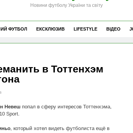
Новини футболу України та світу
ЧИЙ ФУТБОЛ
ЕКСКЛЮЗИВ
LIFESTYLE
ВІДЕО
J
еманить в Тоттенхэм
тона
s
н Невеш
попал в сферу интересов Тоттенхэма,
10 Sport.
иньо
, который хотел видеть футболиста ещё в