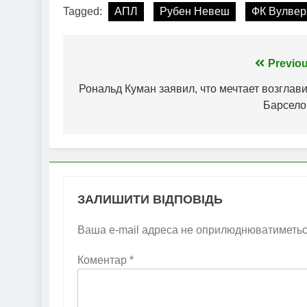
Tagged:
АПЛ
Рубен Невеш
ФК Вулвер
Навігація
Previou
записів
Рональд Куман заявил, что мечтает возглав
Барсело
ЗАЛИШИТИ ВІДПОВІДЬ
Ваша e-mail адреса не оприлюднюватиметьс
Коментар
*