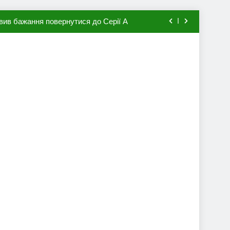
вив бажання повернутися до Серії А
мхена в ПСЖ: відома ціна трансфера
авця збірної Франції за 80 млн євро
ий до переходу в європейський клуб
вив бажання повернутися до Серії А
мхена в ПСЖ: відома ціна трансфера
авця збірної Франції за 80 млн євро