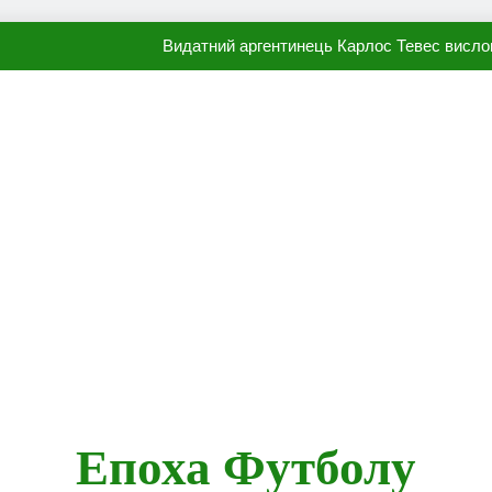
Видатний аргентинець Карлос Тевес висло
Наполі готовий продати Осі
ПСЖ близький до підписання гр
Олександр Караваєв назвав гравця Динамо, який готов
Видатний аргентинець Карлос Тевес висло
Наполі готовий продати Осі
ПСЖ близький до підписання гр
Епоха Футболу