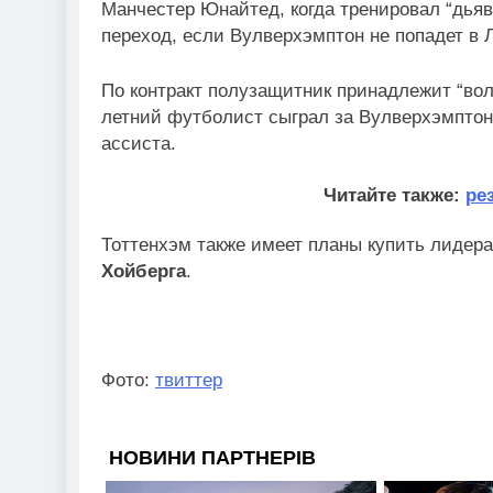
Манчестер Юнайтед, когда тренировал “дьяв
переход, если Вулверхэмптон не попадет в 
По контракт полузащитник принадлежит “вол
летний футболист сыграл за Вулверхэмптон 
ассиста.
Читайте также:
ре
Тоттенхэм также имеет планы купить лидер
Хойберга
.
Фото:
твиттер