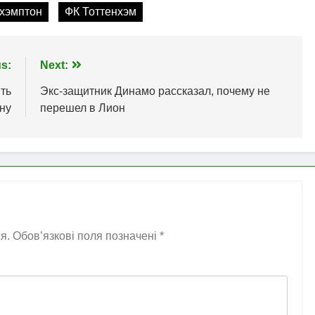
хэмптон
ФК Тоттенхэм
s:
Next:
ить
Экс-защитник Динамо рассказал, почему не
ну
перешел в Лион
я.
Обов’язкові поля позначені
*