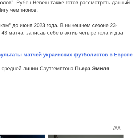
олов”. Рубен Невеш также готов рассмотреть данный
Лигу чемпионов.
кам” до июня 2023 года. В нынешнем сезоне 23-
43 матча, записав себе в актив четыре гола и два
зультаты матчей украинских футболистов в Европе
а средней линии Саутгемптона
Пьера-Эмиля