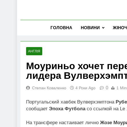
ГОЛОВНА
НОВИНИ
ЖІНО
АНГЛІЯ
Моуриньо хочет пер
лидера Вулверхэмп
0
Степан Коваленко
4 Роки Ago
1 Min
Португальский хавбек Вулверхэмптона
Рубе
сообщает
Эпоха Футбола
со ссылкой на Le 
На трансфере настаивает лично
Жозе Моур