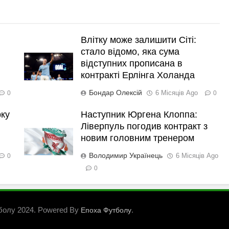
Влітку може залишити Сіті:
стало відомо, яка сума
відступних прописана в
контракті Ерлінга Холанда
Бондар Олексій
6 Місяців Ago
0
0
рку
Наступник Юргена Клоппа:
Ліверпуль погодив контракт з
новим головним тренером
Володимир Українець
6 Місяців Ago
0
0
болу 2024. Powered By
.
Епоха Футболу