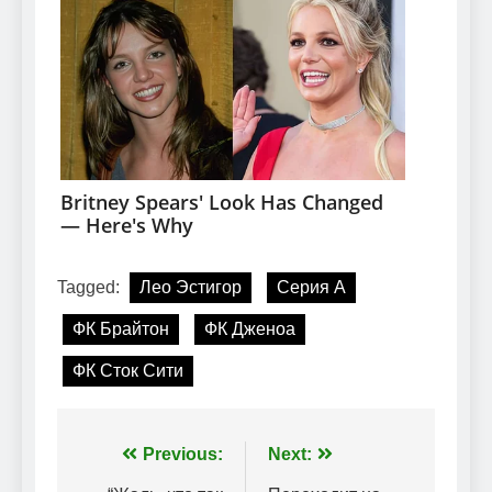
Tagged:
Лео Эстигор
Серия А
ФК Брайтон
ФК Дженоа
ФК Сток Сити
Навігація
Previous:
Next: