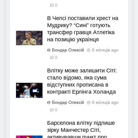
0
В Челсі поставили хрест на
Мудрику? “Сині” готують
трансфер гравця Атлетіка
на позицію українця
Бондар Олексій
6 місяців ago
0
Влітку може залишити Сіті:
стало відомо, яка сума
відступних прописана в
контракті Ерлінга Холанда
Бондар Олексій
6 місяців ago
0
Барселона влітку підпише
зірку Манчестер Сіті,
активувавши пункт про