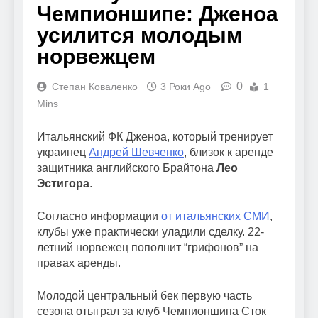
Чемпионшипе: Дженоа
усилится молодым
норвежцем
0
Степан Коваленко
3 Роки Ago
1
Mins
Итальянский ФК Дженоа, который тренирует
украинец
Андрей Шевченко
, близок к аренде
защитника английского Брайтона
Лео
Эстигора
.
Согласно информации
от итальянских СМИ
,
клубы уже практически уладили сделку. 22-
летний норвежец пополнит “грифонов” на
правах аренды.
Молодой центральный бек первую часть
сезона отыграл за клуб Чемпионшипа Сток