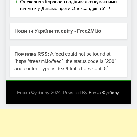
Олександр Караваєв поділився очікуваннями
від матчу Динамо проти Олександрії в УПЛ
Новини України та світу - FreeZMI.io
Помилка RSS:
A feed could not be found at
`https://freezmi.io/feed`; the status code is `200`
and content-type is `text/html; charset=utf-8`
Епоха Футболу 2024. Powered By
.
Епоха Футболу