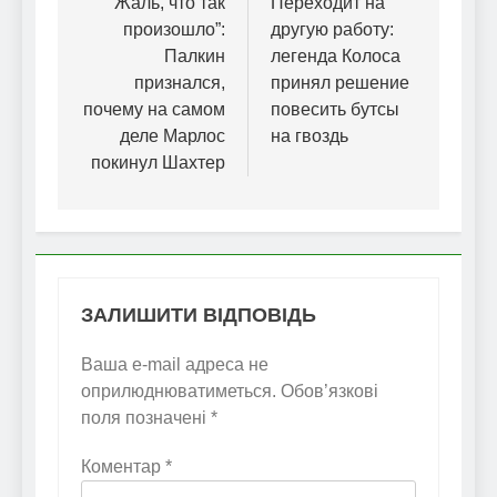
записів
“Жаль, что так
Переходит на
произошло”:
другую работу:
Палкин
легенда Колоса
признался,
принял решение
почему на самом
повесить бутсы
деле Марлос
на гвоздь
покинул Шахтер
ЗАЛИШИТИ ВІДПОВІДЬ
Ваша e-mail адреса не
оприлюднюватиметься.
Обов’язкові
поля позначені
*
Коментар
*