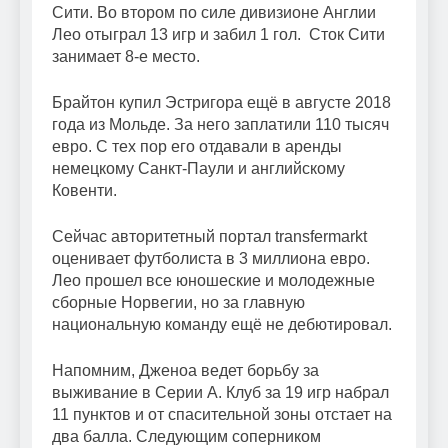
Сити. Во втором по силе дивизионе Англии
Лео отыграл 13 игр и забил 1 гол. Сток Сити
занимает 8-е место.
Брайтон купил Эстригора ещё в августе 2018
года из Мольде. За него заплатили 110 тысяч
евро. С тех пор его отдавали в аренды
немецкому Санкт-Паули и английскому
Ковенти.
Сейчас авторитетный портал transfermarkt
оценивает футболиста в 3 миллиона евро.
Лео прошел все юношеские и молодежные
сборные Норвегии, но за главную
национальную команду ещё не дебютировал.
Напомним, Дженоа ведет борьбу за
выживание в Серии А. Клуб за 19 игр набрал
11 пунктов и от спасительной зоны отстает на
два балла. Следующим соперником