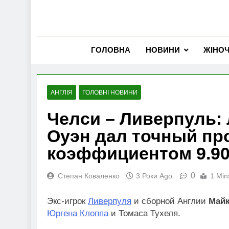
ГОЛОВНА
НОВИНИ
ЖІНО
АНГЛІЯ
ГОЛОВНІ НОВИНИ
Челси – Ливерпуль:
Оуэн дал точный про
коэффициентом 9.9
0
Степан Коваленко
3 Роки Ago
1 Min
Экс-игрок
Ливерпуля
и сборной Англии
Майк
Юргена Клоппа
и Томаса Тухеля.