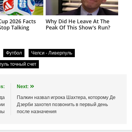
Футбол
Челси - Ливерпуль
пуль точный счет
s:
Next:
зда
Палкин назвал игрока Шахтера, которому Де
ии
Дзерби захотел позвонить в первый день
ры
после назначения