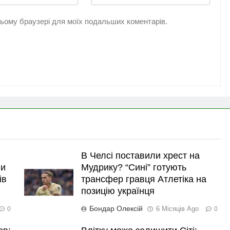
 цьому браузері для моїх подальших коментарів.
В Челсі поставили хрест на
ли
Мудрику? “Сині” готують
ів
трансфер гравця Атлетіка на
позицію українця
Бондар Олексій
6 Місяців Ago
0
0