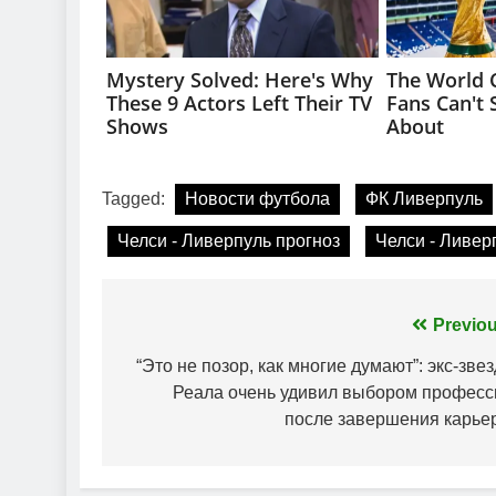
Tagged:
Новости футбола
ФК Ливерпуль
Челси - Ливерпуль прогноз
Челси - Ливер
Навігація
Previou
записів
“Это не позор, как многие думают”: экс-зве
Реала очень удивил выбором професс
после завершения карье