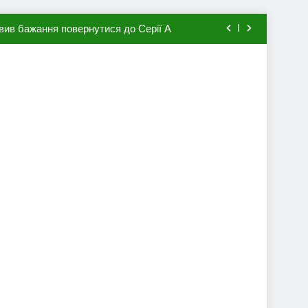
вив бажання повернутися до Серії А
мхена в ПСЖ: відома ціна трансфера
авця збірної Франції за 80 млн євро
ий до переходу в європейський клуб
вив бажання повернутися до Серії А
мхена в ПСЖ: відома ціна трансфера
авця збірної Франції за 80 млн євро