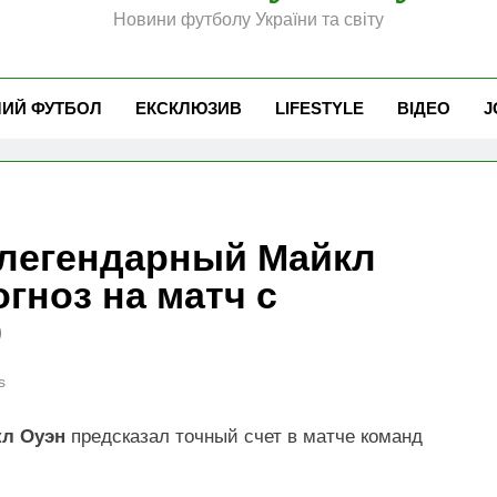
Новини футболу України та світу
ЧИЙ ФУТБОЛ
ЕКСКЛЮЗИВ
LIFESTYLE
ВІДЕО
J
 легендарный Майкл
гноз на матч с
0
s
л Оуэн
предсказал точный счет в матче команд