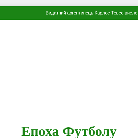
Видатний аргентинець Карлос Тевес висло
Наполі готовий продати Осі
ПСЖ близький до підписання гр
Олександр Караваєв назвав гравця Динамо, який готов
Видатний аргентинець Карлос Тевес висло
Наполі готовий продати Осі
ПСЖ близький до підписання гр
Епоха Футболу