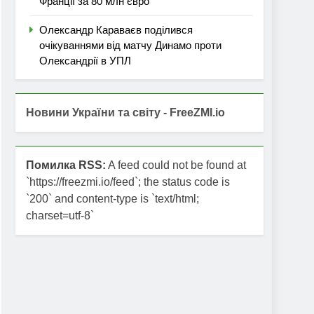
Франції за 80 млн євро
Олександр Караваєв поділився
очікуваннями від матчу Динамо проти
Олександрії в УПЛ
Новини України та світу - FreeZMI.io
Помилка RSS:
A feed could not be found at
`https://freezmi.io/feed`; the status code is
`200` and content-type is `text/html;
charset=utf-8`