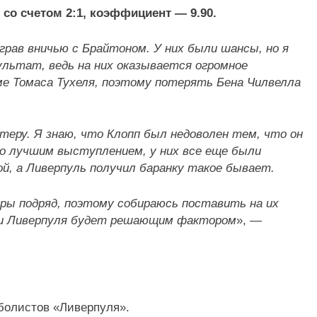
со счетом 2:1, коэффициент — 9.90.
рав вничью с Брайтоном. У них были шансы, но я
ультат, ведь на них оказывается огромное
ме Томаса Тухеля, поэтому потерять Бена Чилвелла
теру. Я знаю, что Клопп был недоволен тем, что он
ло лучшим выступлением, у них все еще были
й, а Ливерпуль получил баранку такое бывает.
гры подряд, поэтому собираюсь поставить на их
аки Ливерпуля будет решающим фактором
», —
болистов «Ливерпуля».