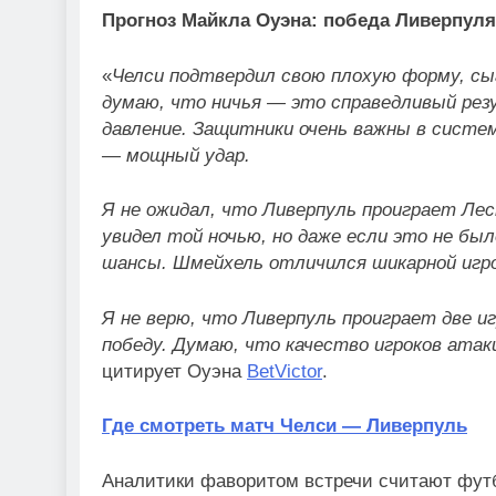
Прогноз Майкла Оуэна: победа Ливерпуля 
«
Челси подтвердил свою плохую форму, сыг
думаю, что ничья — это справедливый рез
давление. Защитники очень важны в систе
— мощный удар.
Я не ожидал, что Ливерпуль проиграет Лес
увидел той ночью, но даже если это не бы
шансы. Шмейхель отличился шикарной игро
Я не верю, что Ливерпуль проиграет две и
победу. Думаю, что качество игроков ат
цитирует Оуэна
BetVictor
.
Где смотреть матч Челси — Ливерпуль
Аналитики фаворитом встречи считают фут