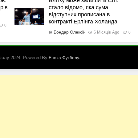
ов:
Влітку може залишити Сіті:
рів
стало відомо, яка сума
відступних прописана в
контракті Ерлінга Холанда
0
Бондар Олексій
6 Місяців Ago
0
болу 2024. Powered By
.
Епоха Футболу