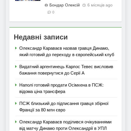
Бондар Олексій
6 місяців ago
0
Недавні записи
Олександр Караваєв назвав гравця Динамо,
який готовий до переходу в європейський клуб
Видатний аргентинець Карлос Тевес висловив
бажання повернутися до Серії А
Наполі готовий продати Осімхена в ПСЖ:
відома ціна трансфера
ПСЖ близький до підписання гравця збірної
Франції за 80 млн євро
Олександр Караваєв поділився очікуваннями
від матчу Динамо проти Олександрії в УПЛ