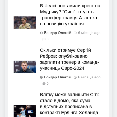
В Челсі поставили хрест на
Мудрику? “Сині” готують
трансфер гравця Атлетіка
на позицію українця
Бондар Олексій
6 місяців ago
0
Скільки отримує Сергій
Ребров: опубліковано
зарплати тренерів команд-
учасниць Євро-2024
Бондар Олексій
6 місяців ago
0
Влітку може залишити Сіті:
стало відомо, яка сума
відступних прописана в
контракті Ерлінга Холанда