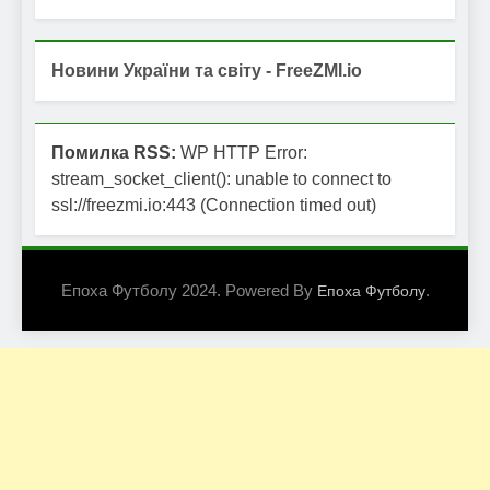
Новини України та світу - FreeZMI.io
Помилка RSS:
WP HTTP Error:
stream_socket_client(): unable to connect to
ssl://freezmi.io:443 (Connection timed out)
Епоха Футболу 2024. Powered By
.
Епоха Футболу