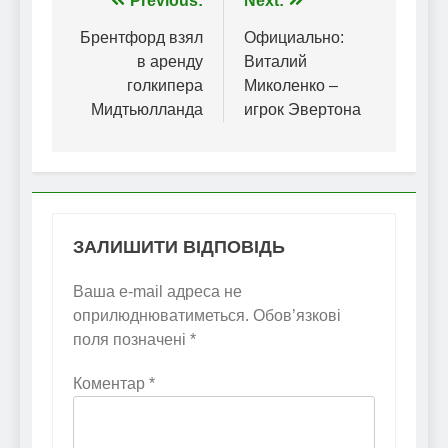
Навігація
Previous:
Next:
записів
Брентфорд взял
Официально:
в аренду
Виталий
голкипера
Миколенко –
Мидтьюлланда
игрок Эвертона
ЗАЛИШИТИ ВІДПОВІДЬ
Ваша e-mail адреса не
оприлюднюватиметься.
Обов’язкові
поля позначені
*
Коментар
*