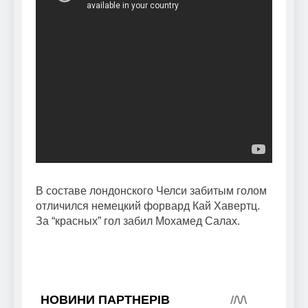
В составе лондонского Челси забитым голом
отличился немецкий форвард Кай Хавертц.
За “красных” гол забил Мохамед Салах.