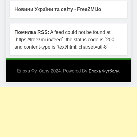
Новини України та світу - FreeZMI.io
Помилка RSS:
A feed could not be found at
`https://freezmi.io/feed`; the status code is `200`
and content-type is `text/html; charset=utf-8`
Епоха Футболу 2024. Powered By
.
Епоха Футболу