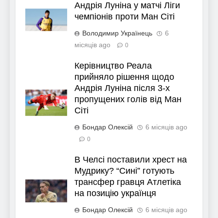
Андрія Луніна у матчі Ліги
чемпіонів проти Ман Сіті
Володимир Українець
6
місяців ago
0
Керівництво Реала
прийняло рішення щодо
Андрія Луніна після 3-х
пропущених голів від Ман
Сіті
Бондар Олексій
6 місяців ago
0
В Челсі поставили хрест на
Мудрику? “Сині” готують
трансфер гравця Атлетіка
на позицію українця
Бондар Олексій
6 місяців ago