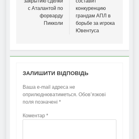
закрытию сделки
составит
с Аталантой по
конкуренцию
форварду
грандам АПЛ в
Пикколи
борьбе за игрока
Ювентуса
ЗАЛИШИТИ ВІДПОВІДЬ
Ваша e-mail адреса не
оприлюднюватиметься.
Обов’язкові
поля позначені
*
Коментар
*