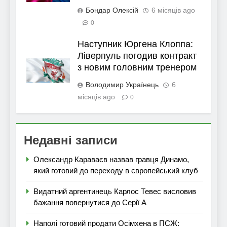
Бондар Олексій
6 місяців ago
0
Наступник Юргена Клоппа:
Ліверпуль погодив контракт
з новим головним тренером
Володимир Українець
6
місяців ago
0
Недавні записи
Олександр Караваєв назвав гравця Динамо,
який готовий до переходу в європейський клуб
Видатний аргентинець Карлос Тевес висловив
бажання повернутися до Серії А
Наполі готовий продати Осімхена в ПСЖ: