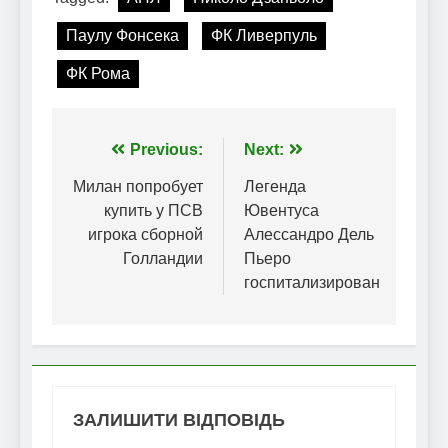
Паулу Фонсека
ФК Ливерпуль
ФК Рома
Навігація
Previous:
Next:
записів
Милан попробует
Легенда
купить у ПСВ
Ювентуса
игрока сборной
Алессандро Дель
Голландии
Пьеро
госпитализирован
ЗАЛИШИТИ ВІДПОВІДЬ