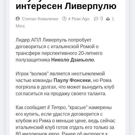
интересен Ливерпулю
0
Степан Коваленко
4 Роки Ago
1
Mins
Лидер АПЛ Ливерпуль попробует
договориться с итальянской Ромой о
трансфере перспективного 20-летнего
полузащитника
Николо Дзаньоло
.
Игрок “волков” является неотъемлемой
частью команды
Паулу Фонсеки
, но Рома
погрязла в долгах, что может вынудить клуб
согласиться на продажу своего таланта.
Как сообщает
Il Tempo
, “красые” намерены
его купить, если удастся договорится с
клубом из Рима о меньше цене, ведь сейчас
итальянский клуб готов отдать его только за
80 миллионов евро. Ранее об интересе к