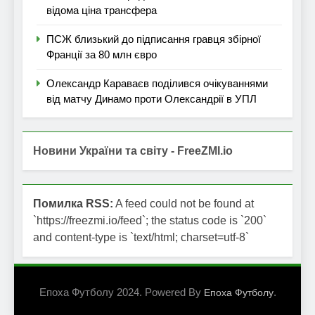
відома ціна трансфера
ПСЖ близький до підписання гравця збірної
Франції за 80 млн євро
Олександр Караваєв поділився очікуваннями
від матчу Динамо проти Олександрії в УПЛ
Новини України та світу - FreeZMI.io
Помилка RSS:
A feed could not be found at
`https://freezmi.io/feed`; the status code is `200`
and content-type is `text/html; charset=utf-8`
Епоха Футболу 2024. Powered By
.
Епоха Футболу