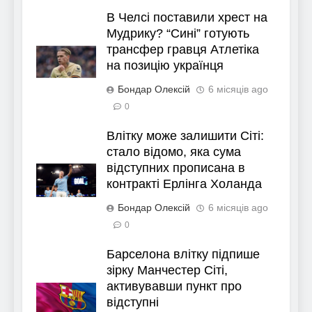
В Челсі поставили хрест на
Мудрику? “Сині” готують
трансфер гравця Атлетіка
на позицію українця
Бондар Олексій
6 місяців ago
0
Влітку може залишити Сіті:
стало відомо, яка сума
відступних прописана в
контракті Ерлінга Холанда
Бондар Олексій
6 місяців ago
0
Барселона влітку підпише
зірку Манчестер Сіті,
активувавши пункт про
відступні