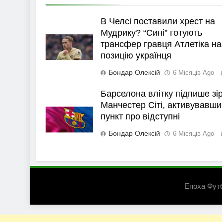
В Челсі поставили хрест на
Мудрику? “Сині” готують
трансфер гравця Атлетіка на
позицію українця
Бондар Олексій
6 Місяців Ago
Барселона влітку підпише зі
Манчестер Сіті, активувавши
пункт про відступні
Бондар Олексій
6 Місяців Ago
Епоха Фут