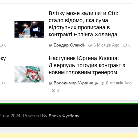
Влітку може залишити Сіті:
стало відомо, яка сума
відступних прописана в
контракті Ерлінга Холанда
Бондар Олексій
6 Місяців Ago
0
0
рку
Наступник Юргена Клоппа:
Ліверпуль погодив контракт з
новим головним тренером
Володимир Українець
6 Місяців Ago
0
0
болу 2024. Powered By
.
Епоха Футболу