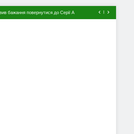
вив бажання повернутися до Серії А
мхена в ПСЖ: відома ціна трансфера
авця збірної Франції за 80 млн євро
ий до переходу в європейський клуб
вив бажання повернутися до Серії А
мхена в ПСЖ: відома ціна трансфера
авця збірної Франції за 80 млн євро