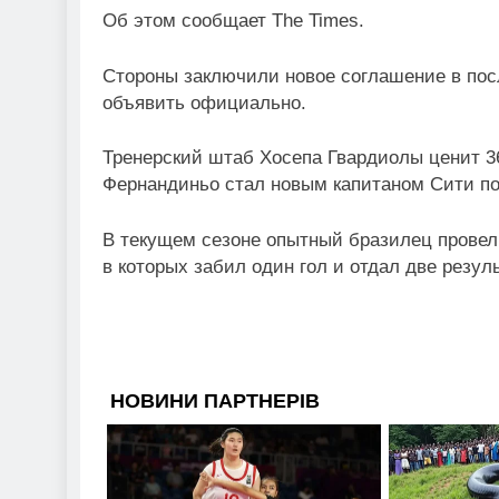
Об этом сообщает The Times.
Стороны заключили новое соглашение в пос
объявить официально.
Тренерский штаб Хосепа Гвардиолы ценит 36
Фернандиньо стал новым капитаном Сити по
В текущем сезоне опытный бразилец провел 
в которых забил один гол и отдал две резул