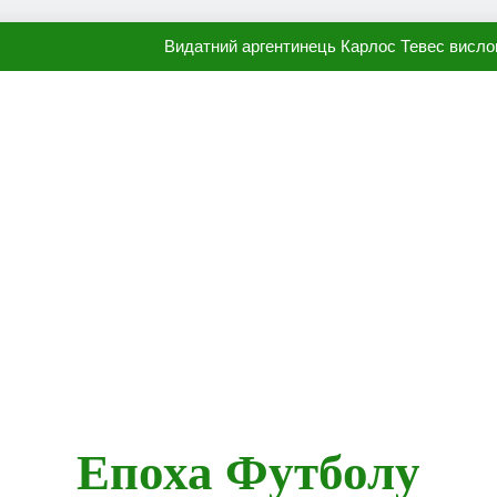
Видатний аргентинець Карлос Тевес висло
Наполі готовий продати Осі
ПСЖ близький до підписання гр
Олександр Караваєв назвав гравця Динамо, який готов
Видатний аргентинець Карлос Тевес висло
Наполі готовий продати Осі
ПСЖ близький до підписання гр
Епоха Футболу