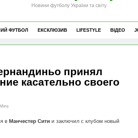
Новини футболу України та світу
ЧИЙ ФУТБОЛ
ЕКСКЛЮЗИВ
LIFESTYLE
ВІДЕО
J
ернандиньо принял
ние касательно своего
Mins
ся в
Манчестер Сити
и заключил с клубом новый