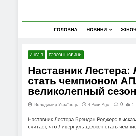
ГОЛОВНА
НОВИНИ
ЖІНО
АНГЛІЯ
ГОЛОВНІ НОВИНИ
Наставник Лестера:
стать чемпионом АП
великолепный сезо
0
Володимир Українець
4 Роки Ago
1 
Наставник Лестера Брендан Роджерс высказ
считает, что Ливерпуль должен стать чемпи