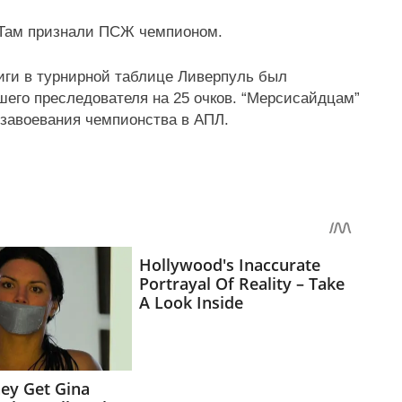
 Там признали ПСЖ чемпионом.
иги в турнирной таблице Ливерпуль был
его преследователя на 25 очков. “Мерсисайдцам”
 завоевания чемпионства в АПЛ.