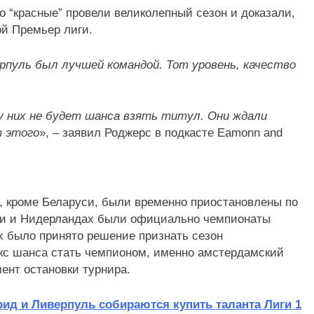
 “красные” провели великолепный сезон и доказали,
ой Премьер лиги.
рпуль был лучшей командой. Тот уровень, качество
у них не будет шанса взять титул. Они ждали
т этого
», – заявил Роджерс в подкасте Eamonn and
, кроме Беларуси, были временно приостановлены по
ии и Нидерландах были официально чемпионаты
 было принято решение признать сезон
с шанса стать чемпионом, именно амстердамский
ент остановки турнира.
ид и Ливерпуль собираются купить таланта Лиги 1