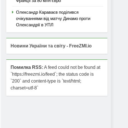
Франції за 80 млн євро
Олександр Караваєв поділився
очікуваннями від матчу Динамо проти
Олександрії в УПЛ
Новини України та світу - FreeZMI.io
Помилка RSS:
A feed could not be found at
`https://freezmi.io/feed`; the status code is
`200` and content-type is `text/html;
charset=utf-8`