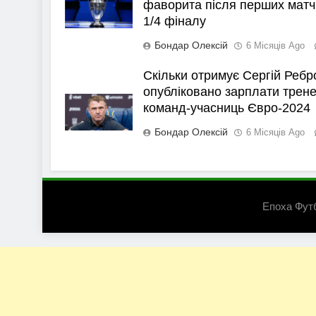
фаворита після перших матч
1/4 фіналу
Бондар Олексій
6 Місяців Ago
Скільки отримує Сергій Ребр
опубліковано зарплати трене
команд-учасниць Євро-2024
Бондар Олексій
6 Місяців Ago
Епоха Фут