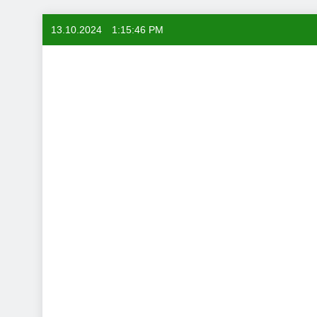
Skip
13.10.2024
1:15:47 PM
to
content