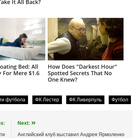
ти футбола
ФК Лестер
ФК Ливерпуль
Футбол
s:
Next:
ти
Английский клуб выставил Андрея Ярмоленко