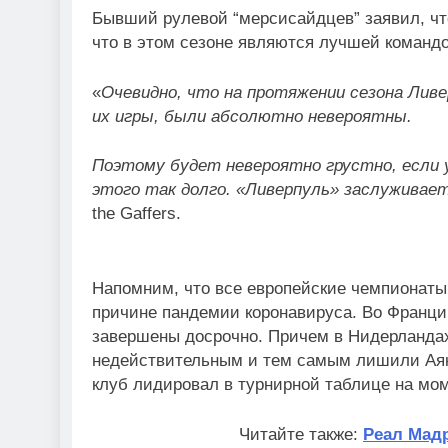
Бывший рулевой “мерсисайдцев” заявил, что
что в этом сезоне являются лучшей команд
«
Очевидно, что на протяжении сезона Ливе
их игры, были абсолютно невероятны.
Поэтому будет невероятно грустно, если 
этого так долго. «Ливерпуль» заслуживае
the Gaffers.
Напомним, что все европейские чемпионаты
причине пандемии коронавируса. Во Франц
завершены досрочно. Причем в Нидерландах
недействительным и тем самым лишили Аяк
клуб лидировал в турнирной таблице на мом
Читайте также:
Реал Мадр