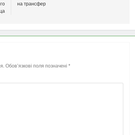
го
на трансфер
ца
я.
Обов’язкові поля позначені
*