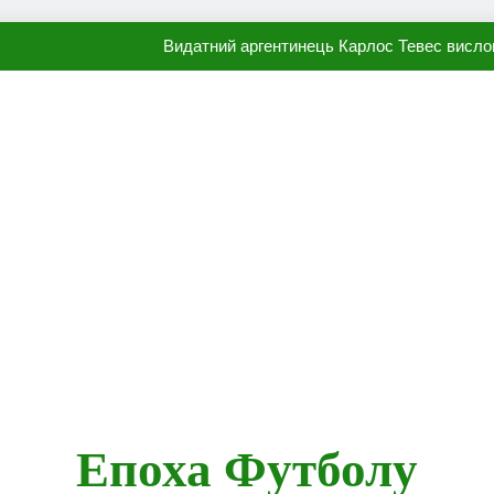
Видатний аргентинець Карлос Тевес висло
Наполі готовий продати Осі
ПСЖ близький до підписання гр
Олександр Караваєв назвав гравця Динамо, який готов
Видатний аргентинець Карлос Тевес висло
Наполі готовий продати Осі
ПСЖ близький до підписання гр
Епоха Футболу