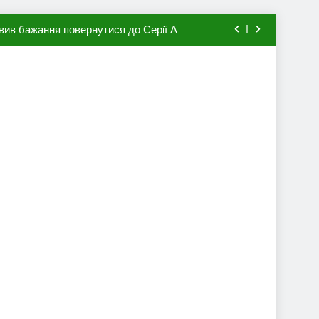
вив бажання повернутися до Серії А
мхена в ПСЖ: відома ціна трансфера
авця збірної Франції за 80 млн євро
ий до переходу в європейський клуб
вив бажання повернутися до Серії А
мхена в ПСЖ: відома ціна трансфера
авця збірної Франції за 80 млн євро