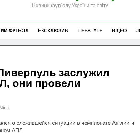
Новини футболу України та світу
ЧИЙ ФУТБОЛ
ЕКСКЛЮЗИВ
LIFESTYLE
ВІДЕО
J
 Ливерпуль заслужил
Л, они провели
н
Mins
ался о сложившейся ситуации в чемпионате Англии и
оном АПЛ.