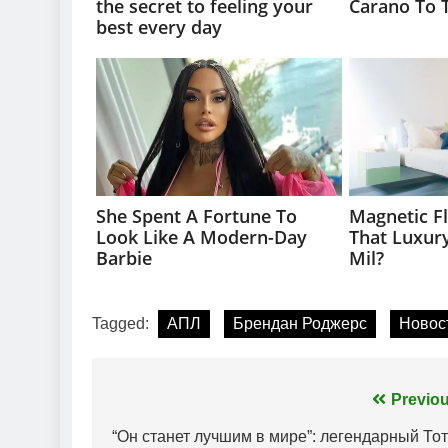
Tagged:
АПЛ
Брендан Роджерс
Новос
Навігація
Previou
записів
“Он станет лучшим в мире”: легендарный Тот