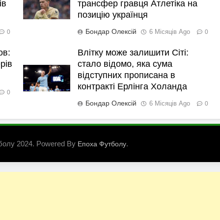
ів
трансфер гравця Атлетіка на
позицію українця
Бондар Олексій
6 Місяців Ago
0
0
ов:
Влітку може залишити Сіті:
рів
стало відомо, яка сума
відступних прописана в
контракті Ерлінга Холанда
0
Бондар Олексій
6 Місяців Ago
0
болу 2024. Powered By
.
Епоха Футболу