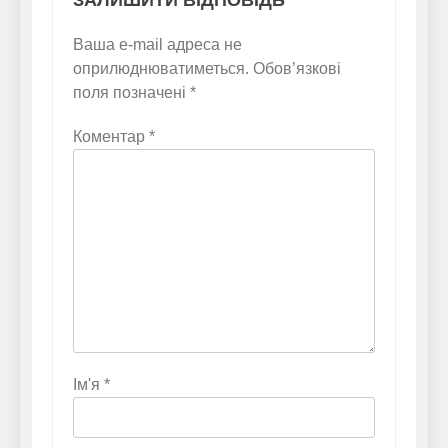
Ваша e-mail адреса не
оприлюднюватиметься.
Обов’язкові
поля позначені
*
Коментар
*
Ім'я
*