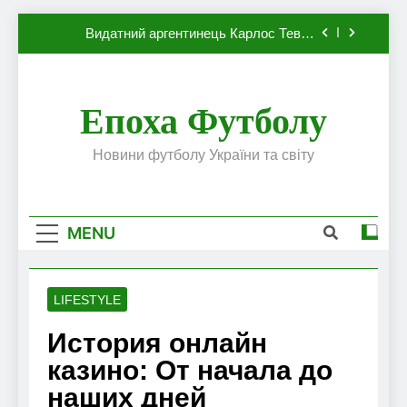
Динамо, який готовий до переходу в
Skip
європейський клуб
Видатний аргентинець Карлос Тевес
to
висловив бажання повернутися до Серії А
content
Наполі готовий продати Осімхена в ПСЖ:
відома ціна трансфера
Епоха Футболу
ПСЖ близький до підписання гравця
збірної Франції за 80 млн євро
Олександр Караваєв назвав гравця
Новини футболу України та світу
Динамо, який готовий до переходу в
європейський клуб
Видатний аргентинець Карлос Тевес
висловив бажання повернутися до Серії А
MENU
Наполі готовий продати Осімхена в ПСЖ:
відома ціна трансфера
ПСЖ близький до підписання гравця
збірної Франції за 80 млн євро
LIFESTYLE
История онлайн
казино: От начала до
наших дней