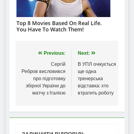
Навігація
Previous:
Next:
записів
Сергій
В УПЛ очікується
Ребров висловився
ще одна
про підготовку
тренерська
збірної України до
відставка: хто
матчу з Італією
втратить роботу
ЗАЛИШИТИ ВІДПОВІДЬ