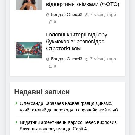
відвертими знімками (ФОТО)
Бондар Олексій
7 місяців ago
0
Головні критерії відбору
букмекерів: розповідає
Стратегія.ком
Бондар Олексій
7 місяців ago
0
Недавні записи
Олександр Караваєв назвав гравця Динамо,
який готовий до переходу в європейський клуб
Видатний аргентинець Карлос Тевес висловив
бажання повернутися до Серії А