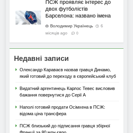
ПСЖ проявляє інтерес до
двох футболістів
Барселона: названо імена
Володимир Українець
6
місяців ago
0
Недавні записи
Олександр Караваєв назвав гравця Динамо,
який готовий до переходу в європейський клуб
Видатний аргентинець Карлос Тевес висловив
бажання повернутися до Серії А
Наполі готовий продати Осімхена в ПСЖ:
відома ціна трансфера
ПСЖ близький до підписання гравця збірної
Франції за 80 млн євро