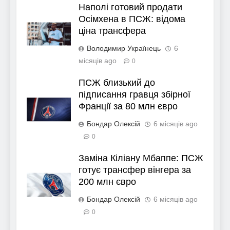
Наполі готовий продати
Осімхена в ПСЖ: відома
ціна трансфера
Володимир Українець
6
місяців ago
0
ПСЖ близький до
підписання гравця збірної
Франції за 80 млн євро
Бондар Олексій
6 місяців ago
0
Заміна Кіліану Мбаппе: ПСЖ
готує трансфер вінгера за
200 млн євро
Бондар Олексій
6 місяців ago
0