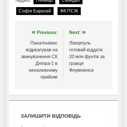
Tagged:
Неймар
Скандал
Софія Барклай
ФК ПСЖ
Навігація
Previous:
Next:
записів
Панатінаїкос
Ліверпуль
відреагував на
готовий віддати
звинувачення СК
20 млн фунтів за
Дніпра-1 в
гравця
неналежному
Флуміненсе
прийомі
ЗАЛИШИТИ ВІДПОВІДЬ