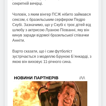
секретній вечірці.
Чоловік, з яким вінгер ПСЖ нібито займався
сексом, є бразильським серфером Педро
Скубі. Зазначимо, що у Скубі є троє дітей від
шлюбу з актрисою Луаною Піованні, яку він
кинув заради відомої бразильської співачки
Анніти.
Варто сказати, що і сам футболіст
зустрічається з моделлю Бруною Б’янкарді, з
якою він виховує 11-річного сина.