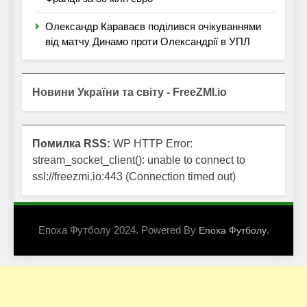
Олександр Караваєв поділився очікуваннями
від матчу Динамо проти Олександрії в УПЛ
Новини України та світу - FreeZMI.io
Помилка RSS:
WP HTTP Error:
stream_socket_client(): unable to connect to
ssl://freezmi.io:443 (Connection timed out)
Епоха Футболу 2024. Powered By
.
Епоха Футболу