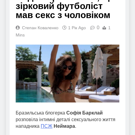
зірковий футболіст
мав секс з чоловіком
0
Степан Коваленко
1 Рік Ago
1
Mins
Бразильська блогерка
Софія Барклай
розповіла інтимні деталі сексуального життя
нападника
ПСЖ
Неймара
.