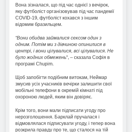
Вона зізналася, що під час однієї з вечірок,
яку футболіст організовував під час пандемії
COVID-19, футболіст кохався з іншим
відомим бразильцем.
“Вони обидва займалися сексом один з
одним. Потім ми з дівчиною опинилися в
центрі, і вони цілувалися, всі цілувалися. Не
було жодних обмежень
“, – сказала Софія в
програмі Chupim.
Щоб запобігти подібним витокам, Неймар
змусив усіх учасників вечірки залишити свої
мобільні телефони в окремій кімнаті під
охороною людей, яким він довіряє.
Крім того, вони мали підписати угоду про
нерозголошення. Барклай пручалася і
відмовлялася підписувати угоду, і тепер вона
розкрила правду про те, що сталося на тій