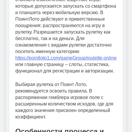
которые допускается запускать со смартфона
и планшета через мобильную версию. В
ПоинтЛото действуют и приветственные
поощрения: распространяются на игру в
рулетку. Разрешается запускать рулетку как
бесплатно, так и на деньги. Для
ознакомления с видами рулетки достаточно
посетить именную категорию
https://pointloto1.com/gameGroup/roulette-online
или главную страницу – слоты, статистика,
функционал для регистрации и авторизации.
Выбирая рулетка от Поинт Лото,
рекомендуется освоить правила. В
распоряжении гемблера игровое поле с
расширенным количеством исходов, где для
каждого значения присвоен определенный
коэффициент.
Особенности процесса и