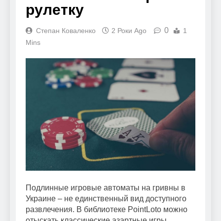
рулетку
0
Степан Коваленко
2 Роки Ago
1
Mins
Подлинные игровые автоматы на гривны в
Украине – не единственный вид доступного
развлечения. В библиотеке PointLoto можно
отыскать классические азартные игры,