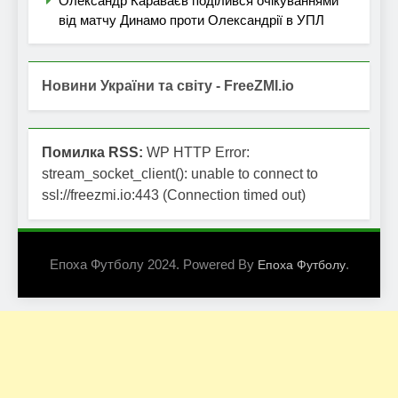
Олександр Караваєв поділився очікуваннями
від матчу Динамо проти Олександрії в УПЛ
Новини України та світу - FreeZMI.io
Помилка RSS:
WP HTTP Error:
stream_socket_client(): unable to connect to
ssl://freezmi.io:443 (Connection timed out)
Епоха Футболу 2024. Powered By
.
Епоха Футболу