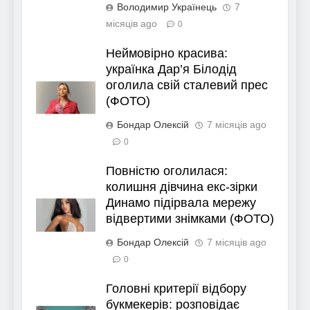
Володимир Українець
7
місяців ago
0
Неймовірно красива:
українка Дар’я Білодід
оголила свій сталевий прес
(ФОТО)
Бондар Олексій
7 місяців ago
0
Повністю оголилася:
колишня дівчина екс-зірки
Динамо підірвала мережу
відвертими знімками (ФОТО)
Бондар Олексій
7 місяців ago
0
Головні критерії відбору
букмекерів: розповідає