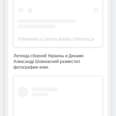
Публикация от Liedniev Bohdan (@liedniev_bogdan_7_)
Легенда сборной Украины и Динамо
Александр Шовковский разместил
фотографию елки.