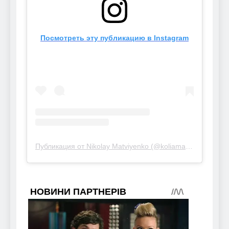
Посмотреть эту публикацию в Instagram
Публикация от Nikolay Matviyenko (@koliamatvienko)