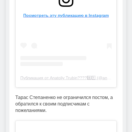
Посмотреть эту публикацию в Instagram
Публикация от Anatoliy Trubin????8️⃣1️⃣ (@anatoliytrubin81)
Тарас Степаненко не ограничился постом, а
обратился к своим подписчикам с
пожеланиями.