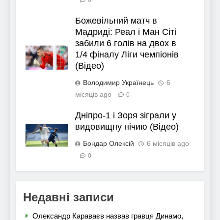
Божевільний матч в
Мадриді: Реал і Ман Сіті
забили 6 голів на двох в
1/4 фіналу Ліги чемпіонів
(Відео)
Володимир Українець
6
місяців ago
0
Дніпро-1 і Зоря зіграли у
видовищну нічию (Відео)
Бондар Олексій
6 місяців ago
0
Недавні записи
Олександр Караваєв назвав гравця Динамо,