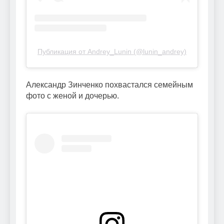
Публикация от Andrey_Lunin (@lunin_andrey)
Александр Зинченко похвастался семейным
фото с женой и дочерью.