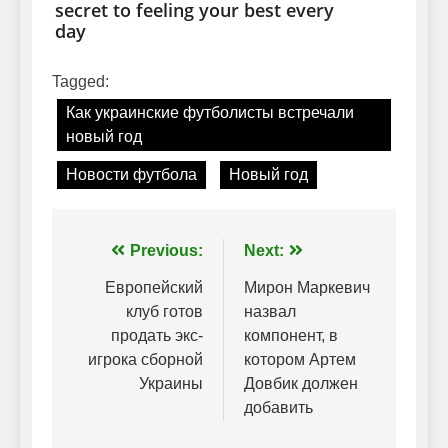
Tagged:
Как украинские футболисты встречали
новый год
Новости футбола
Новый год
Навігація
Previous:
Next:
записів
Европейский
Мирон Маркевич
клуб готов
назвал
продать экс-
компонент, в
игрока сборной
котором Артем
Украины
Довбик должен
добавить