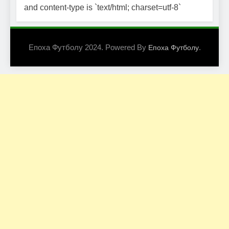
and content-type is `text/html; charset=utf-8`
Епоха Футболу 2024. Powered By
.
Епоха Футболу