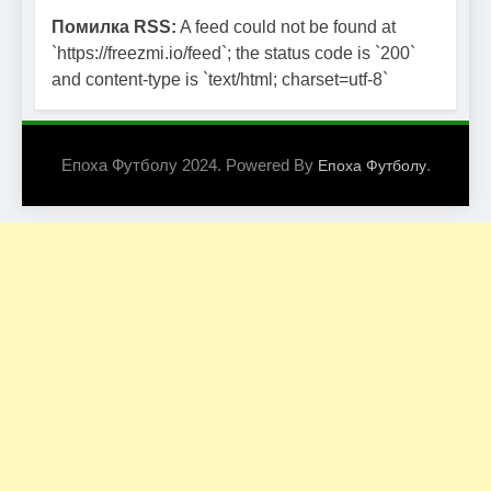
Помилка RSS:
A feed could not be found at
`https://freezmi.io/feed`; the status code is `200`
and content-type is `text/html; charset=utf-8`
Епоха Футболу 2024. Powered By
.
Епоха Футболу