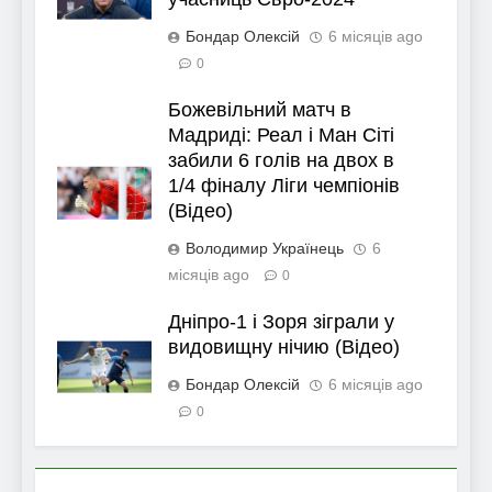
Бондар Олексій
6 місяців ago
0
Божевільний матч в
Мадриді: Реал і Ман Сіті
забили 6 голів на двох в
1/4 фіналу Ліги чемпіонів
(Відео)
Володимир Українець
6
місяців ago
0
Дніпро-1 і Зоря зіграли у
видовищну нічию (Відео)
Бондар Олексій
6 місяців ago
0