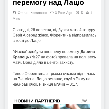
перемогу над Лаціо
0
Степан Коваленко
3 Роки Ago
1
Mins
Сьогодні, 26 вересня, відбувся матч 4-го туру
Серії А серед жінок. Фіорентина відправилась
в гості до Лаціо.
“Фіалки” здобули впевнену перемогу.
Дарина
Кравець
(№27 на фото) провела на полі весь
матч. Вона діяла в центрі захисту.
Тепер Фіорентина з трьома очками піднялась
на 7-е місце. Лаціо останнє, клуб з Риму не
набирав очок. Різниця м*ячів – 3:17.