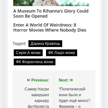
Tagged:
Дарина Кравець
Серія А жінки
ФК Лаціо жінки
ФК Фіорентина жінки
Навігація
Previous:
Next:
записів
Самир Насри
“Политической
завершил
вони было и
карьеру
будет ещё много”:
футболиста
Франков – о