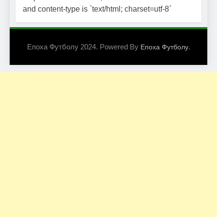
and content-type is `text/html; charset=utf-8`
Епоха Футболу 2024. Powered By
.
Епоха Футболу