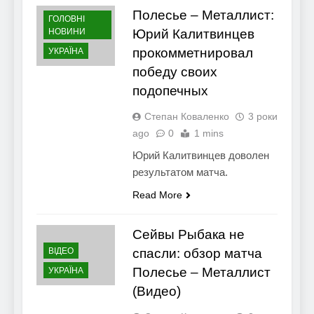
Полесье – Металлист:
ГОЛОВНІ
НОВИНИ
Юрий Калитвинцев
прокомметнировал
УКРАЇНА
победу своих
подопечных
Степан Коваленко
3 роки
ago
0
1 mins
Юрий Калитвинцев доволен
результатом матча.
Read More
Сейвы Рыбака не
ВІДЕО
спасли: обзор матча
Полесье – Металлист
УКРАЇНА
(Видео)