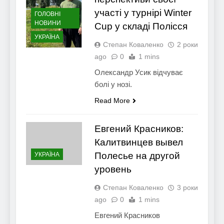
участі у турнірі Winter
ГОЛОВНІ
НОВИНИ
Cup у складі Полісся
УКРАЇНА
Степан Коваленко
2 роки
ago
0
1 mins
Олександр Усик відчуває
болі у нозі.
Read More
Евгений Красников:
Калитвинцев вывел
Полесье на другой
УКРАЇНА
уровень
Степан Коваленко
3 роки
ago
0
1 mins
Евгений Красников