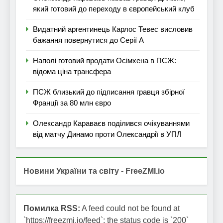
який готовий до переходу в європейський клуб
Видатний аргентинець Карлос Тевес висловив
бажання повернутися до Серії А
Наполі готовий продати Осімхена в ПСЖ:
відома ціна трансфера
ПСЖ близький до підписання гравця збірної
Франції за 80 млн євро
Олександр Караваєв поділився очікуваннями
від матчу Динамо проти Олександрії в УПЛ
Новини України та світу - FreeZMI.io
Помилка RSS:
A feed could not be found at
`https://freezmi.io/feed`; the status code is `200`