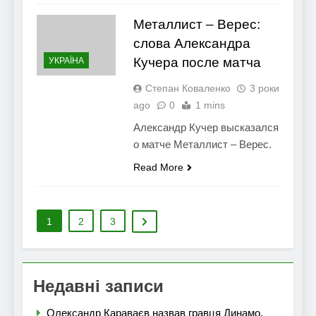
Металлист – Верес:
слова Александра
Кучера после матча
УКРАЇНА
Степан Коваленко
3 роки
ago
0
1 mins
Александр Кучер высказался
о матче Металлист – Верес.
Read More
1
2
3
Недавні записи
Олександр Караваєв назвав гравця Динамо,