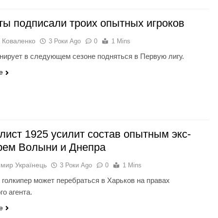
ты подписали троих опытных игроков
 Коваленко
3 Роки Ago
0
1 Mins
нирует в следующем сезоне подняться в Первую лигу.
e
лист 1925 усилит состав опытным экс-
рем Волыни и Днепра
мир Українець
3 Роки Ago
0
1 Mins
голкипер может перебраться в Харьков на правах
го агента.
e