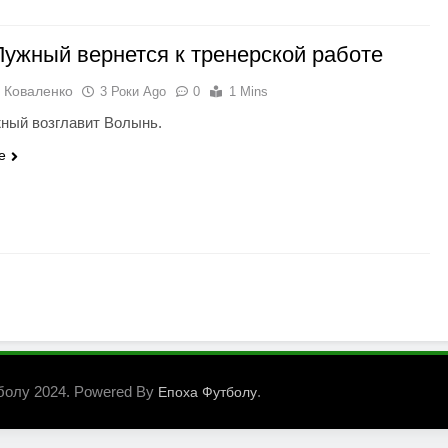
Лужный вернется к тренерской работе
 Коваленко
3 Роки Ago
0
1 Mins
ный возглавит Волынь.
e
болу 2024. Powered By
.
Епоха Футболу