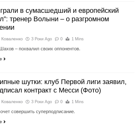
играли в сумасшедший и европейский
л”: тренер Волыни – о разгромном
ении
 Коваленко
3 Роки Ago
0
1 Mins
Шахов – похвалил своих оппонентов.
e
ипные шутки: клуб Первой лиги заявил,
одписал контракт с Месси (Фото)
 Коваленко
3 Роки Ago
0
1 Mins
очет совершить суперподписание.
e