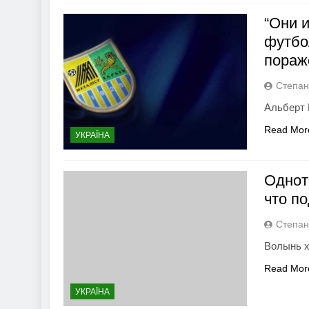
“Они 
футбо
пораж
Степан
Альберт 
Read Mor
УКРАЇНА
Однот
что п
Степан
Волынь х
Read Mor
УКРАЇНА