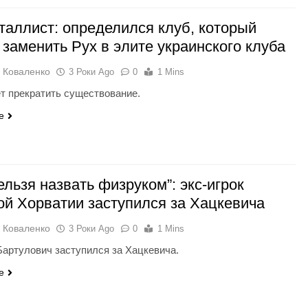
таллист: определился клуб, который
 заменить Рух в элите украинского клуба
 Коваленко
3 Роки Ago
0
1 Mins
т прекратить существование.
e
ельзя назвать физруком”: экс-игрок
ой Хорватии заступился за Хацкевича
 Коваленко
3 Роки Ago
0
1 Mins
артулович заступился за Хацкевича.
e