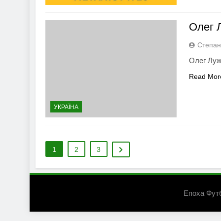
Олег 
Степан
Олег Луж
Read Mor
УКРАЇНА
1
2
3
Епоха Фут