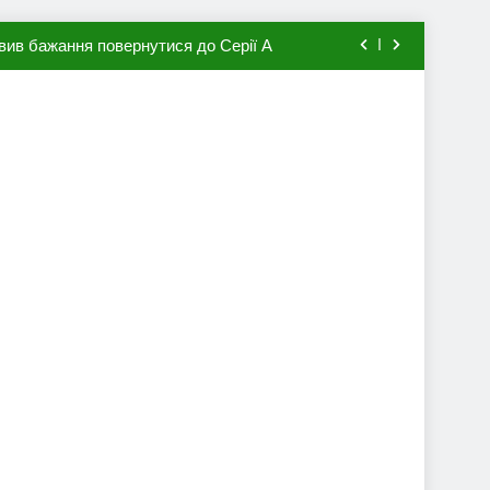
вив бажання повернутися до Серії А
мхена в ПСЖ: відома ціна трансфера
авця збірної Франції за 80 млн євро
ий до переходу в європейський клуб
вив бажання повернутися до Серії А
мхена в ПСЖ: відома ціна трансфера
авця збірної Франції за 80 млн євро