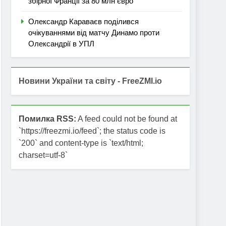
збірної Франції за 80 млн євро
Олександр Караваєв поділився
очікуваннями від матчу Динамо проти
Олександрії в УПЛ
Новини України та світу - FreeZMI.io
Помилка RSS:
A feed could not be found at
`https://freezmi.io/feed`; the status code is
`200` and content-type is `text/html;
charset=utf-8`