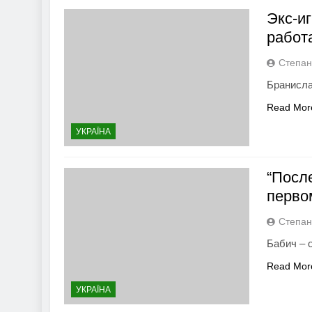
Экс-иг
работ
Степан
Бранисла
Read Mor
УКРАЇНА
“Посл
перво
Степан
Бабич – 
Read Mor
УКРАЇНА