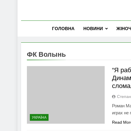
ГОЛОВНА
НОВИНИ
ЖІНО
ФК Волынь
“Я раб
Динам
слома
Степан
Роман Ма
играх не
УКРАЇНА
Read Mor