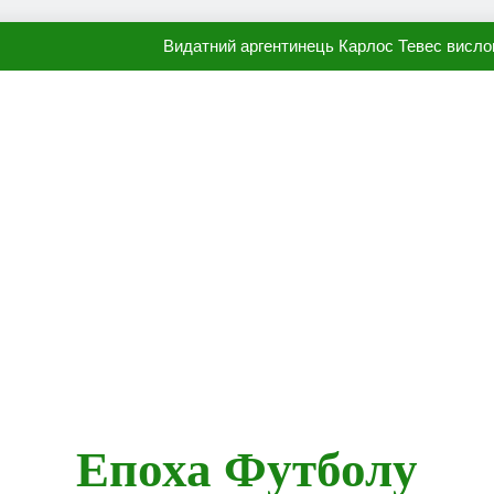
Видатний аргентинець Карлос Тевес висло
Наполі готовий продати Осі
ПСЖ близький до підписання гр
Олександр Караваєв назвав гравця Динамо, який готов
Видатний аргентинець Карлос Тевес висло
Наполі готовий продати Осі
ПСЖ близький до підписання гр
Епоха Футболу