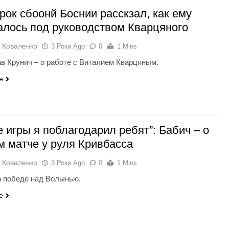
рок сбоонй Боснии расскзал, как ему
алось под руководством Кварцяного
 Коваленко
3 Роки Ago
0
1 Mins
в Крунич – о работе с Виталием Кварцяным.
e
е игры я поблагодарил ребят”: Бабич – о
м матче у руля Кривбасса
 Коваленко
3 Роки Ago
0
1 Mins
о победе над Волынью.
e