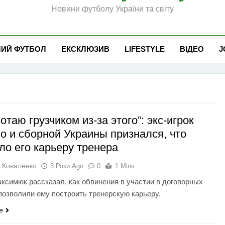
Новини футболу України та світу
ЧИЙ ФУТБОЛ
ЕКСКЛЮЗИВ
LIFESTYLE
ВІДЕО
J
отаю грузчиком из-за этого”: экс-игрок
о и сборной Украины признался, что
ло его карьеру тренера
 Коваленко
3 Роки Ago
0
1 Mins
ксимюк рассказал, как обвинения в участии в договорных
 позволили ему построить тренерскую карьеру.
e