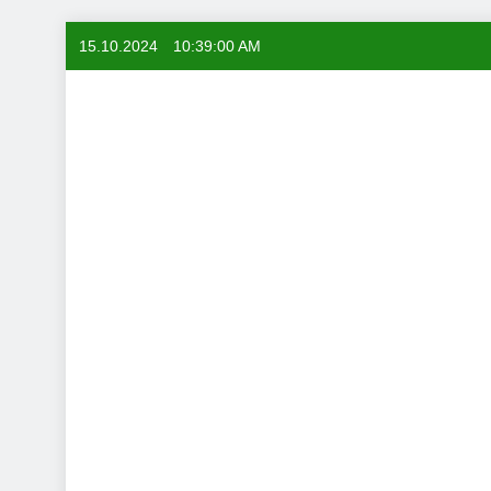
Skip
15.10.2024
10:39:01 AM
to
content