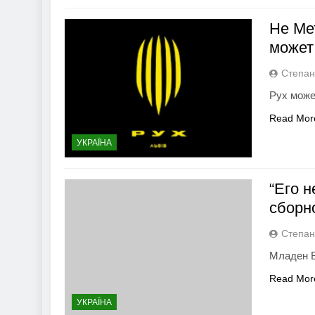
Не Ме
может
Степан
Рух може
Read Mor
УКРАЇНА
“Его н
сборн
Степан
Младен Б
Read Mor
УКРАЇНА