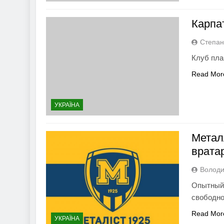
Карпа
Степан
Клуб пла
Read Mor
УКРАЇНА
Метал
врата
Володи
Опытный 
свободно
Read Mor
УКРАЇНА