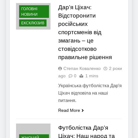
Дар’я Ціхач:
ГОЛОВНІ
НОВИНИ
Відсторонити
російських
ЕКСКЛЮЗИВ
спортсменів від
змагань – це
стовідсотково
правильне рішення
Степан Коваленко
2 роки
ago
0
1 mins
Українська футболістка Дар’я
Ціхач відповіла на наші
питання.
Read More
Футболістка Дар’я
Ціхач: Наш народ та
ЖІНОЧИЙ