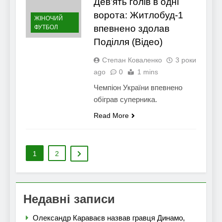
Дев’ять голів в одні
ворота: Житлобуд-1
ЖІНОЧИЙ
впевнено здолав
ФУТБОЛ
Поділля (Відео)
Степан Коваленко
3 роки
ago
0
1 mins
Чемпіон України впевнено
обіграв суперника.
Read More
1
2
Недавні записи
Олександр Караваєв назвав гравця Динамо,