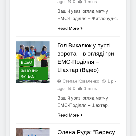
ago
0
1 mins
Вашій увазі огляд матчу
ЕМС-Поділля – Житлобуд-1.
Read More
Гол Викалюк у пусті
ворота – в огляді гри
ЕМС-Поділля –
ВІДЕО
Шахтар (Відео)
ЖІНОЧИЙ
ФУТБОЛ
Степан Коваленко
1 рік
ago
0
1 mins
Вашій увазі огляд матчу
ЕМС-Поділля – Шахтар.
Read More
Олена Руда: “Вересу