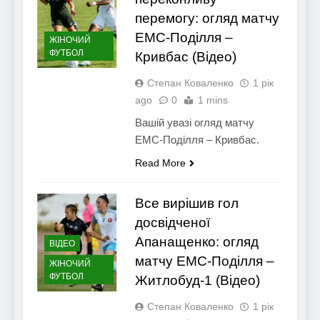
перемогу: огляд матчу
ЕМС-Поділля –
ЖІНОЧИЙ
ФУТБОЛ
Кривбас (Відео)
Степан Коваленко
1 рік
ago
0
1 mins
Вашій увазі огляд матчу
ЕМС-Поділля – Кривбас.
Read More
Все вирішив гол
досвідченої
Апанащенко: огляд
ВІДЕО
матчу ЕМС-Поділля –
ЖІНОЧИЙ
ФУТБОЛ
Житлобуд-1 (Відео)
Степан Коваленко
1 рік