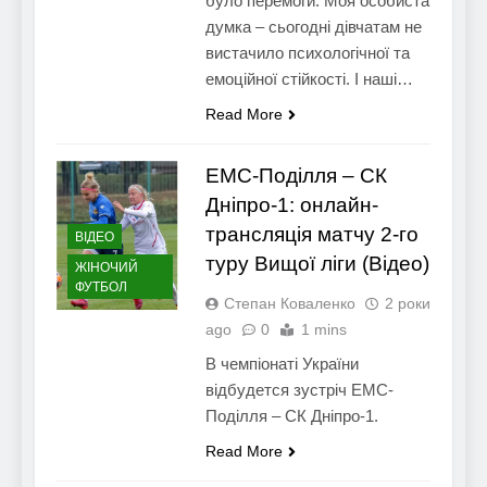
було перемоги. Моя особиста
думка – сьогодні дівчатам не
вистачило психологічної та
емоційної стійкості. І наші…
Read More
ЕМС-Поділля – СК
Дніпро-1: онлайн-
трансляція матчу 2-го
ВІДЕО
туру Вищої ліги (Відео)
ЖІНОЧИЙ
ФУТБОЛ
Степан Коваленко
2 роки
ago
0
1 mins
В чемпіонаті України
відбудется зустріч ЕМС-
Поділля – СК Дніпро-1.
Read More