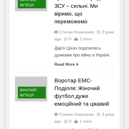
ЗСУ – сильні. Ми
ФУТБОЛ
віримо, що
переможемо
Степан Коваленко
3 роки
ago
0
1 mins
Дар’я Ціхач поділилась
думками про війну в Україні.
Read More
Воротар ЕМС-
Поділля: Жіночий
ЖІНОЧИЙ
футбол дуже
ФУТБОЛ
емоційний та цікавий
Степан Коваленко
3 роки
ago
0
1 mins