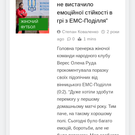
не вистачило
емоційної стійкості в
грі з ЕМС-Поділля”
ЖІНОЧИЙ
ФУТБОЛ
Степан Коваленко
2 роки
ago
0
1 mins
Головна тренерка жіночої
команди народного клубу
Верес Олена Руда
прокоментувала поразку
своїх підопічних від
вінницького ЕМС-Поділля
(0:2). “Дуже хотіли здобути
перемогу у першому
домашньому матчі року. Тим
паче, на такому хорошому
полі. Сьогодні було багато
емоцій, боротьби, але не