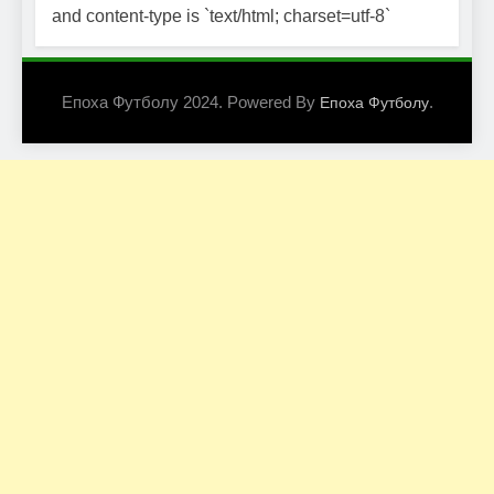
and content-type is `text/html; charset=utf-8`
Епоха Футболу 2024. Powered By
.
Епоха Футболу