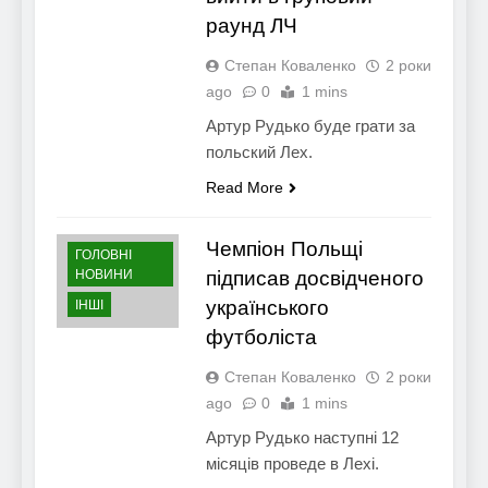
раунд ЛЧ
Степан Коваленко
2 роки
ago
0
1 mins
Артур Рудько буде грати за
польский Лех.
Read More
Чемпіон Польщі
ГОЛОВНІ
НОВИНИ
підписав досвідченого
українського
ІНШІ
футболіста
Степан Коваленко
2 роки
ago
0
1 mins
Артур Рудько наступні 12
місяців проведе в Лехі.