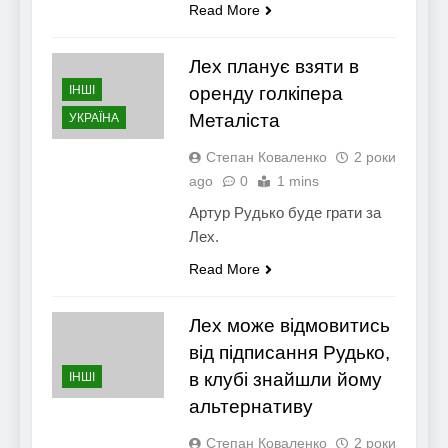
Read More
Лех планує взяти в
ІНШІ
оренду голкіпера
Металіста
УКРАЇНА
Степан Коваленко
2 роки
ago
0
1 mins
Артур Рудько буде грати за
Лех.
Read More
Лех може відмовитись
від підписання Рудько,
в клубі знайшли йому
ІНШІ
альтернативу
Степан Коваленко
2 роки