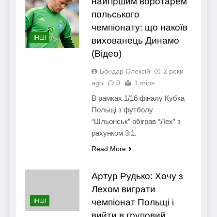
найгіршим воротарем
польського
чемпіонату: що накоїв
ІНШІ
вихованець Динамо
(Відео)
Бондар Олексій
2 роки
ago
0
1 mins
В рамках 1/16 фіналу Кубка
Польщі з футболу
“Шльонськ” обіграв “Лех” з
рахунком 3:1.
Read More
Артур Рудько: Хочу з
Лехом виграти
чемпіонат Польщі і
ІНШІ
вийти в груповий