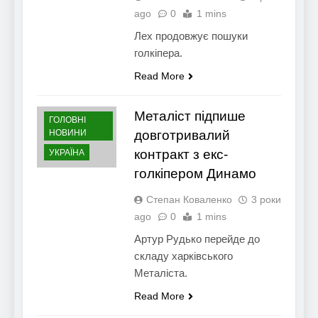
ago
0
1 mins
Лех продовжує пошуки
голкіпера.
Read More
Металіст підпише
ГОЛОВНІ
НОВИНИ
довготривалий
контракт з екс-
УКРАЇНА
голкіпером Динамо
Степан Коваленко
3 роки
ago
0
1 mins
Артур Рудько перейде до
складу харківського
Металіста.
Read More