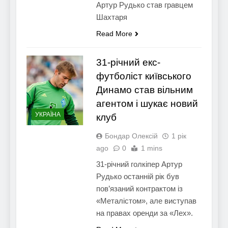
Артур Рудько став гравцем
Шахтаря
Read More
31-річний екс-
футболіст київського
Динамо став вільним
агентом і шукає новий
УКРАЇНА
клуб
Бондар Олексій
1 рік
ago
0
1 mins
31-річний голкіпер Артур
Рудько останній рік був
пов’язаний контрактом із
«Металістом», але виступав
на правах оренди за «Лех».