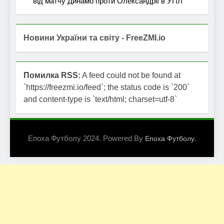
від матчу Динамо проти Олександрії в УПЛ
Новини України та світу - FreeZMI.io
Помилка RSS:
A feed could not be found at
`https://freezmi.io/feed`; the status code is `200`
and content-type is `text/html; charset=utf-8`
Епоха Футболу 2024. Powered By
.
Епоха Футболу