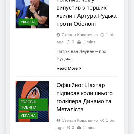
випустив з перших
хвилин Артура Рудька
УКРАЇНА
проти Оболоні
Степан Коваленко
1 рік
ago
0
1 mins
Патрік ван Леувен – про
Рудька.
Read More
Офіційно: Шахтар
підписав колишнього
голкіпера Динамо та
ГОЛОВНІ
НОВИНИ
Металіста
УКРАЇНА
Степан Коваленко
1 рік
ago
0
1 mins