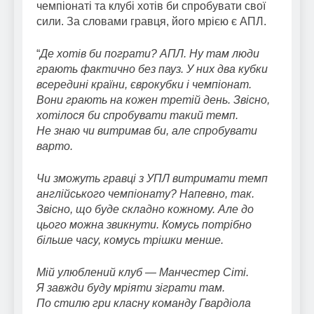
чемпіонаті та клубі хотів би спробувати свої
сили. За словами гравця, його мрією є АПЛ.
“
Де хотів би пограти? АПЛ. Ну там люди
грають фактично без пауз. У них два кубки
всередині країни, єврокубки і чемпіонат.
Вони грають на кожен третій день. Звісно,
хотілося би спробувати такий темп.
Не знаю чи витримав би, але спробувати
варто.
Чи зможуть гравці з УПЛ витримати темп
англійського чемпіонату? Напевно, так.
Звісно, що буде складно кожному. Але до
цього можна звикнути. Комусь потрібно
більше часу, комусь трішки менше.
Мій улюблений клуб — Манчестер Сіті.
Я завжди буду мріяти зіграти там.
По стилю гри класну команду Гвардіола