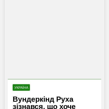
УКРАЇНА
Вундеркінд Руха
зізнався, що хоче