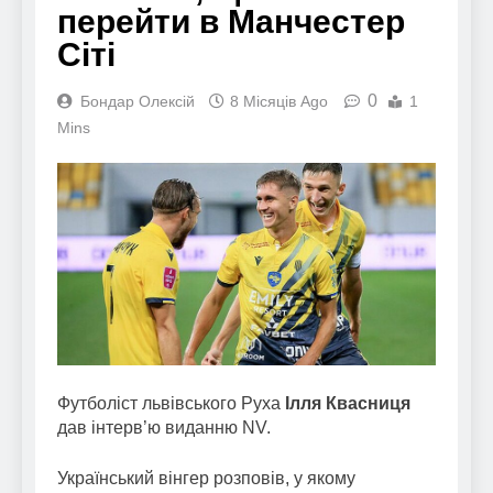
перейти в Манчестер
Сіті
0
Бондар Олексій
8 Місяців Ago
1
Mins
Футболіст львівського Руха
Ілля Квасниця
дав інтерв’ю виданню NV.
Український вінгер розповів, у якому