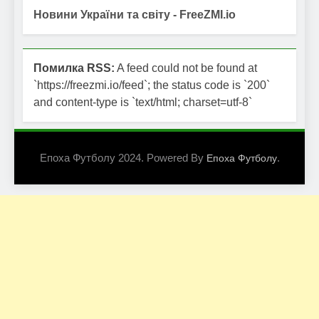
Новини України та світу - FreeZMI.io
Помилка RSS:
A feed could not be found at
`https://freezmi.io/feed`; the status code is `200`
and content-type is `text/html; charset=utf-8`
Епоха Футболу 2024. Powered By
.
Епоха Футболу