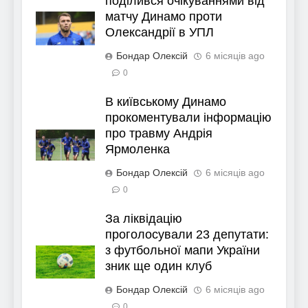
поділився очікуваннями від
матчу Динамо проти
Олександрії в УПЛ
Бондар Олексій
6 місяців ago
0
В київському Динамо
прокоментували інформацію
про травму Андрія
Ярмоленка
Бондар Олексій
6 місяців ago
0
За ліквідацію
проголосували 23 депутати:
з футбольної мапи України
зник ще один клуб
Бондар Олексій
6 місяців ago
0