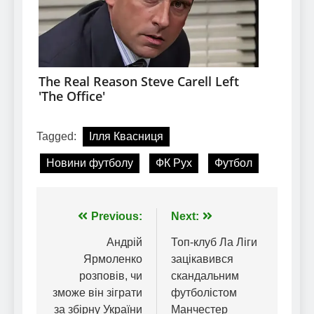
Tagged:
Ілля Квасниця
Новини футболу
ФК Рух
Футбол
Навігація
Previous:
Next:
записів
Андрій
Топ-клуб Ла Ліги
Ярмоленко
зацікавився
розповів, чи
скандальним
зможе він зіграти
футболістом
за збірну України
Манчестер