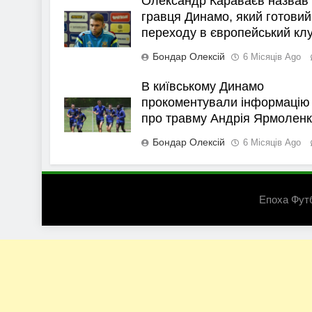
Олександр Караваєв назвав
гравця Динамо, який готовий
переходу в європейський кл
Бондар Олексій
6 Місяців Ago
В київському Динамо
прокоментували інформацію
про травму Андрія Ярмолен
Бондар Олексій
6 Місяців Ago
Епоха Фут