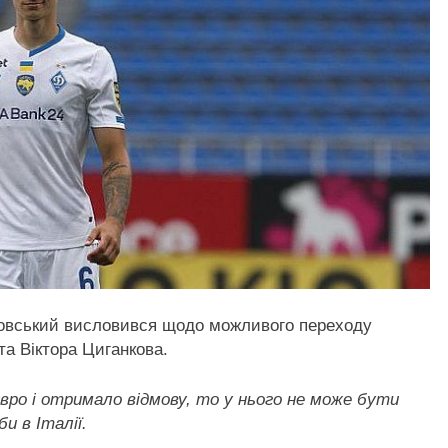
овський висловився щодо можливого переходу
а Віктора Циганкова.
вро і отримало відмову, то у нього не може бути
и в Італії.