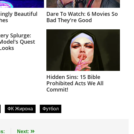
ФК Жирона
Футбол
s:
Next: