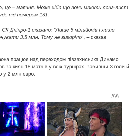
ю, це – маячня. Може хіба що вони мають лонг-лист
уде під номером 131.
 СК Дніпро-1 сказало: “Лише 6 мільйонів і лише
онувати 3,5 млн. Тому не вигоріло
“, – сказав
рона працює над переходом півзахисника Динамо
в за киян 18 матчів у всіх турнірах, забивши 3 голи й
о у 2 млн євро.