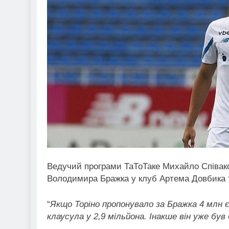
Ведучий програми ТаТоТаке Михайло Співак
Володимира Бражка у клуб Артема Довбика т
“
Якщо Торіно пропонувало за Бражка 4 млн є
клаусула у 2,9 мільйона. Інакше він уже був б