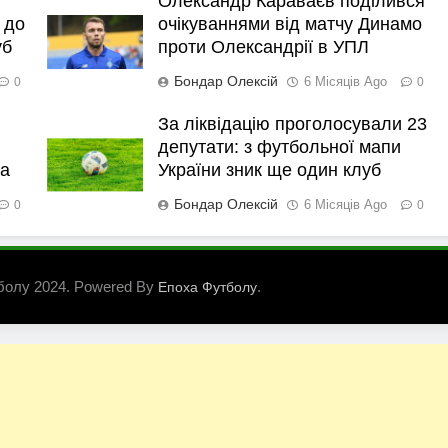
Олександр Караваєв поділився
 до
очікуваннями від матчу Динамо
уб
проти Олександрії в УПЛ
Бондар Олексій
6 Місяців Ago
0
0
За ліквідацію проголосували 23
депутати: з футбольної мапи
ка
України зник ще один клуб
Бондар Олексій
6 Місяців Ago
0
0
болу 2024. Powered By
.
Епоха Футболу