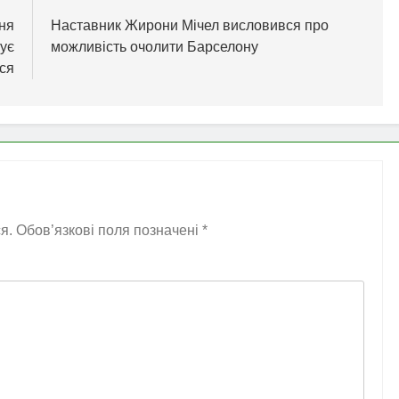
ння
Наставник Жирони Мічел висловився про
нує
можливість очолити Барселону
ся
я.
Обов’язкові поля позначені
*