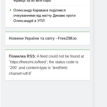
Франції за 80 млн євро
Олександр Караваєв поділився
очікуваннями від матчу Динамо проти
Олександрії в УПЛ
Новини України та світу - FreeZMI.io
Помилка RSS:
A feed could not be found at
`https://freezmi.io/feed`; the status code is
`200` and content-type is `text/html;
charset=utf-8`