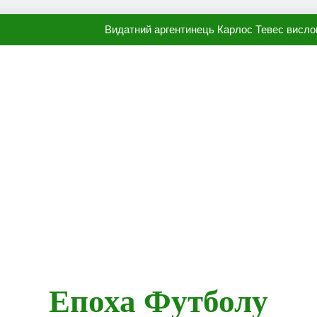
Видатний аргентинець Карлос Тевес висло
Наполі готовий продати Осі
ПСЖ близький до підписання гр
Олександр Караваєв назвав гравця Динамо, який готов
Видатний аргентинець Карлос Тевес висло
Наполі готовий продати Осі
ПСЖ близький до підписання гр
Епоха Футболу