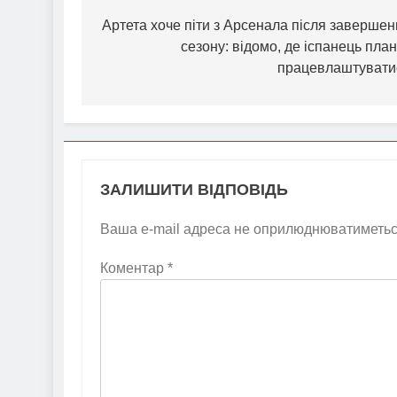
записів
Артета хоче піти з Арсенала після заверше
сезону: відомо, де іспанець пла
працевлаштувати
ЗАЛИШИТИ ВІДПОВІДЬ
Ваша e-mail адреса не оприлюднюватиметьс
Коментар
*