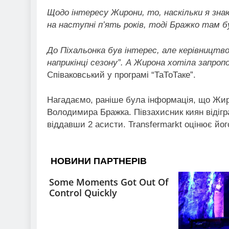
Щодо інтересу Жирони, то, наскільки я зна
на наступні п’ять років, тоді Бражко там б
До Пiхальонка був інтерес, але керівництво
наприкінці сезону”. А Жирона хотіла запроп
Співаковський у програмі “ТаТоТаке”.
Нагадаємо, раніше була інформація, що Жи
Володимира Бражка. Півзахисник киян відігра
віддавши 2 асисти. Transfermarkt оцінює йог