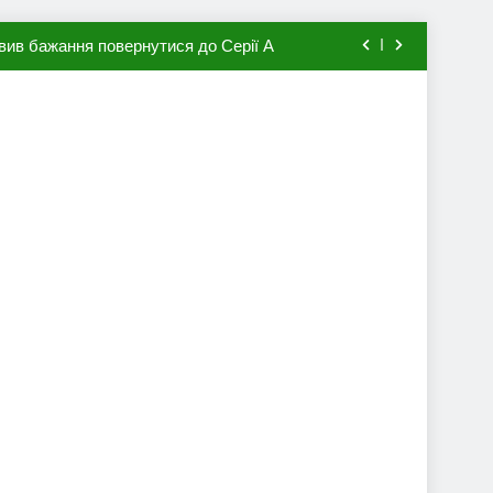
вив бажання повернутися до Серії А
мхена в ПСЖ: відома ціна трансфера
авця збірної Франції за 80 млн євро
ий до переходу в європейський клуб
вив бажання повернутися до Серії А
мхена в ПСЖ: відома ціна трансфера
авця збірної Франції за 80 млн євро