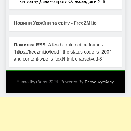
від матчу Динамо проти Олександрії в УПЛ
Новини України та світу - FreeZMI.io
Помилка RSS:
A feed could not be found at
`https://freezmi.io/feed`; the status code is `200`
and content-type is `text/html; charset=utf-8`
Епоха Футболу 2024. Powered By
.
Епоха Футболу