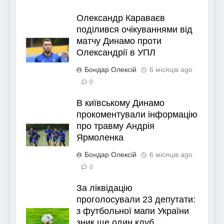
Олександр Караваєв
поділився очікуваннями від
матчу Динамо проти
Олександрії в УПЛ
Бондар Олексій
6 місяців ago
0
В київському Динамо
прокоментували інформацію
про травму Андрія
Ярмоленка
Бондар Олексій
6 місяців ago
0
За ліквідацію
проголосували 23 депутати:
з футбольної мапи України
зник ще один клуб