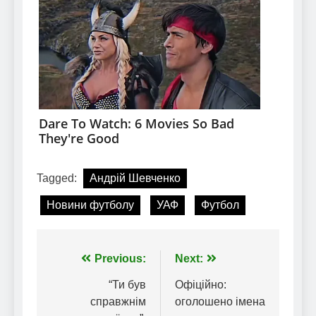
Tagged:
Андрій Шевченко
Новини футболу
УАФ
Футбол
Навігація
Previous:
Next:
записів
“Ти був
Офіційно:
справжнім
оголошено імена