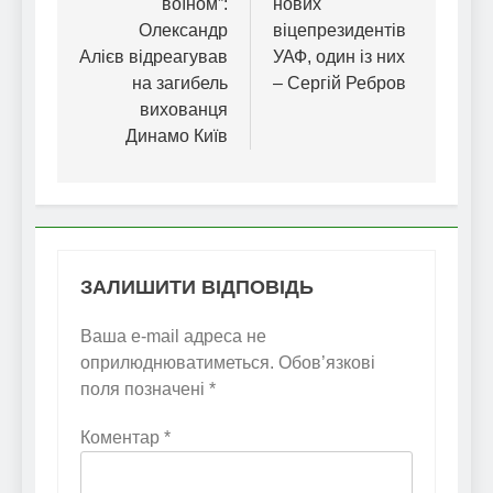
воїном”:
нових
Олександр
віцепрезидентів
Алієв відреагував
УАФ, один із них
на загибель
– Сергій Ребров
вихованця
Динамо Київ
ЗАЛИШИТИ ВІДПОВІДЬ
Ваша e-mail адреса не
оприлюднюватиметься.
Обов’язкові
поля позначені
*
Коментар
*