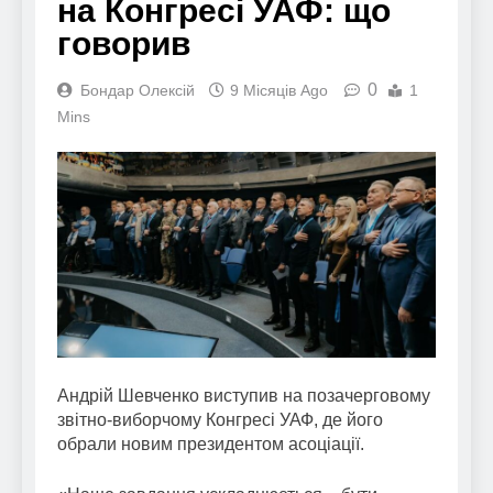
на Конгресі УАФ: що
говорив
0
Бондар Олексій
9 Місяців Ago
1
Mins
Андрій Шевченко виступив на позачерговому
звітно-виборчому Конгресі УАФ, де його
обрали новим президентом асоціації.