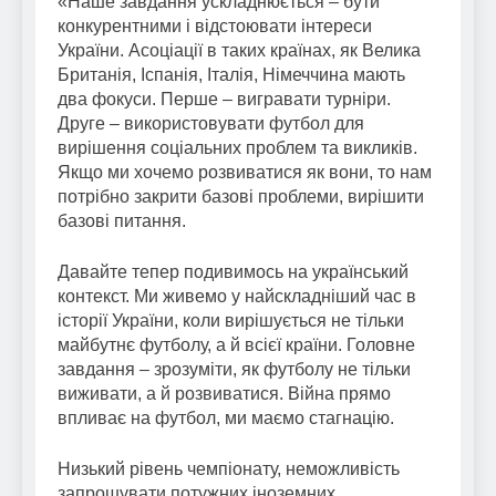
«Наше завдання ускладнюється – бути
конкурентними і відстоювати інтереси
України. Асоціації в таких країнах, як Велика
Британія, Іспанія, Італія, Німеччина мають
два фокуси. Перше – вигравати турніри.
Друге – використовувати футбол для
вирішення соціальних проблем та викликів.
Якщо ми хочемо розвиватися як вони, то нам
потрібно закрити базові проблеми, вирішити
базові питання.
Давайте тепер подивимось на український
контекст. Ми живемо у найскладніший час в
історії України, коли вирішується не тільки
майбутнє футболу, а й всієї країни. Головне
завдання – зрозуміти, як футболу не тільки
виживати, а й розвиватися. Війна прямо
впливає на футбол, ми маємо стагнацію.
Низький рівень чемпіонату, неможливість
запрошувати потужних іноземних