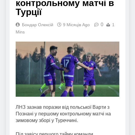
контрольному матчі в
Турції
0
Бондар Олексій
9 Місяців Ago
1
Mins
ЛНЗ зазнав поразки від польської Варти з
Познані у першому контрольному матчі на
зимовому зборі у Туреччині.
Під завісу першого тайму команди