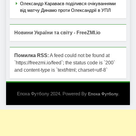
Олександр Караваєв поділився очікуваннями
від матчу Динамо проти Олександрії в УПЛ
Новини України та світу - FreeZMI.io
Помилка RSS:
A feed could not be found at
`https://freezmi.io/feed`; the status code is `200`
and content-type is `text/html; charset=utf-8`
Епоха Футболу 2024. Powered By
.
Епоха Футболу