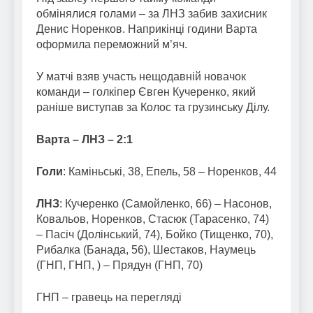
обмінялися голами – за ЛНЗ забив захисник
Денис Норенков. Наприкінці години Варта
оформила переможний м’яч.
У матчі взяв участь нещодавній новачок
команди – голкіпер Євген Кучеренко, який
раніше виступав за Колос та грузинську Ділу.
Варта – ЛНЗ – 2:1
Голи
: Каміньські, 38, Епель, 58 – Норенков, 44
ЛНЗ
: Кучеренко (Самойленко, 66) – Насонов,
Ковальов, Норенков, Стасюк (Тарасенко, 74)
– Пасіч (Долінський, 74), Бойко (Тищенко, 70),
Рибалка (Банада, 56), Шестаков, Наумець
(ГНП, ГНП, ) – Прядун (ГНП, 70)
ГНП – гравець на перегляді