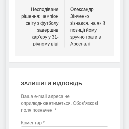
Навігація
записів
Несподіване
Олександр
рішення: чемпіон
Зінченко
світу з футболу
зізнався, на якій
завершив
позиції йому
карʼєру у 31-
зручно грати в
річному віці
Арсеналі
ЗАЛИШИТИ ВІДПОВІДЬ
Ваша e-mail адреса не
оприлюднюватиметься.
Обов’язкові
поля позначені
*
Коментар
*