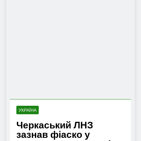
УКРАЇНА
Черкаський ЛНЗ
зазнав фіаско у