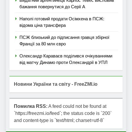
Видатний аргентинець Карлос Тевес висловив
бажання повернутися до Серії А
Наполі готовий продати Осімхена в ПСЖ:
відома ціна трансфера
ПСЖ близький до підписання гравця збірної
Франції за 80 млн євро
Олександр Караваєв поділився очікуваннями
від матчу Динамо проти Олександрії в УПЛ
Новини України та світу - FreeZMI.io
Помилка RSS:
A feed could not be found at
`https://freezmi.io/feed`; the status code is `200`
and content-type is `text/html; charset=utf-8`