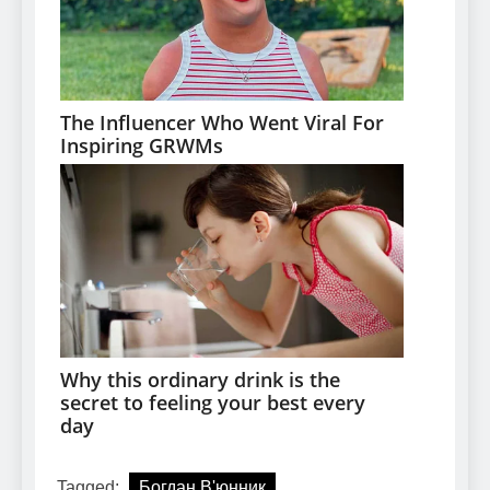
Tagged:
Богдан В'юнник