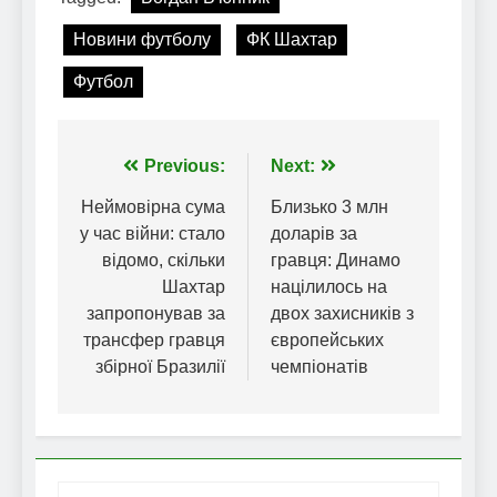
Новини футболу
ФК Шахтар
Футбол
Навігація
Previous:
Next:
записів
Неймовірна сума
Близько 3 млн
у час війни: стало
доларів за
відомо, скільки
гравця: Динамо
Шахтар
націлилось на
запропонував за
двох захисників з
трансфер гравця
європейських
збірної Бразилії
чемпіонатів