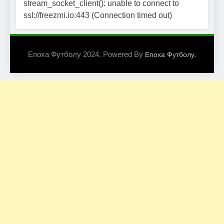
stream_socket_client(): unable to connect to
ssl://freezmi.io:443 (Connection timed out)
Епоха Футболу 2024. Powered By
.
Епоха Футболу