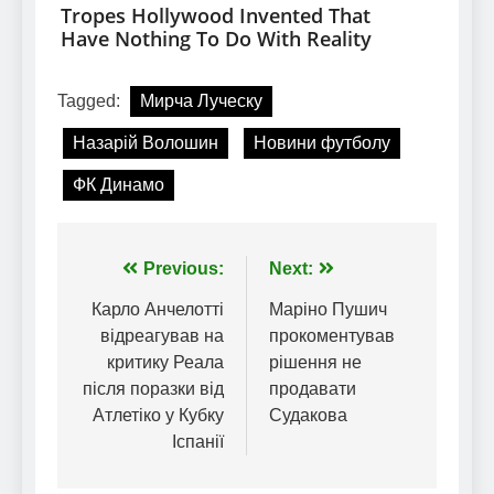
Tagged:
Мирча Луческу
Назарій Волошин
Новини футболу
ФК Динамо
Навігація
Previous:
Next:
записів
Карло Анчелотті
Маріно Пушич
відреагував на
прокоментував
критику Реала
рішення не
після поразки від
продавати
Атлетіко у Кубку
Судакова
Іспанії