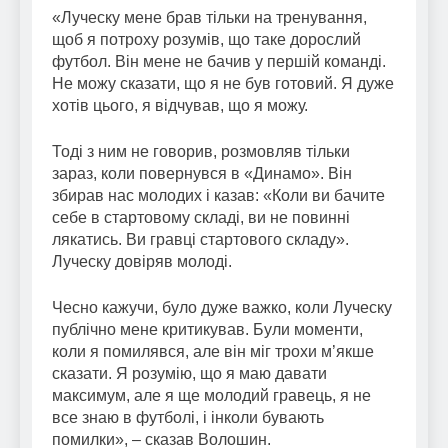
«Луческу мене брав тільки на тренування,
щоб я потроху розумів, що таке дорослий
футбол. Він мене не бачив у першій команді.
Не можу сказати, що я не був готовий. Я дуже
хотів цього, я відчував, що я можу.
Тоді з ним не говорив, розмовляв тільки
зараз, коли повернувся в «Динамо». Він
збирав нас молодих і казав: «Коли ви бачите
себе в стартовому складі, ви не повинні
лякатись. Ви гравці стартового складу».
Луческу довіряв молоді.
Чесно кажучи, було дуже важко, коли Луческу
публічно мене критикував. Були моменти,
коли я помилявся, але він міг трохи м’якше
сказати. Я розумію, що я маю давати
максимум, але я ще молодий гравець, я не
все знаю в футболі, і інколи бувають
помилки», – сказав Волошин.