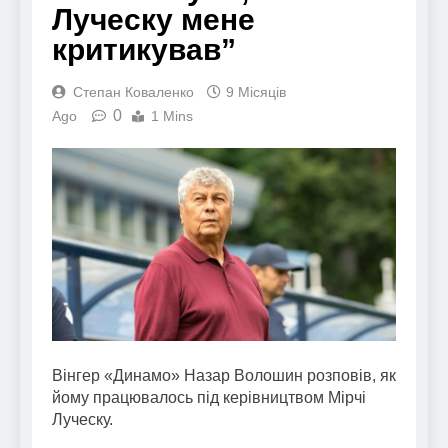
Луческу мене
критикував”
Степан Коваленко
9 Місяців
0
Ago
1 Mins
Вінгер «Динамо» Назар Волошин розповів, як
йому працювалось під керівництвом Мірчі
Луческу.