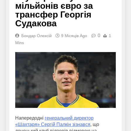
мільйонів євро за
трансфер Георгія
Судакова
0
Бондар Олексій
9 Місяців Ago
1
Mins
Напередодні
генеральний директор
«Шахтаря» Сергій Палкін зізнався
, що
донецький клуб відповів відмовою на