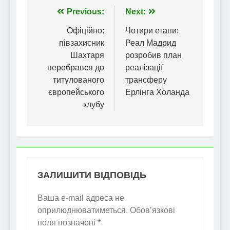
Навігація
Previous:
Next:
записів
Офіційно:
Чотири етапи:
півзахисник
Реал Мадрид
Шахтаря
розробив план
перебрався до
реалізації
титулованого
трансферу
європейського
Ерлінга Холанда
клубу
ЗАЛИШИТИ ВІДПОВІДЬ
Ваша e-mail адреса не
оприлюднюватиметься.
Обов’язкові
поля позначені
*