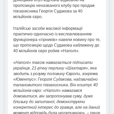
пропозицію неназваного клубу про продаж
півзахисника Георгія Судакова за 40
мільйонів євро.
Італійські засоби масової інформації
практично одночасно із висловлюванням
функціонера «гірників» навели новину про те,
що пропозицію щодо Судакова наближену до
40 мільйонів євро робив «Наполі».
«
Наполі» також намагається підписати
українця, 21-річну перлину «Шахтаря», яка
зводить з розуму половину Європи, зокрема
«Ювентус»: Георгія Судакова, надзвичайно
талановитого півзахисника. Він коштує 40
мільйонів євро: «Наполі» намагався
домовитися, він запропонував суму, дуже
близьку до запитаної, демонструючи
конкретний інтерес до гравця, але на даний
момент відповідь була негативною
», – пише