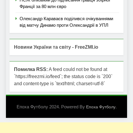
Франції за 80 млн євро
Олександр Караваєв поділився очікуваннями
від матчу Динамо проти Олександрії в УПЛ
Новини України та світу - FreeZMI.io
Помилка RSS:
A feed could not be found at
`https://freezmi.io/feed`; the status code is `200`
and content-type is `text/html; charset=utf-8`
Епоха Футболу 2024. Powered By
.
Епоха Футболу