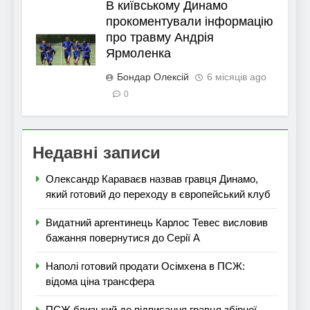
В київському Динамо
прокоментували інформацію
про травму Андрія
Ярмоленка
Бондар Олексій
6 місяців ago
0
Недавні записи
Олександр Караваєв назвав гравця Динамо,
який готовий до переходу в європейський клуб
Видатний аргентинець Карлос Тевес висловив
бажання повернутися до Серії А
Наполі готовий продати Осімхена в ПСЖ:
відома ціна трансфера
ПСЖ близький до підписання гравця збірної