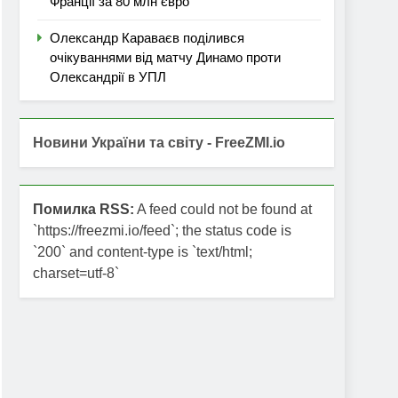
Франції за 80 млн євро
Олександр Караваєв поділився
очікуваннями від матчу Динамо проти
Олександрії в УПЛ
Новини України та світу - FreeZMI.io
Помилка RSS:
A feed could not be found at
`https://freezmi.io/feed`; the status code is
`200` and content-type is `text/html;
charset=utf-8`