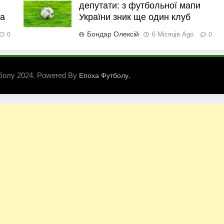
депутати: з футбольної мапи
ка
України зник ще один клуб
Бондар Олексій
6 Місяців Ago
0
0
болу 2024. Powered By
.
Епоха Футболу