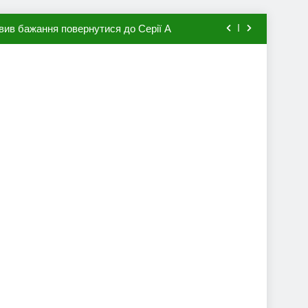
вив бажання повернутися до Серії А
мхена в ПСЖ: відома ціна трансфера
авця збірної Франції за 80 млн євро
ий до переходу в європейський клуб
вив бажання повернутися до Серії А
мхена в ПСЖ: відома ціна трансфера
авця збірної Франції за 80 млн євро