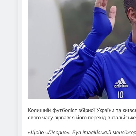
Колишній футболіст збірної України та київ
свого часу зірвався його перехід в італійське
«
Щодо «Ліворно». Був італійський менедже