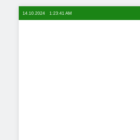
Skip
14.10.2024
1:23:42 AM
to
content