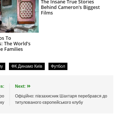
лу
ФК Динамо Київ
Футбол
s:
Next:
ро
Офіційно: півзахисник Шахтаря перебрався до
ску
титулованого європейського клубу