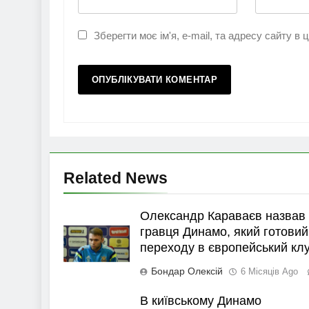
Зберегти моє ім'я, e-mail, та адресу сайту в
Related News
Олександр Караваєв назвав
гравця Динамо, який готовий
переходу в європейський кл
Бондар Олексій
6 Місяців Ago
В київському Динамо