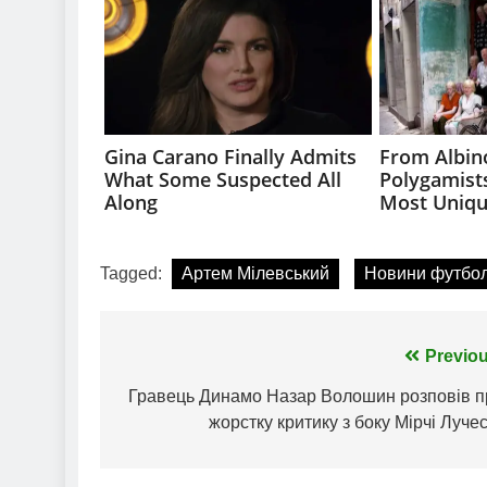
Tagged:
Артем Мілевський
Новини футбо
Навігація
Previou
записів
Гравець Динамо Назар Волошин розповів п
жорстку критику з боку Мірчі Луче