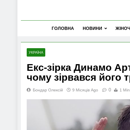
ГОЛОВНА
НОВИНИ
ЖІНО
УКРАЇНА
Екс-зірка Динамо Ар
чому зірвався його т
0
Бондар Олексій
9 Місяців Ago
1 Min