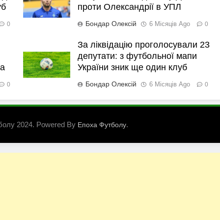
уб
проти Олександрії в УПЛ
Бондар Олексій
6 Місяців Ago
0
0
За ліквідацію проголосували 23
депутати: з футбольної мапи
ка
України зник ще один клуб
Бондар Олексій
6 Місяців Ago
0
0
болу 2024. Powered By
.
Епоха Футболу