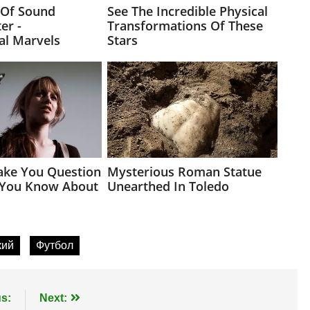
кий
Футбол
s:
Next: