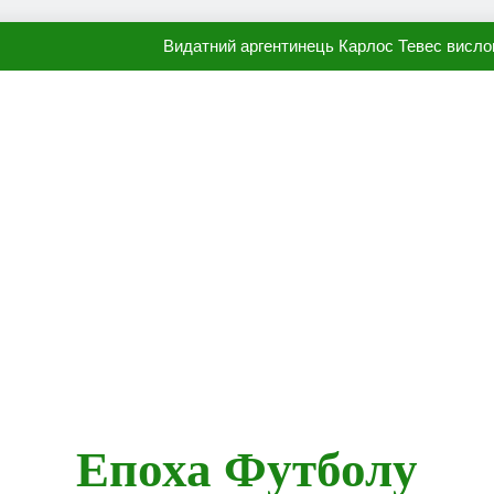
Видатний аргентинець Карлос Тевес висло
Наполі готовий продати Осі
ПСЖ близький до підписання гр
Олександр Караваєв назвав гравця Динамо, який готов
Видатний аргентинець Карлос Тевес висло
Наполі готовий продати Осі
ПСЖ близький до підписання гр
Епоха Футболу