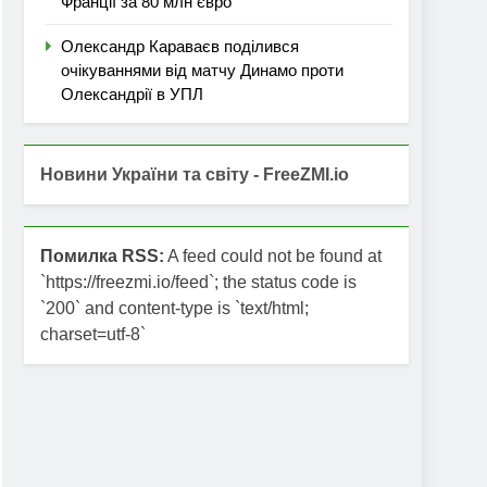
Франції за 80 млн євро
Олександр Караваєв поділився
очікуваннями від матчу Динамо проти
Олександрії в УПЛ
Новини України та світу - FreeZMI.io
Помилка RSS:
A feed could not be found at
`https://freezmi.io/feed`; the status code is
`200` and content-type is `text/html;
charset=utf-8`