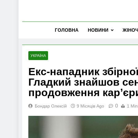
ГОЛОВНА
НОВИНИ
ЖІНО
УКРАЇНА
Екс-нападник збірно
Гладкий знайшов сен
продовження карʼєр
0
Бондар Олексій
9 Місяців Ago
1 Min