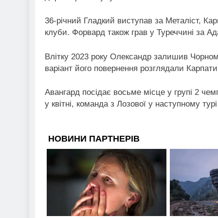
36-річний Гладкий виступав за Металіст, Кар
клуби. Форвард також грав у Туреччині за Ад
Влітку 2023 року Олександр залишив Чорномо
варіант його повернення розглядали Карпати
Авангард посідає восьме місце у групі 2 чем
у квітні, команда з Лозової у наступному турі