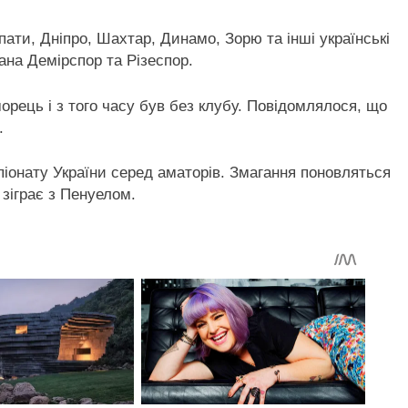
пати, Дніпро, Шахтар, Динамо, Зорю та інші українські
ана Демірспор та Різеспор.
рець і з того часу був без клубу. Повідомлялося, що
.
піонату України серед аматорів. Змагання поновляться
 зіграє з Пенуелом.