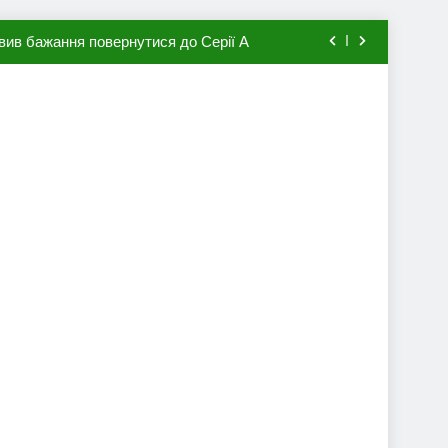
вив бажання повернутися до Серії А
мхена в ПСЖ: відома ціна трансфера
авця збірної Франції за 80 млн євро
ий до переходу в європейський клуб
вив бажання повернутися до Серії А
мхена в ПСЖ: відома ціна трансфера
авця збірної Франції за 80 млн євро