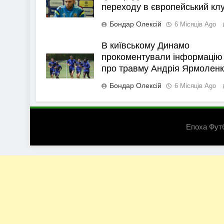
переходу в європейський кл
Бондар Олексій
6 Місяців Ago
В київському Динамо
прокоментували інформацію
про травму Андрія Ярмолен
Бондар Олексій
6 Місяців Ago
Епоха Фут