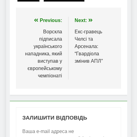
Навігація
Previous:
Next:
записів
Ворскла
Екс-гравець
підписала
Челсі та
українського
Арсенала:
нападника, який
“Гвардіола
виступав у
змінив АПЛ”
європейському
чемпіонаті
ЗАЛИШИТИ ВІДПОВІДЬ
Ваша e-mail адреса не