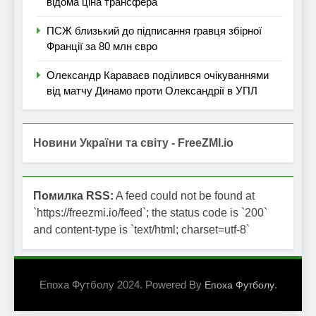
відома ціна трансфера
ПСЖ близький до підписання гравця збірної
Франції за 80 млн євро
Олександр Караваєв поділився очікуваннями
від матчу Динамо проти Олександрії в УПЛ
Новини України та світу - FreeZMI.io
Помилка RSS:
A feed could not be found at
`https://freezmi.io/feed`; the status code is `200`
and content-type is `text/html; charset=utf-8`
Епоха Футболу 2024. Powered By
.
Епоха Футболу