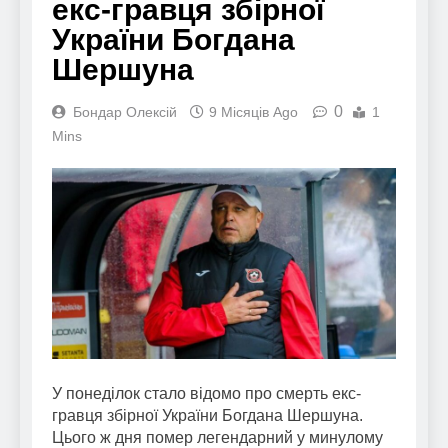
екс-гравця збірної
України Богдана
Шершуна
0
Бондар Олексій
9 Місяців Ago
1
Mins
У понеділок стало відомо про смерть екс-
гравця збірної України Богдана Шершуна.
Цього ж дня помер легендарний у минулому