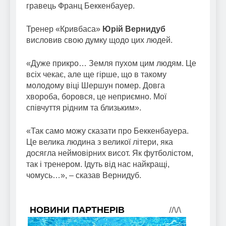
гравець Франц Беккенбауер.
Тренер «Кривбаса»
Юрій Вернидуб
висловив свою думку щодо цих людей.
«Дуже прикро… Земля пухом цим людям. Це
всіх чекає, але ще гірше, що в такому
молодому віці Шершун помер. Довга
хвороба, боровся, це неприємно. Мої
співчуття рідним та близьким».
«Так само можу сказати про Беккенбауера.
Це велика людина з великої літери, яка
досягла неймовірних висот. Як футболістом,
так і тренером. Ідуть від нас найкращі,
чомусь…», – сказав Вернидуб.