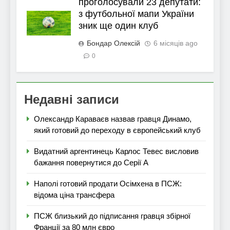
проголосували 23 депутати:
з футбольної мапи України
зник ще один клуб
Бондар Олексій
6 місяців ago
0
Недавні записи
Олександр Караваєв назвав гравця Динамо,
який готовий до переходу в європейський клуб
Видатний аргентинець Карлос Тевес висловив
бажання повернутися до Серії А
Наполі готовий продати Осімхена в ПСЖ:
відома ціна трансфера
ПСЖ близький до підписання гравця збірної
Франції за 80 млн євро