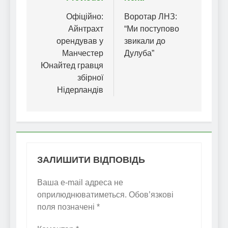
Навігація
записів
Офіційно:
Воротар ЛНЗ:
Айнтрахт
“Ми поступово
орендував у
звикали до
Манчестер
Дулуба”
Юнайтед гравця
збірної
Нідерландів
ЗАЛИШИТИ ВІДПОВІДЬ
Ваша e-mail адреса не
оприлюднюватиметься.
Обов’язкові
поля позначені
*