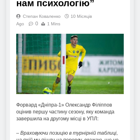
нам психологію”
Степан Коваленко
10 Місяців
0
Ago
1 Mins
Форвард «Дніпра-1» Олександр Філіппов
оцінив першу частину сезону, яку команда
завершила на другому місці в УПЛ:
– Враховуючи позицію в турнірній таблиці,
на якій ми пішли на перерву, вважаю, що це