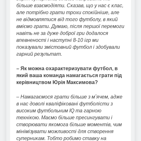
більше взаємодіяти. Сказав, що у нас є клас,
але потрібно грати трохи спокійніше, але
не відмовлятися від того футболу, в який
вміємо грати. Думаю, після першої перемоги
навіть не за дуже доброї гри додалося
впевненості і наступні 8-10 ігр ми
показували змістовний футбол і здобували
гарний результат.
– Як можна охарактеризувати футбол, в
який ваша команда намагається грати під
керівництвом Юрія Максимова?
– Намагаємося грати більше з мʼячем, адже
в нас доволі кваліфіковані футболісти з
високим футбольним IQ та гарною
технікою. Маємо більше пресингувати і
створювати якомога більше моментів, чим
мінімізувати можливості для створення
суперникам. Тобто робимо ставку на