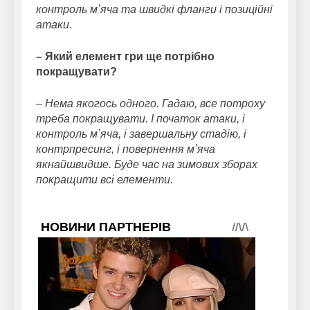
контроль мʼяча та швидкі фланги і позиційні
атаки.
– Який елемент гри ще потрібно
покращувати?
–
Нема якогось одного. Гадаю, все потроху
треба покращувати. І початок атаки, і
контроль мʼяча, і завершальну стадію, і
контрпресинг, і повернення мʼяча
якнайшвидше. Буде час на зимових зборах
покращити всі елементи.