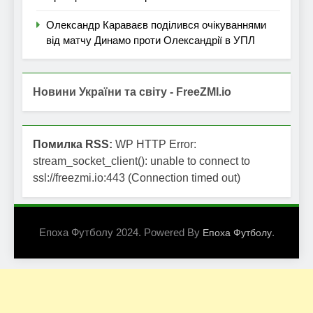
Олександр Караваєв поділився очікуваннями
від матчу Динамо проти Олександрії в УПЛ
Новини України та світу - FreeZMI.io
Помилка RSS:
WP HTTP Error:
stream_socket_client(): unable to connect to
ssl://freezmi.io:443 (Connection timed out)
Епоха Футболу 2024. Powered By
.
Епоха Футболу