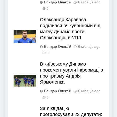
Бондар Олексій
6 місяців ago
0
Олександр Караваєв
поділився очікуваннями від
матчу Динамо проти
Олександрії в УПЛ
Бондар Олексій
6 місяців ago
0
В київському Динамо
прокоментували інформацію
про травму Андрія
Ярмоленка
Бондар Олексій
6 місяців ago
0
За ліквідацію
проголосували 23 депутати: