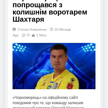
попрощався з
колишнім воротарем
Шахтаря
Степан Коваленко
10 Місяців
0
Ago
1 Mins
«Чорноморець» на офіційному сайті
повідомив про те, що команду залишив