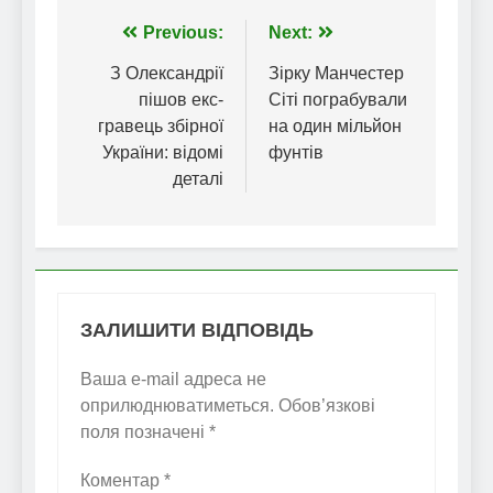
Навігація
Previous:
Next:
записів
З Олександрії
Зірку Манчестер
пішов екс-
Сіті пограбували
гравець збірної
на один мільйон
України: відомі
фунтів
деталі
ЗАЛИШИТИ ВІДПОВІДЬ
Ваша e-mail адреса не
оприлюднюватиметься.
Обов’язкові
поля позначені
*
Коментар
*