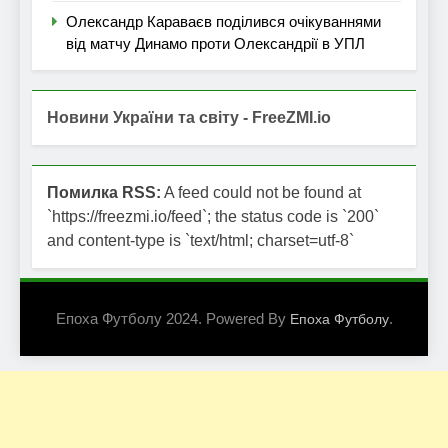
Олександр Караваєв поділився очікуваннями
від матчу Динамо проти Олександрії в УПЛ
Новини України та світу - FreeZMI.io
Помилка RSS:
A feed could not be found at
`https://freezmi.io/feed`; the status code is `200`
and content-type is `text/html; charset=utf-8`
Епоха Футболу 2024. Powered By
.
Епоха Футболу