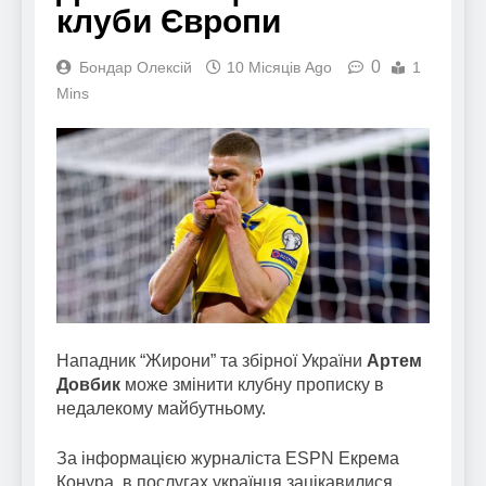
клуби Європи
0
Бондар Олексій
10 Місяців Ago
1
Mins
Нападник “Жирони” та збірної України
Артем
Довбик
може змінити клубну прописку в
недалекому майбутньому.
За інформацією журналіста ESPN Екрема
Конура, в послугах українця зацікавилися