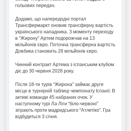
гольових передач.
Додамо, що напередодні портал
Трансфермаркт оновив трансферну вартість
українського нападника. З моменту переходу
в “Жирону” Артем подорожчав на 13
мільйонів євро. Поточна трансферна вартість
Довбика становить 28 мільйонів євро.
Чинний контракт Артема з іспанським клубом
діє до 30 червня 2028 року.
Після 18-ти турів “Жирона” займає друге
місце в турнірній таблиці чемпіонату Іспанії. В
активі команди 45 набраних очок. У
наступному турі Ла Ліги “біло-червоні”
зіграють проти мадридського “Атлетіко”. Гра
відбудеться 3 січня.