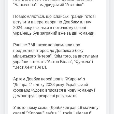
“Барселона” і мадридський “Атлетіко”.
Повідомляється, що іспанські гранди готові
вступити в переговори по Довбику влітку
2024 року, оскільки в поточному сезоні
українець був заграний вже за дві команди.
Раніше ЗМІ також повідомляли про
предметне інтерес до Довбика з боку
міланського “Інтера”. Крім того, за виступами
українця стежать “Астон Вілла”, “Фулхем” і
“Вест Хем” з АПЛ.
Артем Довбик перейшов в “Жирону” з
“Дніпра-1” влітку 2023 року. Український
форвард чудово вписався в нову команду і
демонструє прекрасні результати.
У поточному сезоні Довбик зіграв 18 матчів у
складі “Жирони”, забив 11 голів і віддав 6