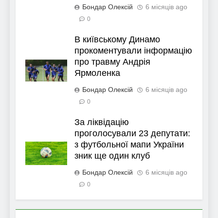
Бондар Олексій
6 місяців ago
0
В київському Динамо
прокоментували інформацію
про травму Андрія
Ярмоленка
Бондар Олексій
6 місяців ago
0
За ліквідацію
проголосували 23 депутати:
з футбольної мапи України
зник ще один клуб
Бондар Олексій
6 місяців ago
0