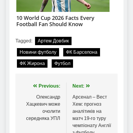
Tagged:
Артем Довбик
Новини футболу
ФК Барселона
ФК Жирона
Футбол
Навігація
Previous:
Next:
записів
Олександр
Арсенал – Вест
Хацкевич може
Хем: прогноз
очолити
аналітиків на
середняка УПЛ
матч 19-го туру
чемпіонату Англії
з футболу