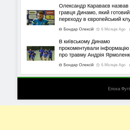
Олександр Караваєв назвав
гравця Динамо, який готовий
переходу в європейський кл
Бондар Олексій
6 Місяців Ago
В київському Динамо
прокоментували інформацію
про травму Андрія Ярмолен
Бондар Олексій
6 Місяців Ago
Епоха Фут