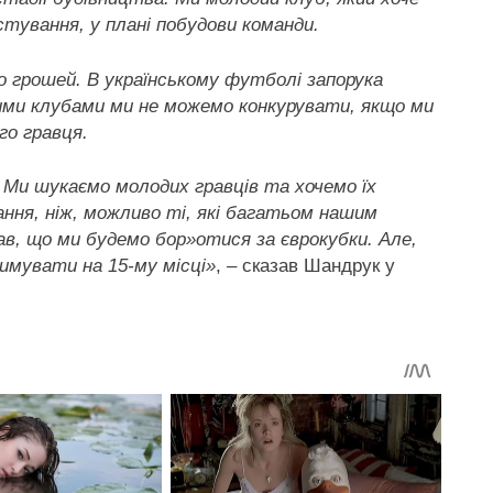
стування, у плані побудови команди.
о грошей. В українському футболі запорука
якими клубами ми не можемо конкурувати, якщо ми
го гравця.
. Ми шукаємо молодих гравців та хочемо їх
ання, ніж, можливо ті, які багатьом нашим
в, що ми будемо бор»отися за єврокубки. Але,
имувати на 15-му місці»
, – сказав Шандрук у