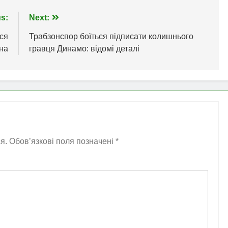
s:
Next:
сся
Трабзонспор боїться підписати колишнього
на
гравця Динамо: відомі деталі
я.
Обов’язкові поля позначені
*