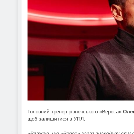
Головний тренер рівненського «Вереса»
Оле
щоб залишитися в УПЛ.
«
Вважаю, що «Верес» зараз знаходиться у с