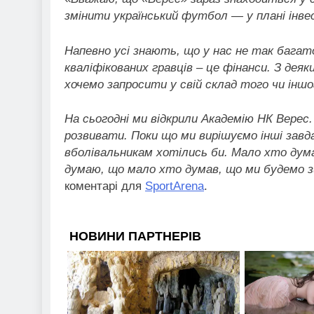
змінити український футбол — у плані інве
Напевно усі знають, що у нас не так багат
кваліфікованих гравців – це фінанси. З де
хочемо запросити у свій склад того чи іншо
На сьогодні ми відкрили Академію НК Верес
розвивати. Поки що ми вирішуємо інші завд
вболівальникам хотілись би. Мало хто дума
думаю, що мало хто думав, що ми будемо з
коментарі для
SportArena
.