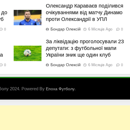
Олександр Караваєв поділився
 до
очікуваннями від матчу Динамо
уб
проти Олександрії в УПЛ
Бондар Олексій
6 Місяців Ago
0
0
За ліквідацію проголосували 23
депутати: з футбольної мапи
ка
України зник ще один клуб
Бондар Олексій
6 Місяців Ago
0
0
болу 2024. Powered By
.
Епоха Футболу