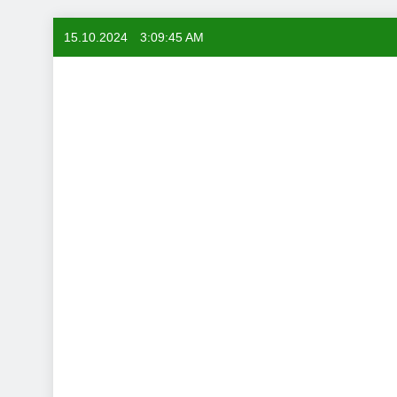
Skip
15.10.2024
3:09:46 AM
to
content