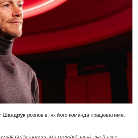
г Шандрук
розповів, як його команда працюватиме,
тадії будівництва. Ми молодий клуб, який хоче