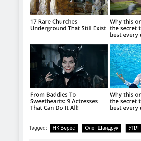
Tagged:
НК Верес
Олег Шандрук
УПЛ