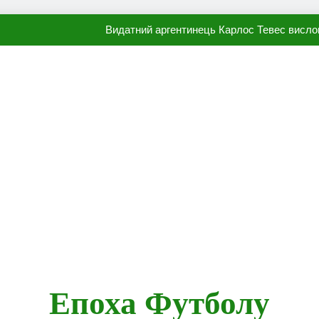
Видатний аргентинець Карлос Тевес висло
Наполі готовий продати Осі
ПСЖ близький до підписання гр
Олександр Караваєв назвав гравця Динамо, який готов
Видатний аргентинець Карлос Тевес висло
Наполі готовий продати Осі
ПСЖ близький до підписання гр
Епоха Футболу