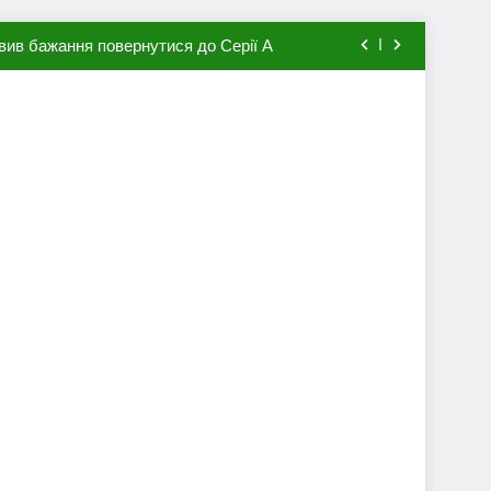
вив бажання повернутися до Серії А
мхена в ПСЖ: відома ціна трансфера
авця збірної Франції за 80 млн євро
ий до переходу в європейський клуб
вив бажання повернутися до Серії А
мхена в ПСЖ: відома ціна трансфера
авця збірної Франції за 80 млн євро