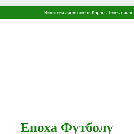
Видатний аргентинець Карлос Тевес висло
Наполі готовий продати Осі
ПСЖ близький до підписання гр
Олександр Караваєв назвав гравця Динамо, який готов
Видатний аргентинець Карлос Тевес висло
Наполі готовий продати Осі
ПСЖ близький до підписання гр
Епоха Футболу