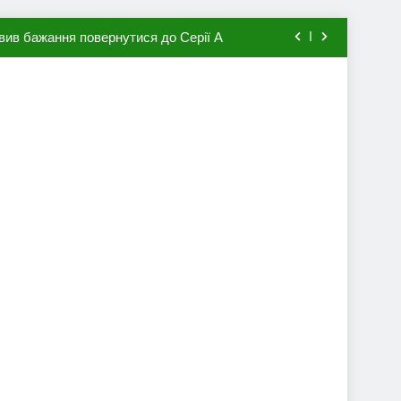
вив бажання повернутися до Серії А
мхена в ПСЖ: відома ціна трансфера
авця збірної Франції за 80 млн євро
ий до переходу в європейський клуб
вив бажання повернутися до Серії А
мхена в ПСЖ: відома ціна трансфера
авця збірної Франції за 80 млн євро