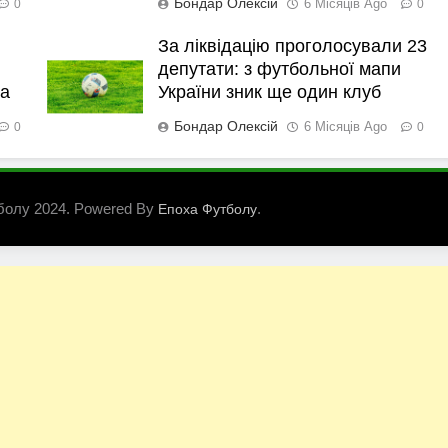
Бондар Олексій
6 Місяців Ago
0
0
За ліквідацію проголосували 23
депутати: з футбольної мапи
ка
України зник ще один клуб
Бондар Олексій
6 Місяців Ago
0
0
болу 2024. Powered By
.
Епоха Футболу