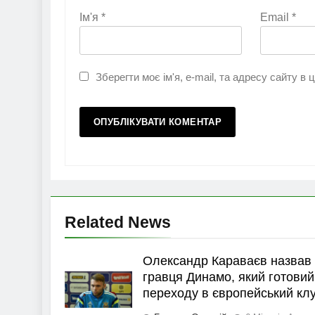
Ім'я
*
Email
*
Зберегти моє ім'я, e-mail, та адресу сайту в
Related News
Олександр Караваєв назвав
гравця Динамо, який готовий
переходу в європейський кл