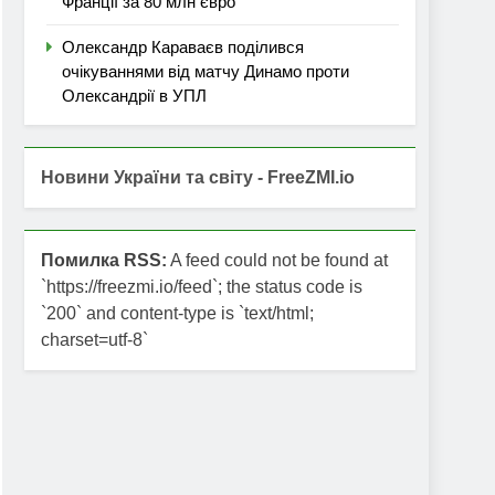
Франції за 80 млн євро
Олександр Караваєв поділився
очікуваннями від матчу Динамо проти
Олександрії в УПЛ
Новини України та світу - FreeZMI.io
Помилка RSS:
A feed could not be found at
`https://freezmi.io/feed`; the status code is
`200` and content-type is `text/html;
charset=utf-8`