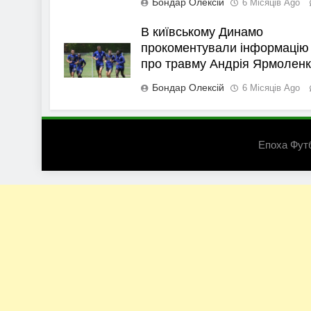
Бондар Олексій
6 Місяців Ago
В київському Динамо
прокоментували інформацію
про травму Андрія Ярмолен
Бондар Олексій
6 Місяців Ago
Епоха Фут