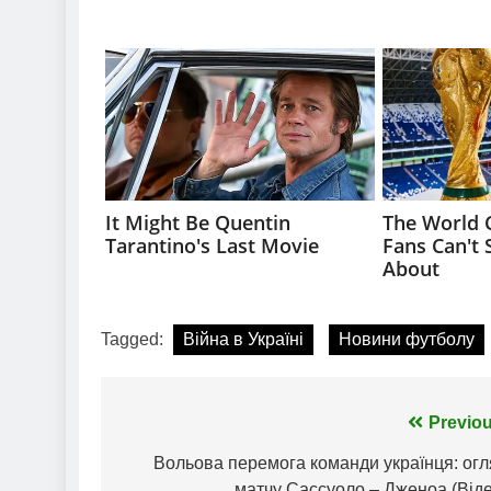
Tagged:
Війна в Україні
Новини футболу
Навігація
Previou
записів
Вольова перемога команди українця: огл
матчу Сассуоло – Дженоа (Віде