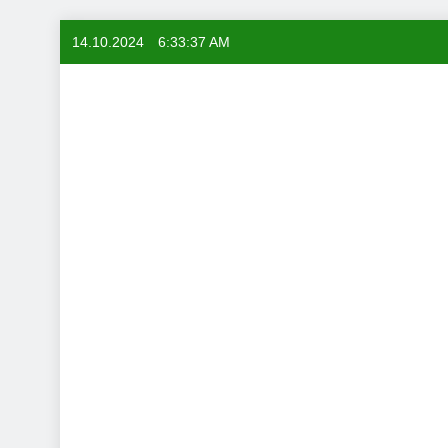
Skip
14.10.2024
6:33:38 AM
to
content