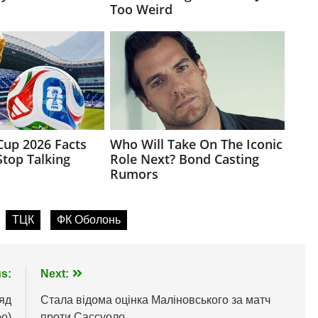
ТЦК
ФК Оболонь
s:
Next:
яд
Стала відома оцінка Маліновського за матч
о)
проти Сассуоло