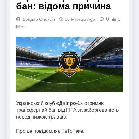
бан: відома причина
0
Бондар Олексій
10 Місяців Ago
1
Mins
Український клуб «
Дніпро-1
» отримав
трансферний бан від FIFA за заборгованість
перед низкою гравців.
Про це повідомляє ТаТоТаке.