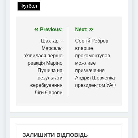
Футбол
Навігація
Previous:
Next:
записів
Шахтар –
Сергій Ребров
Марсель:
вперше
зʼявилася перше
прокоментував
реакція Маріно
можливе
Пушича на
призначення
результати
Андрія Шевченка
жеребкування
президентом УАФ
Ліги Європи
ЗАЛИШИТИ ВІДПОВІДЬ