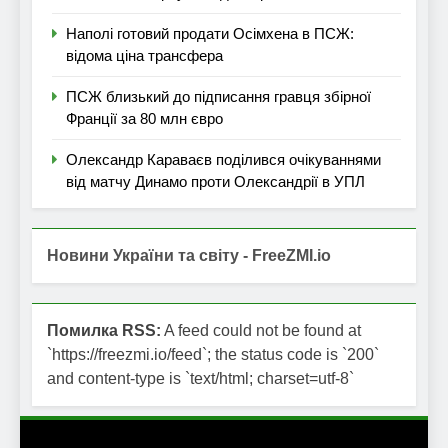
Наполі готовий продати Осімхена в ПСЖ:
відома ціна трансфера
ПСЖ близький до підписання гравця збірної
Франції за 80 млн євро
Олександр Караваєв поділився очікуваннями
від матчу Динамо проти Олександрії в УПЛ
Новини України та світу - FreeZMI.io
Помилка RSS:
A feed could not be found at
`https://freezmi.io/feed`; the status code is `200`
and content-type is `text/html; charset=utf-8`