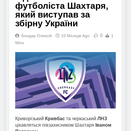
футболіста Шахтаря,
який виступав за
збірну України
0
Бондар Олексій
10 Місяців Ago
1
Mins
Криворізький
Кривбас
та черкаський
ЛНЗ
цікавляться півзахисником Шахтаря
Іваном