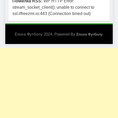
Помилка RSS:
WP HTTP Error:
stream_socket_client(): unable to connect to
ssl://freezmi.io:443 (Connection timed out)
Епоха Футболу 2024. Powered By
.
Епоха Футболу