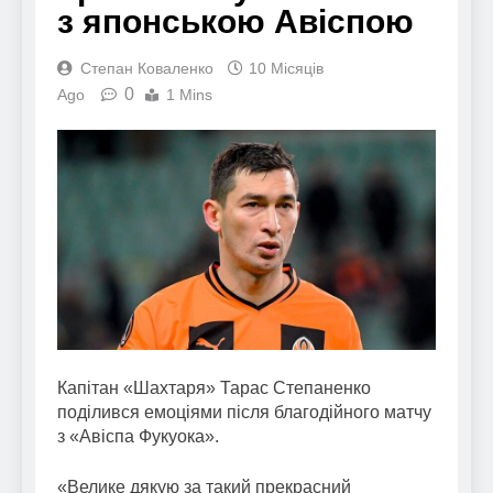
з японською Авіспою
Степан Коваленко
10 Місяців
0
Ago
1 Mins
Капітан «Шахтаря» Тарас Степаненко
поділився емоціями після благодійного матчу
з «Авіспа Фукуока».
«Велике дякую за такий прекрасний