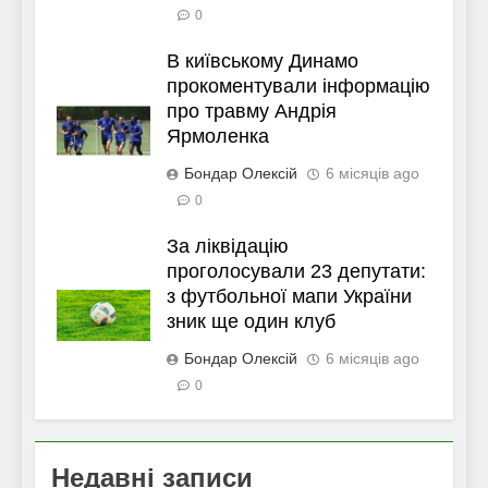
0
В київському Динамо
прокоментували інформацію
про травму Андрія
Ярмоленка
Бондар Олексій
6 місяців ago
0
За ліквідацію
проголосували 23 депутати:
з футбольної мапи України
зник ще один клуб
Бондар Олексій
6 місяців ago
0
Недавні записи