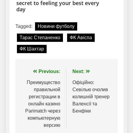
Tagged:
Новини футболу
Тарас Степаненко
ФК Авіспа
ФК Шахтар
Навігація
Previous:
Next:
записів
Преимущество
Офіційно:
правильной
Севілью очолив
регистрации в
колишній тренер
онлайн казино
Валенсії та
Parimatch через
Бенфіки
компьютерную
версию