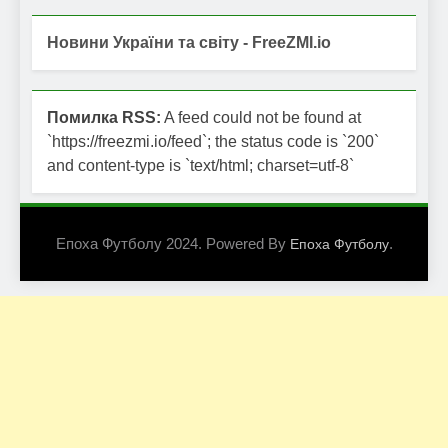
Новини України та світу - FreeZMI.io
Помилка RSS:
A feed could not be found at
`https://freezmi.io/feed`; the status code is `200`
and content-type is `text/html; charset=utf-8`
Епоха Футболу 2024. Powered By
.
Епоха Футболу