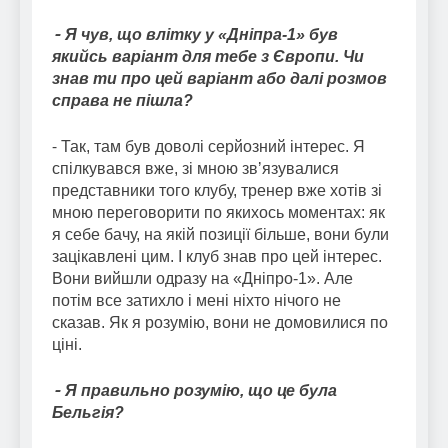
⁃ Я чув, що влітку у «Дніпра-1» був
якийсь варіант для тебе з Європи. Чи
знав ти про цей варіант або далі розмов
справа не пішла?
⁃ Так, там був доволі серйозний інтерес. Я
спілкувався вже, зі мною звʼязувалися
представники того клубу, тренер вже хотів зі
мною переговорити по якихось моментах: як
я себе бачу, на якій позиції більше, вони були
зацікавлені цим. І клуб знав про цей інтерес.
Вони вийшли одразу на «Дніпро-1». Але
потім все затихло і мені ніхто нічого не
сказав. Як я розумію, вони не домовилися по
ціні.
⁃ Я правильно розумію, що це була
Бельгія?