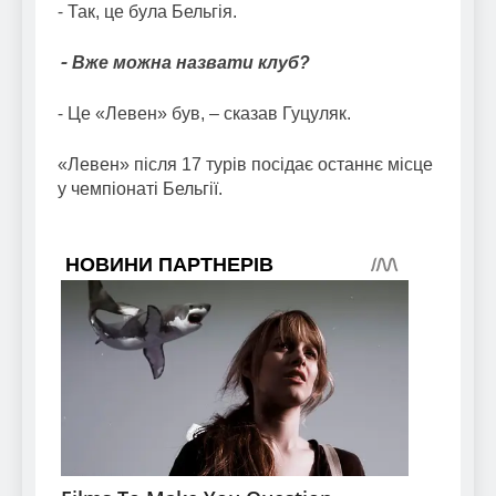
⁃ Так, це була Бельгія.
⁃ Вже можна назвати клуб?
⁃ Це «Левен» був, – сказав Гуцуляк.
«Левен» після 17 турів посідає останнє місце
у чемпіонаті Бельгії.