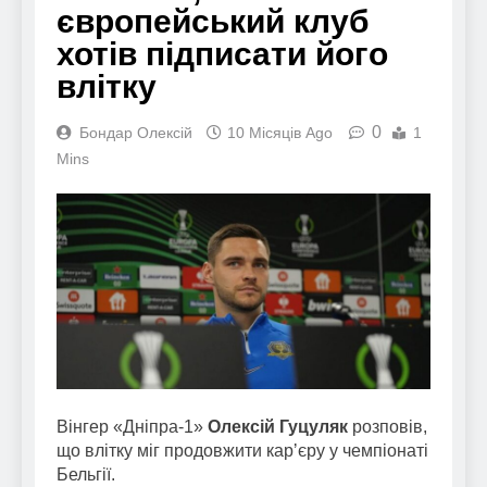
європейський клуб
хотів підписати його
влітку
0
Бондар Олексій
10 Місяців Ago
1
Mins
Вінгер «Дніпра-1»
Олексій Гуцуляк
розповів,
що влітку міг продовжити карʼєру у чемпіонаті
Бельгії.