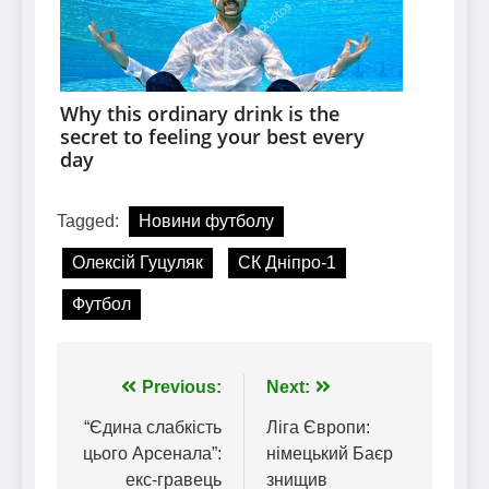
Tagged:
Новини футболу
Олексій Гуцуляк
СК Дніпро-1
Футбол
Навігація
Previous:
Next:
записів
“Єдина слабкість
Ліга Європи:
цього Арсенала”:
німецький Баєр
екс-гравець
знищив