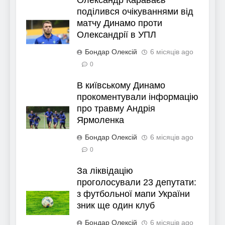
поділився очікуваннями від
матчу Динамо проти
Олександрії в УПЛ
Бондар Олексій
6 місяців ago
0
В київському Динамо
прокоментували інформацію
про травму Андрія
Ярмоленка
Бондар Олексій
6 місяців ago
0
За ліквідацію
проголосували 23 депутати:
з футбольної мапи України
зник ще один клуб
Бондар Олексій
6 місяців ago