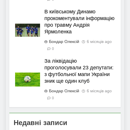
В київському Динамо
прокоментували інформацію
про травму Андрія
Ярмоленка
Бондар Олексій
6 місяців ago
0
За ліквідацію
проголосували 23 депутати:
з футбольної мапи України
зник ще один клуб
Бондар Олексій
6 місяців ago
0
Недавні записи