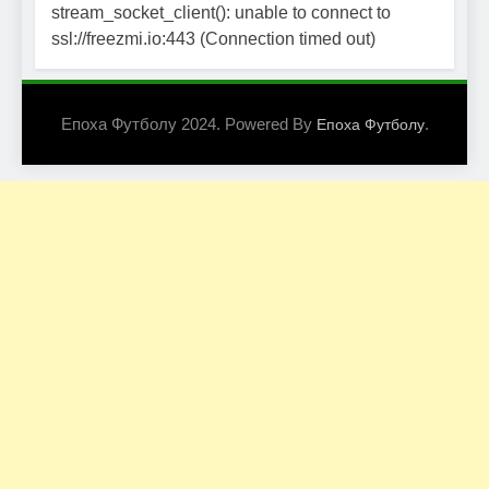
stream_socket_client(): unable to connect to
ssl://freezmi.io:443 (Connection timed out)
Епоха Футболу 2024. Powered By
.
Епоха Футболу