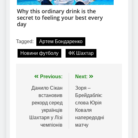
Tagged:
Артем Бондаренко
Новини футболу
ФК Шахтар
Навігація
Previous:
Next:
записів
Данило Сікан
Зоря –
встановив
Брейдаблік:
рекорд серед
слова Юрія
українців
Коваля
Шахтаря у Лізі
напередодні
чемпіонів
матчу