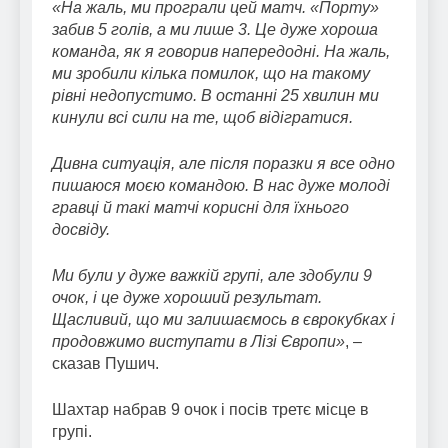
«На жаль, ми програли цей матч. «Порту»
забив 5 голів, а ми лише 3. Це дуже хороша
команда, як я говорив напередодні. На жаль,
ми зробили кілька помилок, що на такому
рівні недопустимо. В останні 25 хвилин ми
кинули всі сили на те, щоб відігратися.
Дивна ситуація, але після поразки я все одно
пишаюся моєю командою. В нас дуже молоді
гравці й такі матчі корисні для їхнього
досвіду.
Ми були у дуже важкій групі, але здобули 9
очок, і це дуже хороший результат.
Щасливий, що ми залишаємось в єврокубках і
продовжимо виступати в Лізі Європи»
, –
сказав Пушич.
Шахтар набрав 9 очок і посів третє місце в
групі.