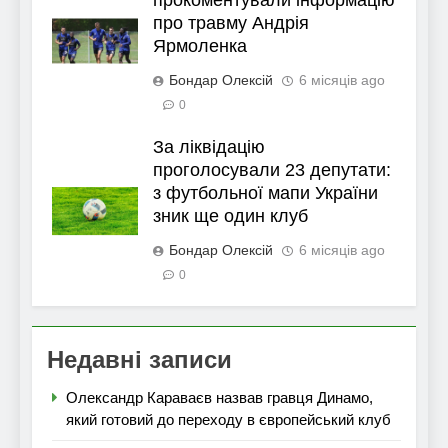
прокоментували інформацію
про травму Андрія
Ярмоленка
Бондар Олексій
6 місяців ago
0
За ліквідацію
проголосували 23 депутати:
з футбольної мапи України
зник ще один клуб
Бондар Олексій
6 місяців ago
0
Недавні записи
Олександр Караваєв назвав гравця Динамо,
який готовий до переходу в європейський клуб