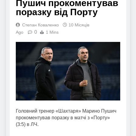
Пушич прокоментував
поразку від Порту
Степан Коваленко
10 Місяців
0
Ago
1 Mins
Головний тренер «Шахтаря» Марино Пушич
прокоментував поразку в матчі з «Порту»
(3:5) в ЛЧ.