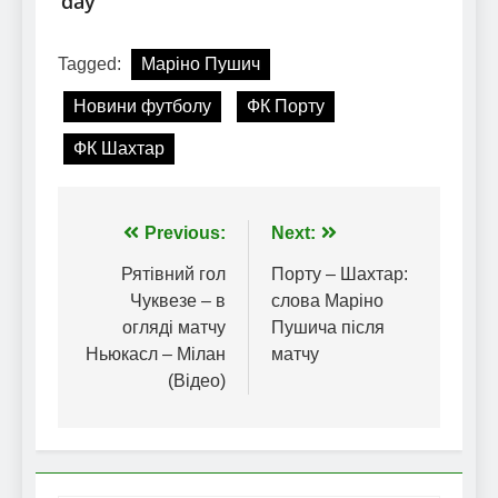
Tagged:
Маріно Пушич
Новини футболу
ФК Порту
ФК Шахтар
Навігація
Previous:
Next:
записів
Рятівний гол
Порту – Шахтар:
Чуквезе – в
слова Маріно
огляді матчу
Пушича після
Ньюкасл – Мілан
матчу
(Відео)