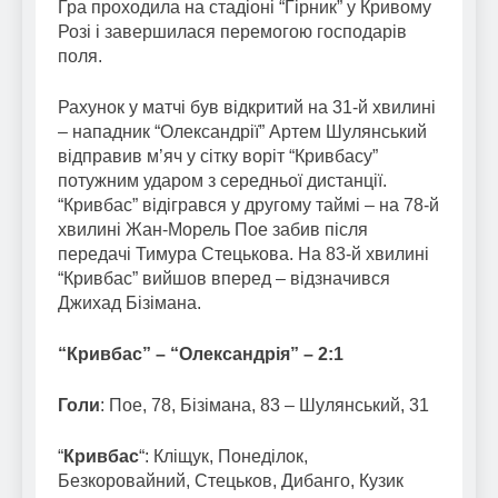
Гра проходила на стадіоні “Гірник” у Кривому
Розі і завершилася перемогою господарів
поля.
Рахунок у матчі був відкритий на 31-й хвилині
– нападник “Олександрії” Артем Шулянський
відправив м’яч у сітку воріт “Кривбасу”
потужним ударом з середньої дистанції.
“Кривбас” відігрався у другому таймі – на 78-й
хвилині Жан-Морель Пое забив після
передачі Тимура Стецькова. На 83-й хвилині
“Кривбас” вийшов вперед – відзначився
Джихад Бізімана.
“Кривбас” – “Олександрія” – 2:1
Голи
: Пое, 78, Бізімана, 83 – Шулянський, 31
“
Кривбас
“: Кліщук, Понеділок,
Безкоровайний, Стецьков, Дибанго, Кузик