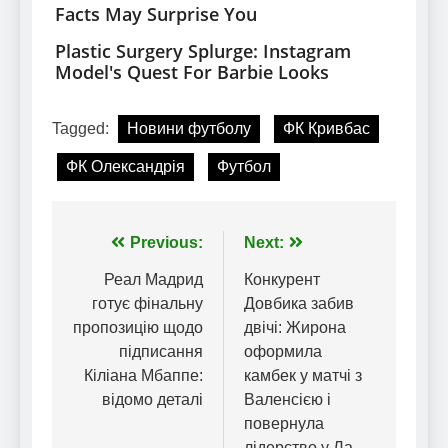
Tagged:
Новини футболу
ФК Кривбас
ФК Олександрія
Футбол
Навігація
Previous:
Next:
записів
Реал Мадрид
Конкурент
готує фінальну
Довбика забив
пропозицію щодо
двічі: Жирона
підписання
оформила
Кіліана Мбаппе:
камбек у матчі з
відомо деталі
Валенсією і
повернула
лідерство у Ла