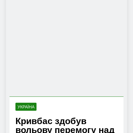
УКРАЇНА
Кривбас здобув
вольову перемогу над