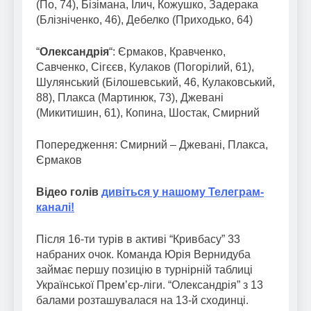
(По, 74), Бізімана, Ілич, Кожушко, Задерака
(Блізніченко, 46), Дебелко (Приходько, 64)
“
Олександрія
“: Єрмаков, Кравченко,
Савченко, Сігєєв, Кулаков (Погорілий, 61),
Шулянський (Білошевський, 46, Кулаковський,
88), Плакса (Мартинюк, 73), Джевані
(Микитишин, 61), Копина, Шостак, Смирний
Попередження: Смирний – Джевані, Плакса,
Єрмаков
Відео голів
дивіться у нашому Телеграм-
каналі!
Після 16-ти турів в активі “Кривбасу” 33
набраних очок. Команда Юрія Вернидуба
займає першу позицію в турнірній таблиці
Української Прем’єр-ліги. “Олександрія” з 13
балами розташувалася на 13-й сходинці.