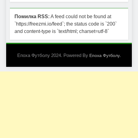
Помилка RSS:
A feed could not be found at
`https://freezmi.io/feed`; the status code is `200`
and content-type is `text/html; charset=utf-8`
Епоха Футболу 2024. Powered By
.
Епоха Футболу