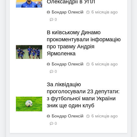
Олександрії в УПЛ
Бондар Олексій
6 місяців ago
0
В київському Динамо
прокоментували інформацію
про травму Андрія
Ярмоленка
Бондар Олексій
6 місяців ago
0
За ліквідацію
проголосували 23 депутати:
з футбольної мапи України
зник ще один клуб
Бондар Олексій
6 місяців ago
0