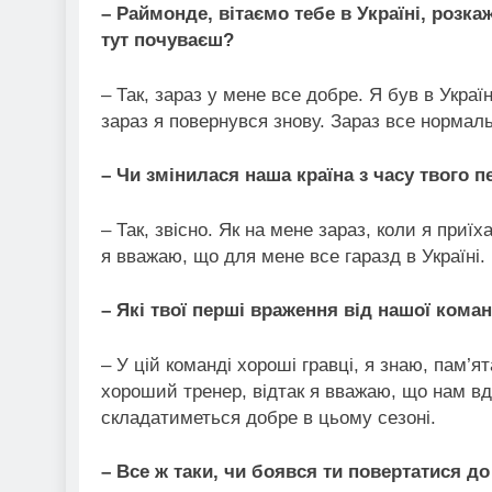
– Раймонде, вітаємо тебе в Україні, розк
тут почуваєш?
– Так, зараз у мене все добре. Я був в Украї
зараз я повернувся знову. Зараз все нормаль
– Чи змінилася наша країна з часу твого 
– Так, звісно. Як на мене зараз, коли я приїх
я вважаю, що для мене все гаразд в Україні.
–
Які твої перші враження від нашої коман
– У цій команді хороші гравці, я знаю, пам’я
хороший тренер, відтак я вважаю, що нам вд
складатиметься добре в цьому сезоні.
–
Все ж таки, чи боявся ти повертатися до