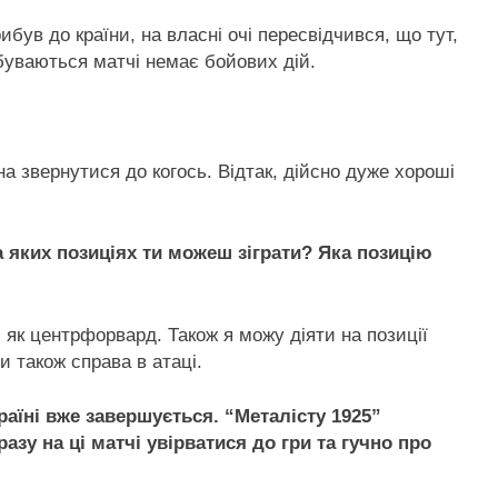
ибув до країни, на власні очі пересвідчився, що тут,
дбуваються матчі немає бойових дій.
на звернутися до когось. Відтак, дійсно дуже хороші
а яких позиціях ти можеш зіграти? Яка позицію
 як центрфорвард. Також я можу діяти на позиції
ти також справа в атаці.
аїні вже завершується. “Металісту 1925”
азу на ці матчі увірватися до гри та гучно про