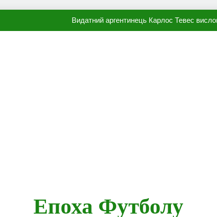
Видатний аргентинець Карлос Тевес висло
Наполі готовий продати Осі
ПСЖ близький до підписання гр
Олександр Караваєв назвав гравця Динамо, який готов
Видатний аргентинець Карлос Тевес висло
Наполі готовий продати Осі
ПСЖ близький до підписання гр
Епоха Футболу