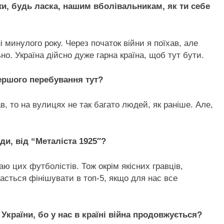
ажи, будь ласка, нашим вболівальникам, як ти себе
ні минулого року. Через початок війни я поїхав, але
но. Україна дійсно дуже гарна країна, щоб тут бути.
першого перебування тут?
ав, то на вулицях не так багато людей, як раніше. Але,
ди, від “Металіст
а 1925″?
таю цих футболістів. Тож окрім якісних гравців,
асться фінішувати в топ-5, якщо для нас все
 України, бо у нас в країні війна продовжується?