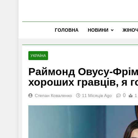
ГОЛОВНА
НОВИНИ
ЖІНО
УКРАЇНА
Раймонд Овусу-Фрімп
хороших гравців, я г
0
Степан Коваленко
11 Місяців Ago
1