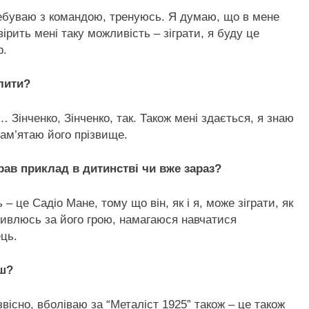
ребуваю з командою, тренуюсь. Я думаю, що в мене
ірить мені таку можливість – зіграти, я буду це
р.
лити?
 Зінченко, Зінченко, так. Також мені здається, я знаю
пам’ятаю його прізвище.
рав приклад в дитинстві чи вже зараз?
 це Садіо Мане, тому що він, як і я, може зіграти, як
 дивлюсь за його грою, намагаюся навчатися
ць.
єш?
звісно, вболіваю за “Металіст 1925” також – це також