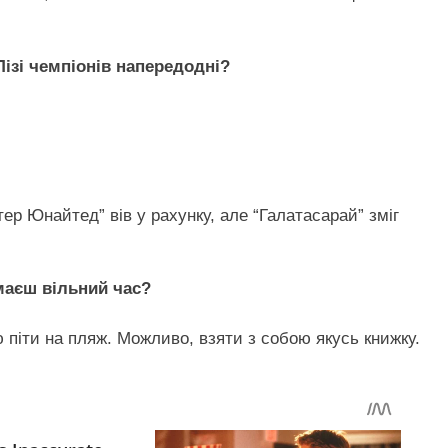
ізі чемпіонів напередодні?
ер Юнайтед” вів у рахунку, але “Галатасарай” зміг
маєш вільний час?
 піти на пляж. Можливо, взяти з собою якусь книжку.