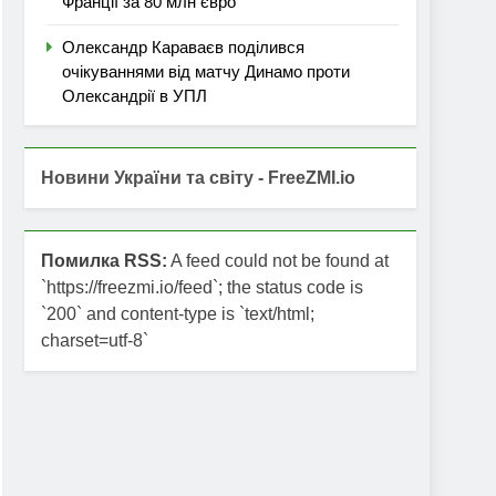
Франції за 80 млн євро
Олександр Караваєв поділився
очікуваннями від матчу Динамо проти
Олександрії в УПЛ
Новини України та світу - FreeZMI.io
Помилка RSS:
A feed could not be found at
`https://freezmi.io/feed`; the status code is
`200` and content-type is `text/html;
charset=utf-8`