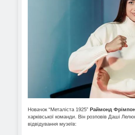
Новачок “Металіста 1925”
Раймонд Фрімпон
харківської команди. Він розповів Даші Лелюк
відвідування музеїв: