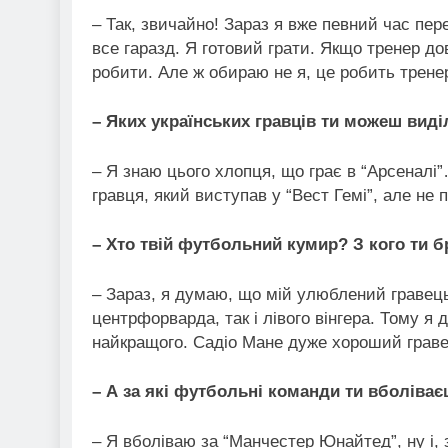
– Так, звичайно! Зараз я вже певний час пе
все гаразд. Я готовий грати. Якщо тренер дов
робити. Але ж обираю не я, це робить трене
–
Яких українських гравців ти можеш виді
– Я знаю цього хлопця, що грає в “Арсеналі”…
гравця, який виступав у “Вест Гемі”, але не 
–
Хто твій футбольний кумир? З кого ти б
– Зараз, я думаю, що мій улюблений гравець –
центрфорварда, так і лівого вінгера. Тому я
найкращого. Садіо Мане дуже хороший граве
–
А за які футбольні команди ти вболіва
– Я вболіваю за “Манчестер Юнайтед”, ну і, 