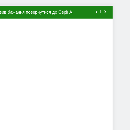
вив бажання повернутися до Серії А
мхена в ПСЖ: відома ціна трансфера
авця збірної Франції за 80 млн євро
ий до переходу в європейський клуб
вив бажання повернутися до Серії А
мхена в ПСЖ: відома ціна трансфера
авця збірної Франції за 80 млн євро