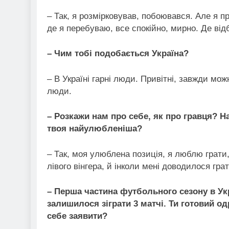
– Так, я розмірковував, побоювався. Але я пр
де я перебуваю, все спокійно, мирно. Де ві
–
Чим тобі подобається Україна?
– В Україні гарні люди. Привітні, завжди мож
люди.
–
Розкажи нам про себе, як про гравця? Н
твоя найулюбленіша?
– Так, моя улюблена позиція, я люблю грати,
лівого вінгера, й інколи мені доводилося гра
–
Перша частина футбольного сезону в Укр
залишилося зіграти 3 матчі. Ти готовий одр
себе заявити?