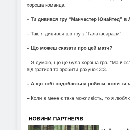
хороша команда.
–
Ти дивився гру “Манчестер Юнайтед” в Л
– Так, я дивився цю гру з “Галатасараєм”.
–
Що можеш сказати про цей матч?
– Я думаю, що це була хороша гра. “Манчест
відігратися та зробити рахунок 3:3.
–
А що тобі подобається робити, коли ти 
– Коли в мене є така можливість, то я люблю