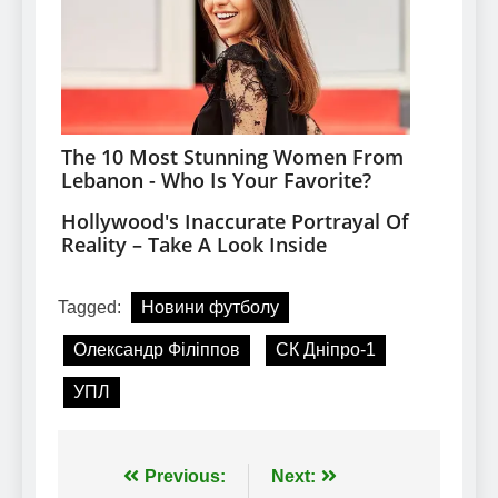
Tagged:
Новини футболу
Олександр Філіппов
СК Дніпро-1
УПЛ
Навігація
Previous:
Next: