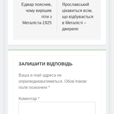
записів
Едмар пояснив,
Ярославський
чому вирішив
цікавиться всім,
піти з
що відбувається
Металіста-1925
в Металісті –
джерело
ЗАЛИШИТИ ВІДПОВІДЬ
Ваша e-mail адреса не
оприлюднюватиметься.
Обов’язкові
поля позначені
*
Коментар
*