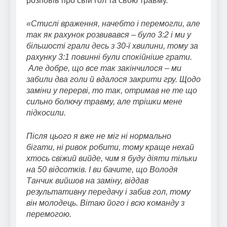
розповів про свій гол та свою травму.
«Стислі враження, начебто і перемогли, але
так як рахунок розвивався – було 3:2 і ми у
більшості грали десь з 30-ї хвилини, тому за
рахунку 3:1 повинні були спокійніше грати.
Але добре, що все так закінчилося – ми
забили два голи й вдалося закрити гру. Щодо
заміни у перерві, то так, отримав не те що
сильно болючу травму, але трішки мене
підкосили.
Після цього я вже не міг ні нормально
бігати, ні ривок робити, тому краще нехай
хтось свіжий вийде, чим я буду діяти тільки
на 50 відсотків. І ви бачите, що Володя
Танчик вийшов на заміну, віддав
результативну передачу і забив гол, тому
він молодець. Вітаю його і всю команду з
перемогою.