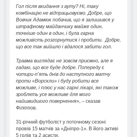
Гол після вкидання з ауту? Ні, таку
комбінацію не відпрацьовуємо. Добре, що
Вовчик Адамюк побачив, що я залишився у
штрафному майданчику майже один,
точніше один в один, і була гарна
можливість розгорнутися і пробити. Добре,
що все так вийшло і вдалося забити гол.
Травма виглядає не зовсім приємно, але я
гадаю, що все буде добре. Попереду є
чотири-п’ять днів до наступного матчу
проти «Ворскли» і буду робити все
можливе, і плюс у нас гарні лікарі, які також
зроблять усе можливе для мого
найшвидшого повернення
», – сказав
Філіппов.
31-річний футболіст у поточному сезоні
провів 15 матчів за «Дніпро-1». В його активі
5 голів та 2 асисти.