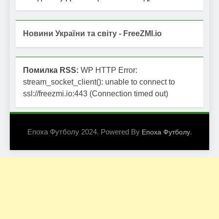
Новини України та світу - FreeZMI.io
Помилка RSS:
WP HTTP Error:
stream_socket_client(): unable to connect to
ssl://freezmi.io:443 (Connection timed out)
Епоха Футболу 2024. Powered By
.
Епоха Футболу