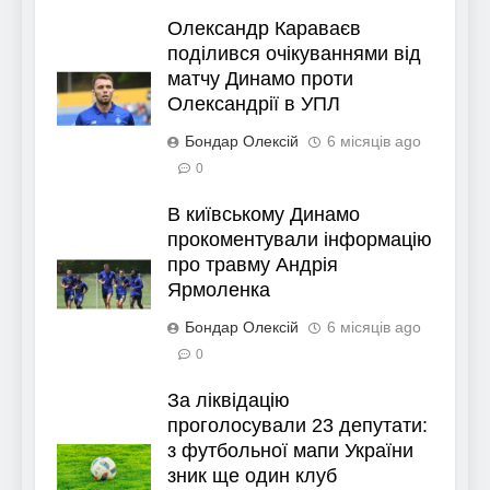
Олександр Караваєв
поділився очікуваннями від
матчу Динамо проти
Олександрії в УПЛ
Бондар Олексій
6 місяців ago
0
В київському Динамо
прокоментували інформацію
про травму Андрія
Ярмоленка
Бондар Олексій
6 місяців ago
0
За ліквідацію
проголосували 23 депутати:
з футбольної мапи України
зник ще один клуб