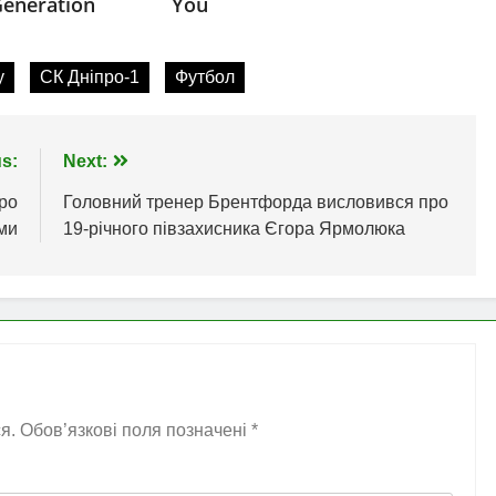
у
СК Дніпро-1
Футбол
s:
Next:
ро
Головний тренер Брентфорда висловився про
ми
19-річного півзахисника Єгора Ярмолюка
я.
Обов’язкові поля позначені
*