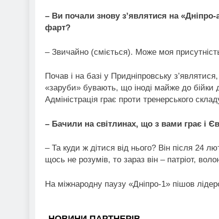
– Ви почали знову з’являтися на «Дніпро-а
фарт?
– Звичайно (сміється). Може моя присутніст
Почав і на базі у Придніпровську з’являтися
«заруби» бувають, що іноді майже до бійки 
Адміністрація грає проти тренерського склад
– Бачили на світлинах, що з вами грає і Є
– Та куди ж дітися від нього? Він після 24 лю
щось не розумів, то зараз він – патріот, воло
На міжнародну паузу «Дніпро-1» пішов лідеро