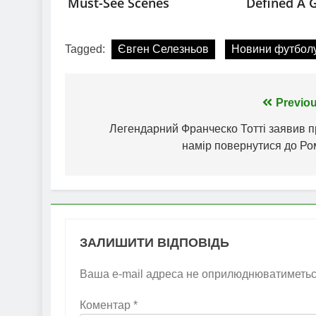
Tagged:
Євген Селезньов
Новини футбол
Навігація
Previou
записів
Легендарний Франческо Тотті заявив п
намір повернутися до Ро
ЗАЛИШИТИ ВІДПОВІДЬ
Ваша e-mail адреса не оприлюднюватиметьс
Коментар
*