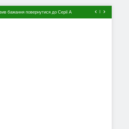
вив бажання повернутися до Серії А
мхена в ПСЖ: відома ціна трансфера
авця збірної Франції за 80 млн євро
ий до переходу в європейський клуб
вив бажання повернутися до Серії А
мхена в ПСЖ: відома ціна трансфера
авця збірної Франції за 80 млн євро