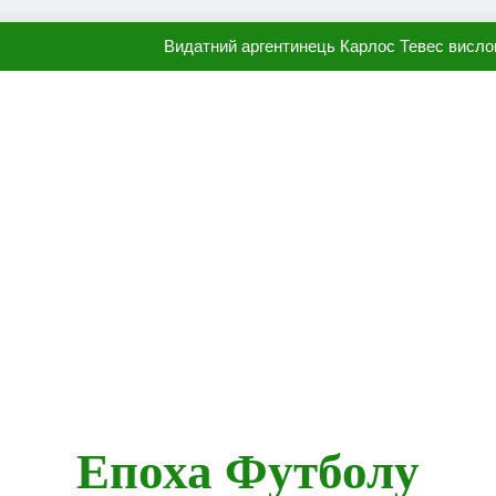
Видатний аргентинець Карлос Тевес висло
Наполі готовий продати Осі
ПСЖ близький до підписання гр
Олександр Караваєв назвав гравця Динамо, який готов
Видатний аргентинець Карлос Тевес висло
Наполі готовий продати Осі
ПСЖ близький до підписання гр
Епоха Футболу