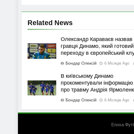
Related News
Олександр Караваєв назвав
гравця Динамо, який готовий
переходу в європейський кл
Бондар Олексій
6 Місяців Ago
В київському Динамо
прокоментували інформацію
про травму Андрія Ярмолен
Бондар Олексій
6 Місяців Ago
Епоха Фут