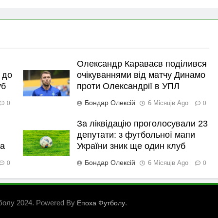
Олександр Караваєв поділився
 до
очікуваннями від матчу Динамо
уб
проти Олександрії в УПЛ
Бондар Олексій
6 Місяців Ago
0
0
За ліквідацію проголосували 23
депутати: з футбольної мапи
ка
України зник ще один клуб
Бондар Олексій
6 Місяців Ago
0
0
болу 2024. Powered By
.
Епоха Футболу