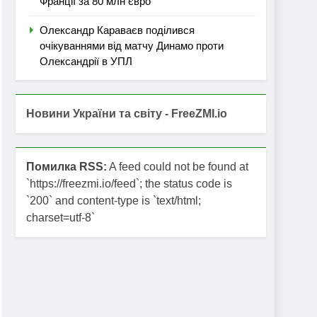
Франції за 80 млн євро
Олександр Караваєв поділився
очікуваннями від матчу Динамо проти
Олександрії в УПЛ
Новини України та світу - FreeZMI.io
Помилка RSS:
A feed could not be found at
`https://freezmi.io/feed`; the status code is
`200` and content-type is `text/html;
charset=utf-8`