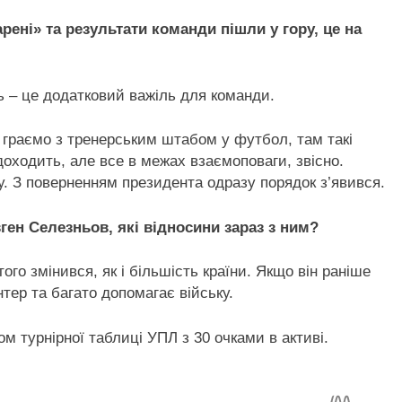
рені» та результати команди пішли у гору, це на
ь – це додатковий важіль для команди.
, граємо з тренерським штабом у футбол, там такі
доходить, але все в межах взаємоповаги, звісно.
у. З поверненням президента одразу порядок з’явився.
вген Селезньов, які відносини зараз з ним?
того змінився, як і більшість країни. Якщо він раніше
нтер та багато допомагає війську.
м турнірної таблиці УПЛ з 30 очками в активі.