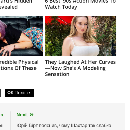
ФК Полісся
s:
Next:
ні
Юрій Вірт пояснив, чому Шахтар так слабко