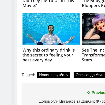
Tagged:
Новини футболу
Олександр Усик
Навігація
Previou
записів
Допомогли Циганков та Довбик: Жиро