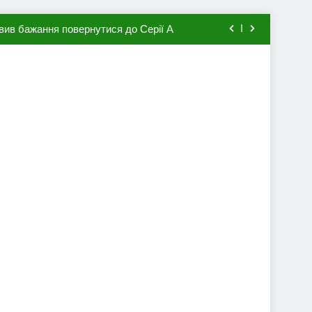
вив бажання повернутися до Серії А
мхена в ПСЖ: відома ціна трансфера
авця збірної Франції за 80 млн євро
ий до переходу в європейський клуб
вив бажання повернутися до Серії А
мхена в ПСЖ: відома ціна трансфера
авця збірної Франції за 80 млн євро