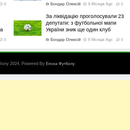
Бондар Олексій
6 Місяців Ago
0
0
За ліквідацію проголосували 23
депутати: з футбольної мапи
ка
України зник ще один клуб
Бондар Олексій
6 Місяців Ago
0
0
болу 2024. Powered By
.
Епоха Футболу