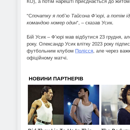
КО), а потім нарешті приєднається до житом
“С
початку я поб’ю Тайсона Ф’юрі, а потім 
командою номер один
“, – сказав Усик.
Бій Усик – Ф’юрі мав відбутися 23 грудня, 
року. Олександр Усик влітку 2023 року підп
футбольним клубом
Полісся
, але через важ
офіційному матчі.