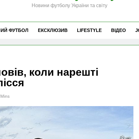
Новини футболу України та світу
ЧИЙ ФУТБОЛ
ЕКСКЛЮЗИВ
LIFESTYLE
ВІДЕО
J
овів, коли нарешті
лісся
 Mins