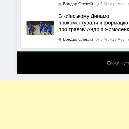
Бондар Олексій
6 Місяців Ago
В київському Динамо
прокоментували інформацію
про травму Андрія Ярмолен
Бондар Олексій
6 Місяців Ago
Епоха Фут