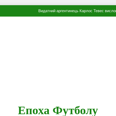
Видатний аргентинець Карлос Тевес висло
Наполі готовий продати Осі
ПСЖ близький до підписання гр
Олександр Караваєв назвав гравця Динамо, який готов
Видатний аргентинець Карлос Тевес висло
Наполі готовий продати Осі
ПСЖ близький до підписання гр
Епоха Футболу