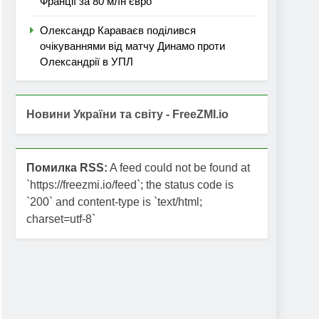
Франції за 80 млн євро
Олександр Караваєв поділився
очікуваннями від матчу Динамо проти
Олександрії в УПЛ
Новини України та світу - FreeZMI.io
Помилка RSS:
A feed could not be found at
`https://freezmi.io/feed`; the status code is
`200` and content-type is `text/html;
charset=utf-8`