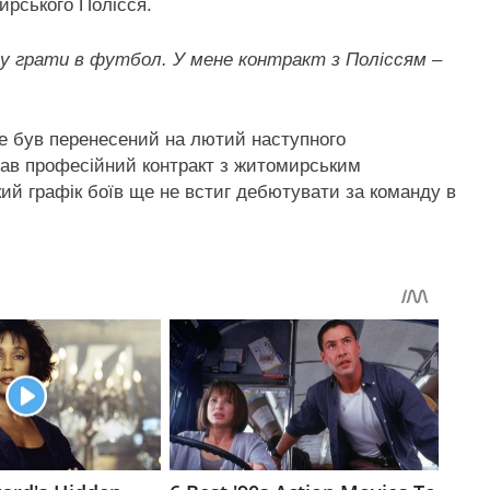
ирського Полісся.
іду грати в футбол. У мене контракт з Поліссям –
але був перенесений на лютий наступного
исав професійний контракт з житомирським
кий графік боїв ще не встиг дебютувати за команду в