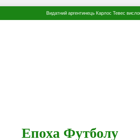
Видатний аргентинець Карлос Тевес висло
Наполі готовий продати Осі
ПСЖ близький до підписання гр
Олександр Караваєв назвав гравця Динамо, який готов
Видатний аргентинець Карлос Тевес висло
Наполі готовий продати Осі
ПСЖ близький до підписання гр
Епоха Футболу