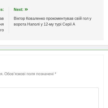
s:
Next:
ав
Віктор Коваленко прокоментував свій гол у
ня
ворота Наполі у 12-му турі Серії А
го
я.
Обов’язкові поля позначені
*