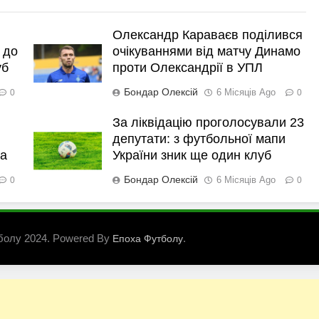
Олександр Караваєв поділився
 до
очікуваннями від матчу Динамо
уб
проти Олександрії в УПЛ
Бондар Олексій
6 Місяців Ago
0
0
За ліквідацію проголосували 23
депутати: з футбольної мапи
ка
України зник ще один клуб
Бондар Олексій
6 Місяців Ago
0
0
болу 2024. Powered By
.
Епоха Футболу