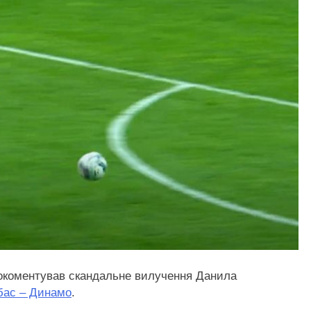
коментував скандальне вилучення Данила
вбас – Динамо
.