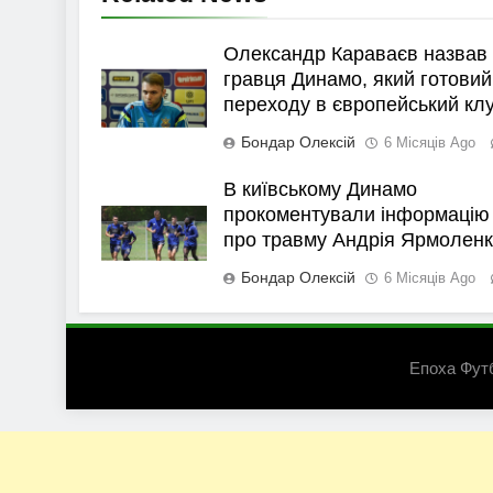
Олександр Караваєв назвав
гравця Динамо, який готовий
переходу в європейський кл
Бондар Олексій
6 Місяців Ago
В київському Динамо
прокоментували інформацію
про травму Андрія Ярмолен
Бондар Олексій
6 Місяців Ago
Епоха Фут