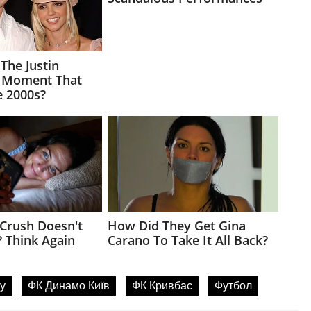
у
ФК Динамо Київ
ФК Кривбас
Футбол