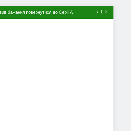
вив бажання повернутися до Серії А
мхена в ПСЖ: відома ціна трансфера
авця збірної Франції за 80 млн євро
ий до переходу в європейський клуб
вив бажання повернутися до Серії А
мхена в ПСЖ: відома ціна трансфера
авця збірної Франції за 80 млн євро