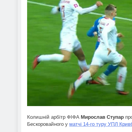
Колишній арбітр ФІФА
Мирослав Ступар
про
Бескоровайного у
матчі 14-го туру УПЛ Кри