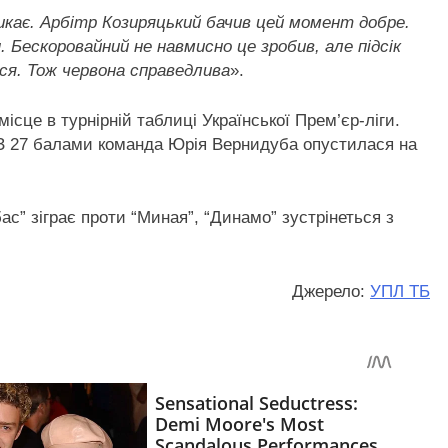
икає. Арбітр Козиряцький бачив цей момент добре.
 Бескоровайний не навмисно це зробив, але підсік
вся. Тож червона справедлива
».
місце в турнірній таблиці Української Прем’єр-ліги.
. З 27 балами команда Юрія Вернидуба опустилася на
ас” зіграє проти “Миная”, “Динамо” зустрінеться з
Джерело:
УПЛ ТБ