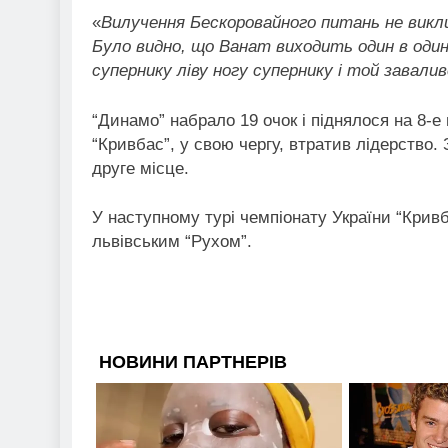
«
Вилучення Бескоровайного питань не викл
Було видно, що Ванат виходить один в один.
супернику ліву ногу супернику і той завали
“Динамо” набрало 19 очок і піднялося на 8-е 
“Кривбас”, у свою чергу, втратив лідерство
друге місце.
У наступному турі чемпіонату України “Кривб
львівським “Рухом”.