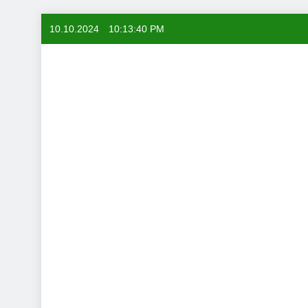
Skip
10.10.2024
10:13:41 PM
to
content