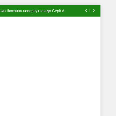
вив бажання повернутися до Серії А
мхена в ПСЖ: відома ціна трансфера
авця збірної Франції за 80 млн євро
ий до переходу в європейський клуб
вив бажання повернутися до Серії А
мхена в ПСЖ: відома ціна трансфера
авця збірної Франції за 80 млн євро