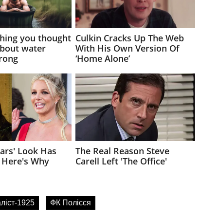
ліст-1925
ФК Полісся