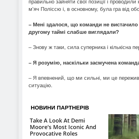
правильно зайняти свої позиції і проводили
м’яч Поліссю і, в основному, була гра від о
– Мені здалося, що команди не вистачило
другому таймі слабше виглядали?
– Знову ж таки, сила суперника і кількісна п
– Я розумію, наскільки засмучена команда
– Я впевнений, що ми сильні, ми це пережив
ситуацію.