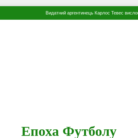
Видатний аргентинець Карлос Тевес висло
Наполі готовий продати Осі
ПСЖ близький до підписання гр
Олександр Караваєв назвав гравця Динамо, який готов
Видатний аргентинець Карлос Тевес висло
Наполі готовий продати Осі
ПСЖ близький до підписання гр
Епоха Футболу