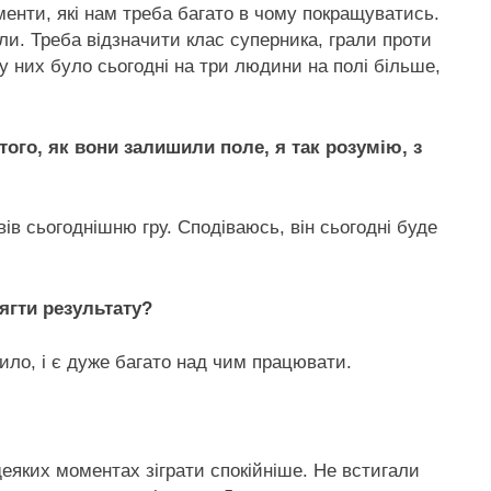
енти, які нам треба багато в чому покращуватись.
ли. Треба відзначити клас суперника, грали проти
 них було сьогодні на три людини на полі більше,
того, як вони залишили поле, я так розумію, з
вів сьогоднішню гру. Сподіваюсь, він сьогодні буде
ягти результату?
одило, і є дуже багато над чим працювати.
деяких моментах зіграти спокійніше. Не встигали