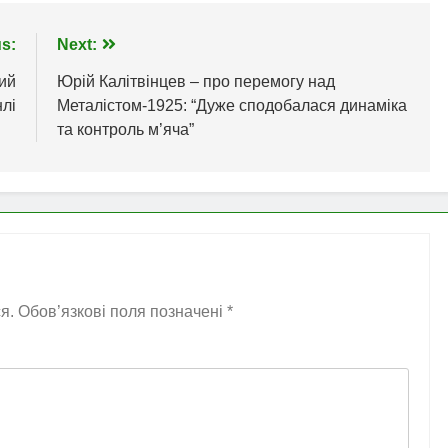
s:
Next:
ий
Юрій Калітвінцев – про перемогу над
нлі
Металістом-1925: “Дуже сподобалася динаміка
та контроль м’яча”
я.
Обов’язкові поля позначені
*