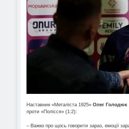
Наставник «Металіста 1925»
Олег Голодюк
проти «Полісся» (1:2):
– Важко про щось говорити зараз, емоції зар