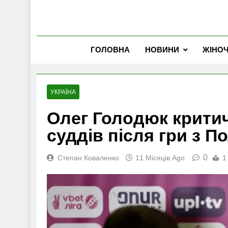
ГОЛОВНА
НОВИНИ
ЖІНО
УКРАЇНА
Олег Голодюк критич
суддів після гри з П
0
Степан Коваленко
11 Місяців Ago
1