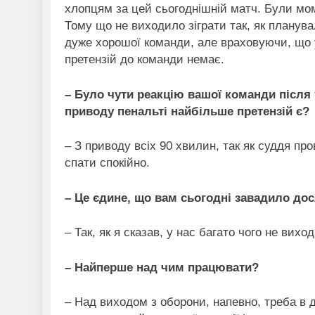
хлопцям за цей сьогоднішній матч. Були мом
Тому що не виходило зіграти так, як планува
дуже хорошої команди, але враховуючи, що у
претензій до команди немає.
– Було чути реакцію вашої команди після 
приводу пенальті найбільше претензій є?
– З приводу всіх 90 хвилин, так як суддя про
спати спокійно.
– Це єдине, що вам сьогодні завадило дос
– Так, як я сказав, у нас багато чого не вих
– Найперше над чим працювати?
– Над виходом з оборони, напевно, треба в 