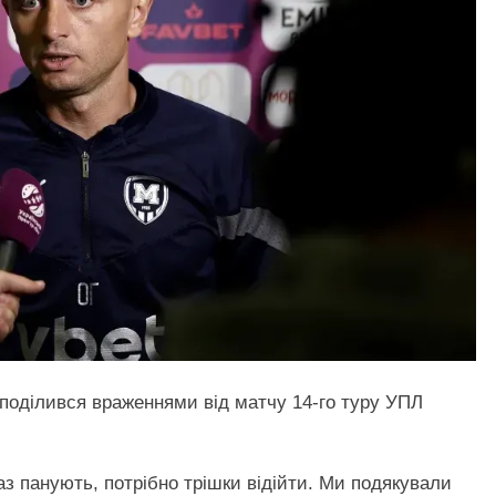
поділився враженнями від матчу 14-го туру УПЛ
аз панують, потрібно трішки відійти. Ми подякували